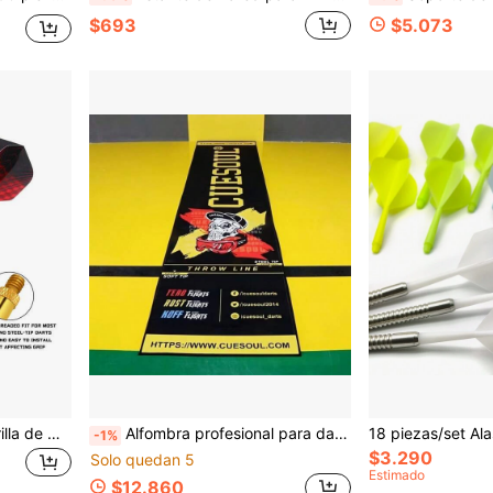
$693
$5.073
HUANQU Extensión de Varilla de Dardos Extensor de Peso 3 piezas/9 piezas, Kit de Eje de Dardos Estándar Universal 2BA, Accesorio Profesional Ajustador de Equilibrio de Dardos, Body de Dardos con Equilibrio de Peso Preciso, Accesorio de Modificación Universal para Entrenamiento de Competición de Dardos Suaves/Duros
Alfombra profesional para dardos con líneas de lanzamiento oficiales, base de goma antideslizante para proteger los pisos, adecuada para salas de juegos en el hogar, alfombra suave para tablero de dardos que es fácil de enrollar, accesorio de práctica resistente
-1%
$3.290
Solo quedan 5
Estimado
$12.860