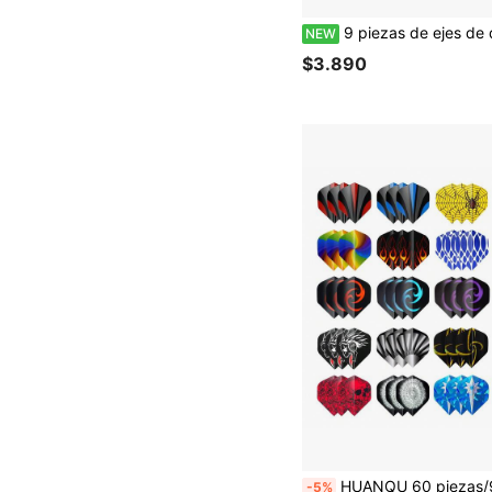
9 piezas de ejes de dardos de aluminio tallado de colores 2BA - Ejes de metal - Mejora
NEW
$3.890
HUANQU 60 piezas/90 piezas de vuelos de dardos estándar, 2 tamaños disponibles, combinación de múltiples estilos, vuelos de material PET duradero, adecuados para dardos de punta dura/suave, perfectos para entretenimiento de dardos en el hogar, entrenamiento de entusiastas de dardos, juego de accesorios de dardos, jue
-5%