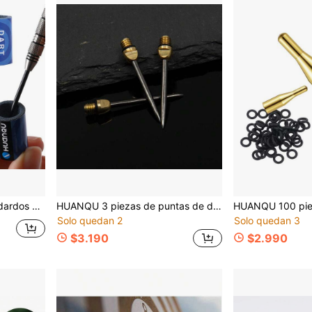
al para el Día del Padre, Pascua, entusiastas de los dardos
HUANQU 3 piezas de puntas de dardos, rosca 2BA, fácil de instalar y reemplazar, anti-deformación y daños, lanzamiento preciso, mejora la tasa de acierto, accesorios de dardos, adecuado para diversos jugadores de dardos, opción ideal para entusiastas de los dardos, regalo perfecto para Pascua/Ramadán/Día del Padre
Solo quedan 2
Solo quedan 3
$3.190
$2.990