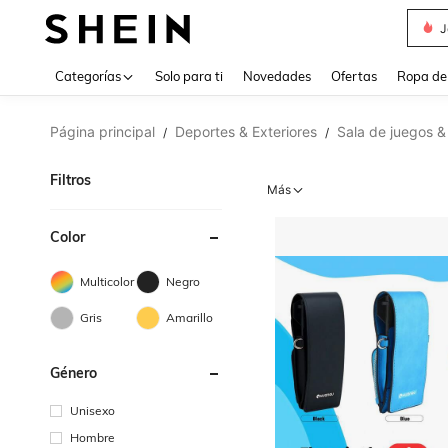
Daz
Use up 
Categorías
Solo para ti
Novedades
Ofertas
Ropa de
Página principal
Deportes & Exteriores
Sala de juegos &
/
/
Filtros
Más
Color
Multicolor
Negro
Gris
Amarillo
Género
Unisexo
Hombre