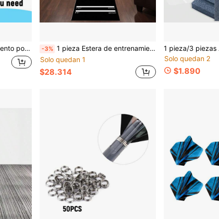
como un regalo pensado para los entusiastas de los dardos, se puede regalar en el Día de San Valentín, Pascua, Ramadán, Día del Padre, cumpleaños, etc.
1 pieza Estera de entrenamiento de dardos, ¡Socio de entrenamiento de precisión para jugadores profesionales de dardos! Distancias de lanzamiento de dardos estándar internacionales marcadas con precisión de 7'9¼", 8'0", junto con un patrón de diana, le ayuda a calibrar rápidamente la postura y desarrollar una postura de lanzamiento estándar, herramienta de entrenamiento esencial para principiantes y jugadores avanzados. ¡Despídase de los daños en el piso y el posicionamiento caótico, esta alfombra de dardos redefine la experiencia de entrenamiento en el hogar! Absorbe fuertemente el impacto de los dardos, protege eficazmente los pisos de rasguños y colisiones.
-3%
Solo quedan 2
Solo quedan 1
$1.890
$28.314