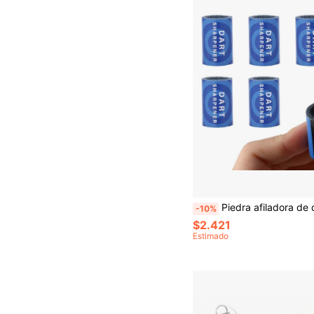
Piedra afiladora de dardos compacta y ligera, accesorio y herramienta de entrenamiento de punta de acero para mejorar la precisión, fácil de pulir, duradera, regalo ide
-10%
$2.421
Estimado