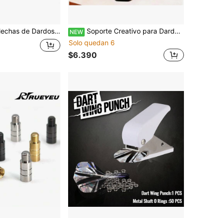
orios y Equipo Perfecto para Juegos de Dardos, Adecuado para Dardos de Punta de Acero y Dardos de Punta Blanda, Opción de Regalo para Navidad/Día de San Valentín/Día del Padre/Cumpleaños
Soporte Creativo para Dardos con Forma de Calavera, Soporte Único para Almacenamiento de Dardos, Organizador de Accesorios de Juegos de Mesa de Estilo Divertido, Capacidad para 21 Dardos, Adecuado para la Cueva de Hombres, Oficina en Casa, Suministros de Dardos
NEW
Solo quedan 6
$6.390