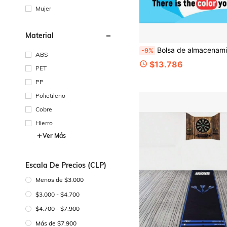
Mujer
Material
Bolsa de almacenamiento portátil y multifuncional para dardos de HUANQU, disponible en negro, azul y rojo, minimalista y de moda con una gran practicidad. El diseño de cierre con cremallera puede almacenar dardos, tapones para los oídos y otros accesorios pequeños, de manera ordenada y práctica, conveniente para llevar, adecuado para uso diario y viajes al aire libre. Es tanto un organizador deportivo práctico 
-9%
ABS
$13.786
PET
PP
Polietileno
Cobre
Hierro
Ver Más
Escala De Precios (CLP)
Menos de $3.000
$3.000 - $4.700
$4.700 - $7.900
Más de $7.900