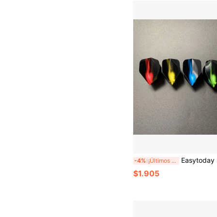
Easytoday 15 piezas de dardos estándar de 5 estilos, material PET
-4%
¡Últimos 3 días
$1.905