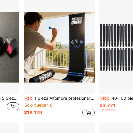
, múltiples patrones, accesorios de dardos
1 pieza Alfombra profesional para dardos, apta para dardos de punta de acero y punta blanda, con marcas de distancia de lanzamiento estándar incorporadas, protege eficazmente el piso, los azulejos y las puntas de los dardos contra daños, antideslizante y estable, apta para entretenimiento en el hogar, ocio interior, competencia de clubes, relajación en bares, entrenamiento profesional, diversión entre padres e hijos, accesorio esencial para el deporte de los dardos
40-100 piezas Juego de vástagos de dardos ros
-3%
-10%
Solo quedan 8
$3.771
Estimado
$18.129