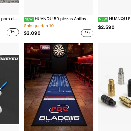
1 pieza Tapete profesional para dardos con línea de oche, protector de piso resistente al desgaste y antideslizante para puntas de acero y puntas blandas, para sala de juegos en casa, bar, club y competición
HUANQU 50 piezas Anillos de bloqueo de resorte de metal duraderos para dardos, Anillos retenedores universales para proteger el eje del dardo, Accesorios decorativos de repuesto para la cola del dardo
HUANQU Flechas de Dardos Láser Estándar, Material PET Duradero, 5 Colores Disponibles (Rojo/Azul/Verde/Plata/Naranja) - Acces
NEW
NEW
Solo quedan 10
$2.590
$2.090