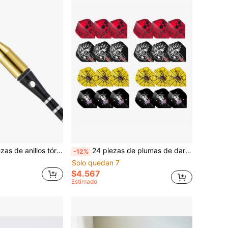
HUANQU 100 piezas de anillos tóricos de goma y 1 pieza de herramienta de instalación, para ejes de dardos, con herramienta de instalación - Accesorios de dardos, piezas de repuesto para todos los juegos de dardos estándar, opción ideal para aficionados a los dardos, regalo perfecto
24 piezas de plumas de dardos HUANQU, 2 estilos disponibles, plumas de dardos estándar de PET, accesorios de dardos duraderos y no deformables anti-colisión, adecuados para competición, práctica, entretenimiento y reuniones, apropiados para jugadores de todos los niveles, opción de regalo ideal para días festivos
-12%
Solo quedan 7
$4.567
Estimado