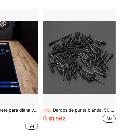
 de lanzamiento, diseño impreso, protege el suelo y las puntas de los dardos, batería no incluida
Dardos de punta blanda, 50 piezas de puntas de dardos de plástico, accesorios de dardos, dardos electrónicos profesionales de punta blanda, plástico premium de 4.5mm, juguetes de piscina, adecuados para juegos de piscina, fiestas de piscina, juegos de fiesta para adultos, perfectos para Halloween/Navidad/Acción de Gracias
-1%
$1.962