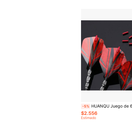
HUANQU Juego de 6 protectores de vuelo de dardos, de material de aluminio, ligeros y duraderos, 4 opciones de color (plateado, rojo, negro, dorado), mejoran la estabilidad del vuelo, adecuados para profesionales y principiantes, accesori
-5%
$2.556
Estimado