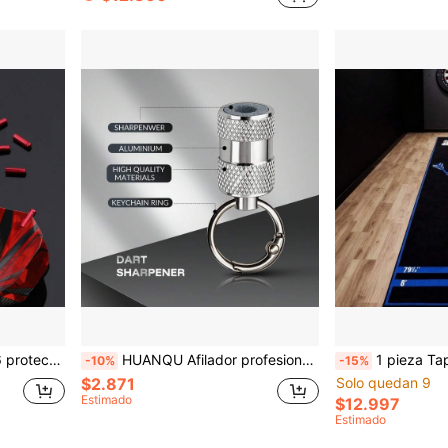
os esenciales de dardos, gran regalo para el Día de San Valentín/Pascua/Día del Padre
HUANQU Afilador profesional de dardos - Hecho de aleación de aluminio de alta calidad, doble cara de molienda, accesorio de dardos conveniente, adecuado para uso diario y competiciones, mecanizado de precisión, lavable, adecuado para todos los jugadores. Regalo de cumpleaños para el padre, regalo de Pascua, regalo del Día del Padre, Ramadán
1 pieza Tapete para diana y dardos blandos, adecuado para línea
-10%
-15%
$2.871
Solo quedan 9
Estimado
$12.997
Estimado