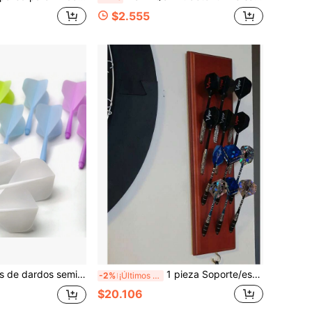
$2.555
18 piezas/set Alas de dardos semitransparentes de alta dureza y colores variados de 2BA - Colores personalizables - Material ajustado y sin deformación - Mejora la precisión y el control, adecuado para juegos de adultos en fiestas de Halloween/Navidad/Acción de Gracias
1 pieza Soporte/estante de pared de madera maciza para dardos con bolsa de almacenamiento de accesorios, 2 tornillos y 2 tacos de pared, muestra 4 juegos de dardos de acero/punta blanda, compatible con Surround
-2%
¡Últimos 3 días
$20.106