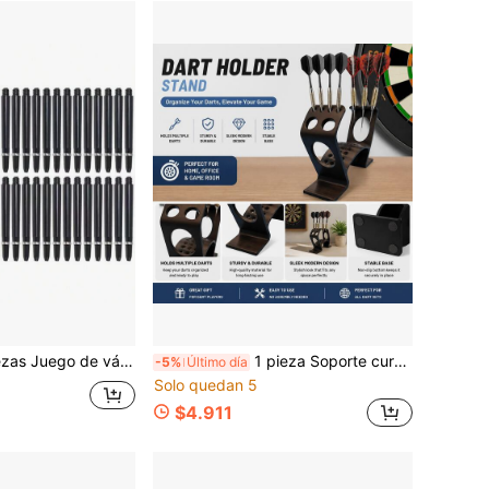
cados 2BA, vástagos de dardos de nailon de 53 mm de largo con anillos
1 pieza Soporte curvo para dardos de plástico negro de alta rigidez, inodoro y resistente a impactos; artesanía pulida de forma redonda completa que elimina todas las rebabas afiladas, evitando arañazos en las manos y en la superficie de los dardos; diseño científico de múltiples orificios, compatible con la mayoría de los tamaños de dardos estándar; estructura de soporte de base doble estable, mejorando la estabilidad de colocación general; orificios de montaje en pared preperforados, convenientes para instalación fija en paredes sólidas; material compuesto de plástico sin olor penetrante, adecuado para colocación a largo plazo en salas de juegos interiores; superficie de plástico mate no absorbente, se limpia fácilmente sin dejar manchas persistentes;
-5%
Último día
Solo quedan 5
$4.911