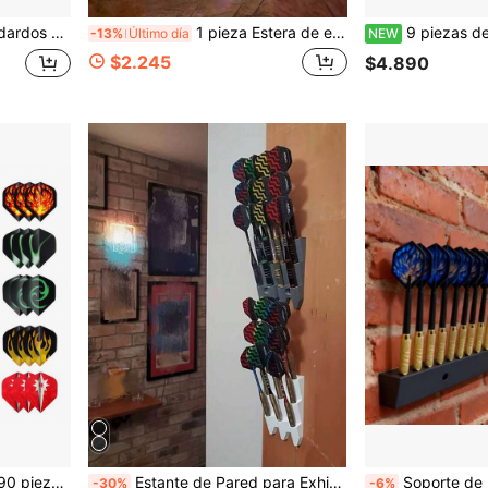
n la precisión y la durabilidad
1 pieza Estera de entrenamiento de dardos con regla, resistente al desgaste, absorbente, de secado rápido, antideslizante para práctica y competiciones de lanzamiento
9 piezas de bloques contrapeso de aleación de
-13%
Último día
NEW
$2.245
$4.890
go de vuelos de dardos de grado de competición, portátil, adecuado para principiantes/jugadores profesionales
Estante de Pared para Exhibición de Dardos, Sostiene 9 Dardos / Adecuado para Sala de Estar / Dormitorio / Estudio / Bar / Herramienta Ideal de Almacenamiento de Dardos, Diseño Ahorrador de Espacio, Estante de Almacenamiento de Pared (Tornillos No Incluidos).
Soporte de pared para 12 dardos, incluye tornillos, apto para dardos de acero y punta blanda, para uso en interior
-30%
-6%