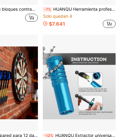
 cobre con rosca 2BA, accesorios ajustadores de peso de dardos
HUANQU Herramienta profesional de punzonado de alas de dardos de acero inoxidable, Body ligero de 66g, durable, 1 punzonador de alas de dardos, incluye 50 anillos de resorte de metal, punzonado preciso sin dañar las alas de los dardos, adecuado para alas de dardos de PET, compacto y portátil para un almacenamiento fácil, accesorio práctico para el mantenimiento y reparación de dardos, regalo ideal
-7%
Solo quedan 4
$7.641
es y exteriores en la sala de estar, dormitorio, estudio, bar, organizador de almacenamiento de dardos, gran regalo para Halloween y Navidad, diseño ahorra espacio
HUANQU Extractor universal de vástago de dardos, herramienta de dardos para vástagos rotos, accesorios de dardos, herramienta de reparación de dardos, accesorios de dardos, opción perfecta para entusiastas de los dardos, adecuado para regalos de Pascua/Día de San Valentín/Ramadán/Día del Padre/Fiesta de cumpleaños
-12%