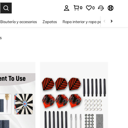
0
0
a. Press Enter to select.
Bisutería y accesorios
Zapatos
Ropa interior y ropa para dormir
Ho
s