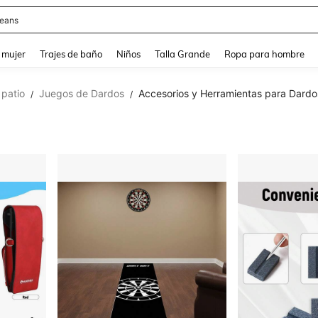
y
and down arrow keys to navigate search Búsqueda reciente and Busca y Encuentr
 mujer
Trajes de baño
Niños
Talla Grande
Ropa para hombre
 patio
Juegos de Dardos
Accesorios y Herramientas para Dardo
/
/