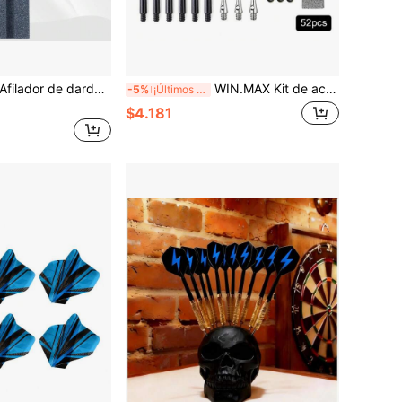
1 pieza/3 piezas Afilador de dardos con ranura en V, mini piedra de afilar en forma de V para mantener la punta y la estabilidad del vuelo de los dardos, lo que permite a los jugadores alcanzar sus objetivos de manera talla grande efectiva. Accesorios de dardos
WIN.MAX Kit de accesorios para dardos de 52 piezas/set, incluye colas de dardos, ejes de dardos, ejes de aluminio, anillos de resorte, anillos de goma, piedra de afilar, apto para dardos de punta blanda y punta dura
-5%
¡Últimos 3 días
$4.181