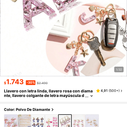
1/32
1.743
-30%
$
$2.490
Llavero con letra linda, llavero rosa con diama
4,91
(
500+
)
nte, llavero colgante de letra mayúscula d
e resina con lámina, llavero elegante, rega
lo para mujer, decoración de billetera, Día del
Padre, Día de la Madre, regalo de cumpleaños,
Color: Polvo De Diamante
regalo festivo de Acción de Gracias y Navidad.