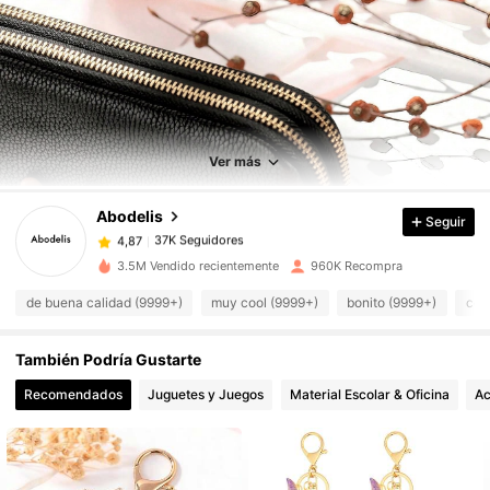
37K Seguidores
4,87
37K Seguidores
4,87
Ver más
Abodelis
Seguir
37K Seguidores
4,87
s***a
pagó
Hace 1 día
3.5M Vendido recientemente
960K Recompra
37K Seguidores
4,87
de buena calidad (9999+)
muy cool (9999+)
bonito (9999+)
com
También Podría Gustarte
37K Seguidores
4,87
Recomendados
Juguetes y Juegos
Material Escolar & Oficina
Ac
37K Seguidores
4,87