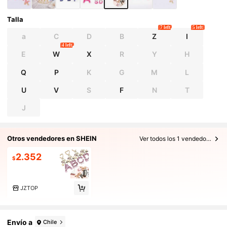
Talla
7 left
5 left
a
C
D
B
Z
I
4 left
E
W
X
R
Y
H
Q
P
K
G
M
L
U
V
S
F
N
T
J
Otros vendedores en SHEIN
Ver todos los 1 vendedores
2.352
$
JZTOP
Envío a
Chile