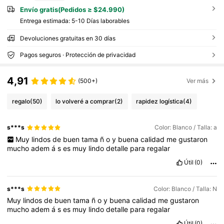
Envío gratis(Pedidos ≥ $24.990)
Entrega estimada:
5-10 Días laborables
Devoluciones gratuitas en 30 días
Pagos seguros · Protección de privacidad
4,91
(500+)
Ver más
regalo
(50)
lo volveré a comprar
(2)
rapidez logística
(4)
s***s
Color: Blanco / Talla: a
Muy
lindos
de
buen
tama
ñ
o
y
buena
calidad
me
gustaron
mucho
adem
á
s
es
muy
lindo
detalle
para
regalar
Útil
(0)
s***s
Color: Blanco / Talla: N
Muy
lindos
de
buen
tama
ñ
o
y
buena
calidad
me
gustaron
mucho
adem
á
s
es
muy
lindo
detalle
para
regalar
Útil
(0)