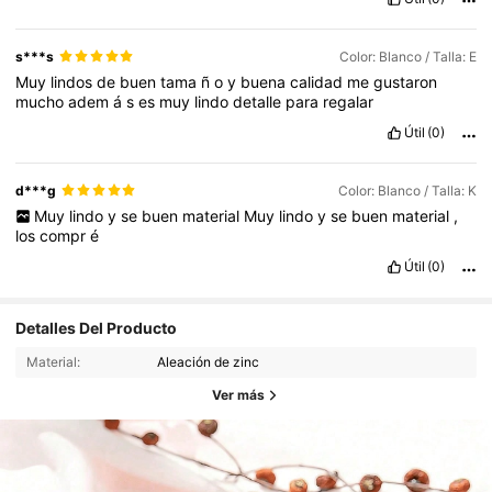
s***s
Color: Blanco / Talla: E
Muy
lindos
de
buen
tama
ñ
o
y
buena
calidad
me
gustaron
mucho
adem
á
s
es
muy
lindo
detalle
para
regalar
Útil
(0)
d***g
Color: Blanco / Talla: K
Muy
lindo
y
se
buen
material
Muy
lindo
y
se
buen
material
,
los
compr
é
Útil
(0)
Detalles Del Producto
Material:
Aleación de zinc
Ver más