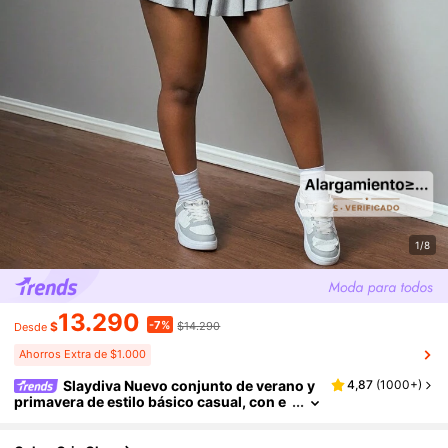
1/8
13.290
-7%
$
$14.290
Desde
Ahorros Extra de $1.000
Slaydiva Nuevo conjunto de verano y
4,87
(
1000+
)
primavera de estilo básico casual, con e
stilo deportivo: camiseta corta de cuello
redondo, manga corta y plisada a ambos lad