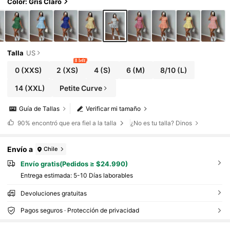
os + falda tipo sombrilla corta con corte a am
Color: Gris Claro
bos lados, de longitud media, en tela de punt
o gris claro con franjas debajo de los brazos,
un conjunto de dos piezas para mujer
Talla
US
8 left
0
(XXS)
2
(XS)
4
(S)
6
(M)
8/10
(L)
14
(XXL)
Petite Curve
Guía de Tallas
Verificar mi tamaño
90%
encontró que era fiel a la talla
¿No es tu talla? Dinos
Envío a
Chile
Envío gratis(Pedidos ≥ $24.990)
Entrega estimada:
5-10 Días laborables
Devoluciones gratuitas
Pagos seguros · Protección de privacidad