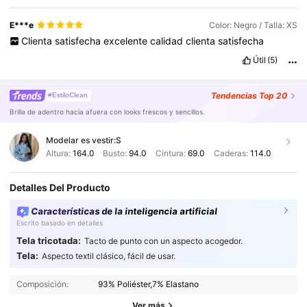
E***e
Color: Negro / Talla: XS
Clienta
satisfecha
excelente
calidad
clienta
satisfecha
Útil
(5)
Tendencias
Top 20
#EstiloClean
Brilla de adentro hacia afuera con looks frescos y sencillos.
Modelar es vestir:
S
Altura:
164.0
Busto:
94.0
Cintura:
69.0
Caderas:
114.0
Detalles Del Producto
Características de la inteligencia artificial
Escrito basado en detalles
Tela tricotada:
Tacto de punto con un aspecto acogedor.
1.1M Seguidores
4,92
Tela:
Aspecto textil clásico, fácil de usar.
Composición:
93% Poliéster,7% Elastano
1.1M Seguidores
4,92
Ver más