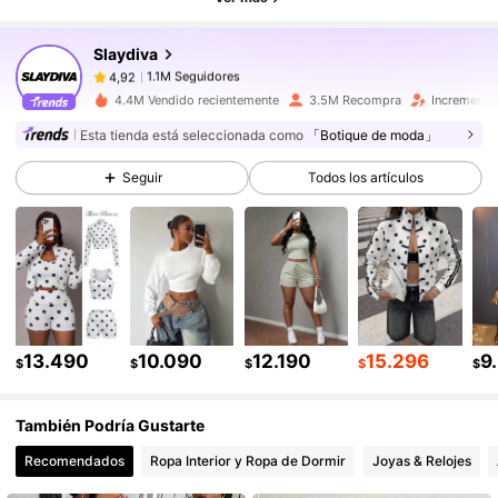
Slaydiva
1.1M Seguidores
4,92
f***2
pagó
Hace 1 día
4.4M Vendido recientemente
3.5M Recompra
Incremento
1.1M Seguidores
4,92
Esta tienda está seleccionada como
「Botique de moda」
Seguir
Todos los artículos
1.1M Seguidores
4,92
1.1M Seguidores
4,92
1.1M Seguidores
4,92
13.490
10.090
12.190
15.296
9
$
$
$
$
$
También Podría Gustarte
1.1M Seguidores
4,92
Recomendados
Ropa Interior y Ropa de Dormir
Joyas & Relojes