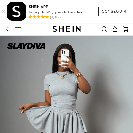
SHEIN APP
×
CONSEGUIR
Descarga la APP y gana ofertas exclusivas
(1,319)