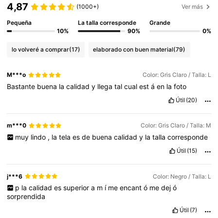
4,87
(1000+)
Ver más
Pequeña
La talla corresponde
Grande
10%
90%
0%
lo volveré a comprar
(17)
elaborado con buen material
(79)
M***o
Color: Gris Claro / Talla: L
Bastante
buena
la
calidad
y
llega
tal
cual
est
á
en
la
foto
Útil
(20)
m***0
Color: Gris Claro / Talla: M
muy
lindo
,
la
tela
es
de
buena
calidad
y
la
talla
corresponde
Útil
(15)
j***6
Color: Negro / Talla: L
p
la
calidad
es
superior
a
m
í
me
encant
ó
me
dej
ó
sorprendida
Útil
(7)