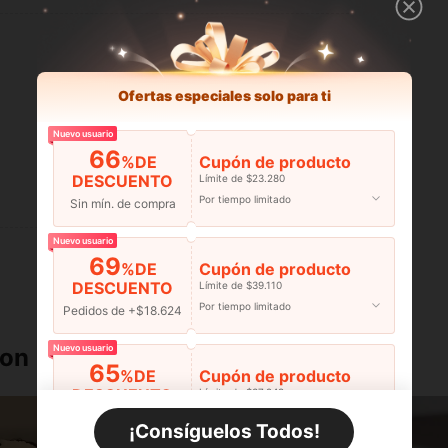
Ofertas especiales solo para ti
Nuevo usuario
66
%DE
Cupón de producto
DESCUENTO
Límite de $23.280
Útil (0)
Por tiempo limitado
Sin mín. de compra
Nuevo usuario
69
%DE
Cupón de producto
DESCUENTO
Límite de $39.110
Por tiempo limitado
Pedidos de +$18.624
Nuevo usuario
ron
65
%DE
Cupón de producto
DESCUENTO
Límite de $37.248
Por tiempo limitado
Pedidos de +$27.936
¡Consíguelos Todos!