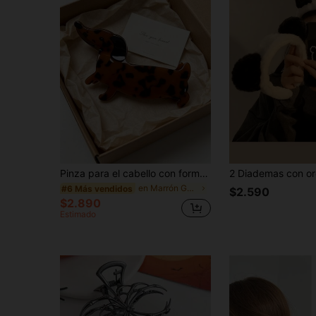
Pinza para el cabello con forma de perro salchicha de carey, pinza para el cabello de acrílico con forma de perro linda, pinza para el cabello de agarre antideslizante y fuerte para mujeres, accesorio de cabello retro diario
en Marrón Garras Para El Cabello
#6 Más vendidos
$2.590
$2.890
Estimado