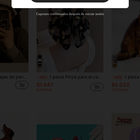
Nuevo usuario
65
%DE
Cupón de producto
Cupones confirmados después de iniciar sesión
DESCUENTO
Límite de $38.179
Por tiempo limitado
Pedidos de +$37.248
Nuevo usuario
55
%DE
Cupón de producto
DESCUENTO
Límite de $51.215
Por tiempo limitado
Pedidos de +$55.871
2 Diademas con orejas de panda, diademas esponjosas para lavarse la cara y aplicar mascarillas, estilo de dibujos animados para accesorios de redes sociales, accesorios para el cabello para mujeres, otoño, viajes, herramientas para el cabello, accesorios para mujeres, cosas para el cabello, otoño, accesorios para el cabello para mujeres, herramientas para el cabello, cosas para el cabello, cosas, accesorios de belleza, regalos, viajes, regalos para mujeres, cosas para el cabello, rellenos de calcetines navideños, rellenos de calcetines navideños, rellenos de calcetines navideños para mujeres, regalos navideños, regalos, rellenos de calcetines navideños, regalos para mujeres, regalo, regalo de Navidad, rellenos de calcetines navideños para adultos, rellenos de calcetines para adultos, cosas para el cabello, accesorios para mujeres, relleno de calcetín, accesorio para el cabello de mayoría de edad, accesorios navideños para el cabello, ideas de regalo para mujeres, rellenos de calcetines
1 pieza Pinza para el cabello grande para mujer con estampado floral en blanco y negro de tela
1 pieza Pinza para el cabello con forma de gato calicó lindo, pinza de g
-15%
-15%
$1.947
$2.032
Estimado
Estimado