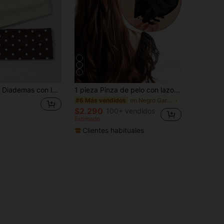
os de pelo vintage adecuados para yoga, entrenamiento, maquillaje y uso diario, bandas para el cabello deportivas, banda para el sudor para ciclismo
1 pieza Pinza de pelo con lazo dulce y elegante, accesorio de pelo negro versátil para niña
en Negro Garras Para El Cabello
#6 Más vendidos
$2.290
100+ vendidos
Estimado
Clientes habituales