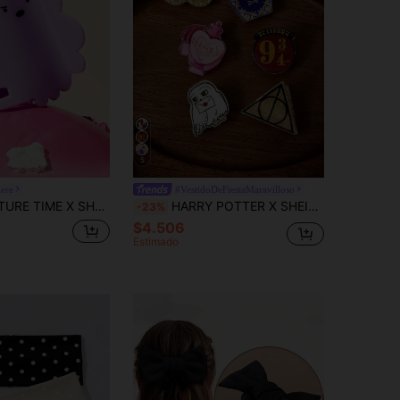
5
ere
#VestidoDeFiestaMaravilloso
SHEIN Pinzas para el cabello con unión
HARRY POTTER X SHEIN 6 piezas de lindos pasadores de pelo de acrílico con patrón de dibujos animados, regalos, barretas para el cabello
-23%
$4.506
Estimado