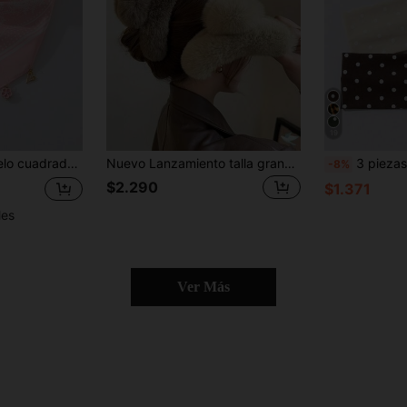
19
terial de poliéster, adecuado para uso diario, accesorios para el cabello de verano, bandanas de playa
Nuevo Lanzamiento talla grande Vendido Extra Grande Pelo de Mapache Real Esponjoso de Alta Gama / Clip de Mandíbula Teñido Maillard Accesorios para el Cabello
3 piezas Diademas con lunares para mujeres, diademas elásticas suaves, accesori
-8%
$2.290
$1.371
les
Ver Más