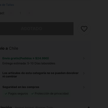
a de Tallas
ad:
imos, este producto está agotado.
AGOTADO
ío a
Chile
Envío gratis(Pedidos ≥ $24.990)
Entrega estimada:
5-10 Días laborables
Los artículos de esta categoría no se pueden devolver
ni cambiar
Seguridad en las compras
Pagos seguros
Protección de privacidad
ipción
Animal,Animal, Plantas,Todo