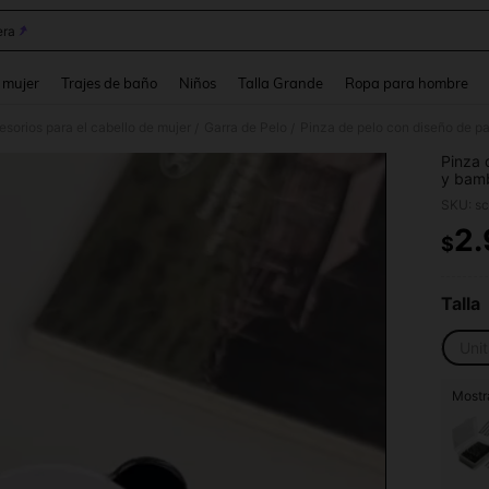
ra
and down arrow keys to navigate search Búsqueda reciente and Busca y Encuentr
 mujer
Trajes de baño
Niños
Talla Grande
Ropa para hombre
sorios para el cabello de mujer
Garra de Pelo
/
/
Pinza 
y bamb
grande
SKU: s
cabell
2
$
PR
Talla
Unit
Mostra