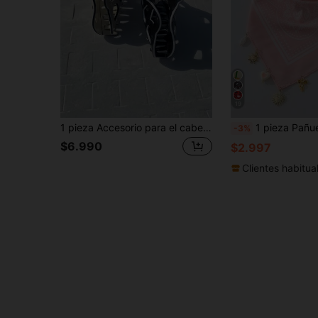
19
1 pieza Accesorio para el cabello de mujer con diseño hueco de moda, adecuado para uso diario, regalo esencial para amigos
1 pieza Pañuelo cuadrado con estampado de paisley de moda para mujer - Pañuelo multifuncional para la cabeza de mujer, ma
-3%
$6.990
$2.997
Clientes habitua