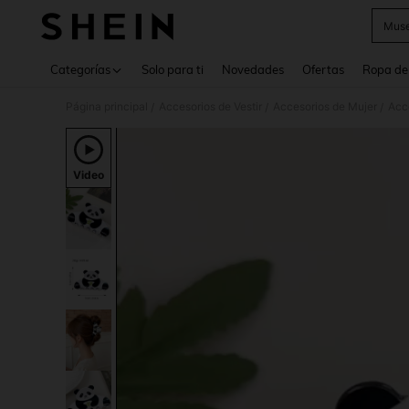
Muse
Use up 
Categorías
Solo para ti
Novedades
Ofertas
Ropa de
Página principal
Accesorios de Vestir
Accesorios de Mujer
Acce
/
/
/
Video