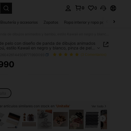
0
0
a. Press Enter to select.
Bisutería y accesorios
Zapatos
Ropa interior y ropa para dormir
Ho
Pinza de pelo con diseño de panda de dibujos animados y bambú, estilo Kawaii en negro y blanco, pinza de pelo grande y casual para niñas como accesorio para el cabello
de pelo con diseño de panda de dibujos animados
ú, estilo Kawaii en negro y blanco, pinza de pelo
 y casual para niñas como accesorio para el
c260426144508771993093
(3 Comentarios)
o
.990
ICE AND AVAILABILITY
alla
r artículos similares con stock en '
Unitalla
'
Ver todo