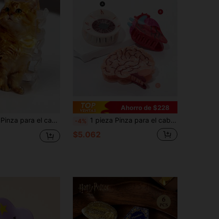
Ahorro de $228
arra antideslizante con diseño de gato carey de dibujos animados, pinza para el cabello kawaii para amantes de mascotas, regalo ideal para amantes de gatos
1 pieza Pinza para el cabello con diseño de cerebro, corazón y ojo, personalizada para estudiantes de medicina, anatomía creativa, antideslizante
-4%
$5.062