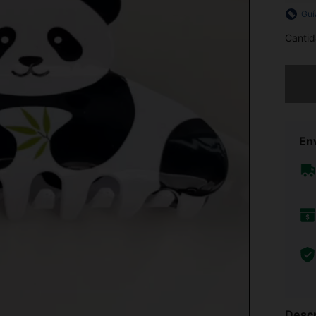
Guí
Cantid
Lo sent
Env
Descr