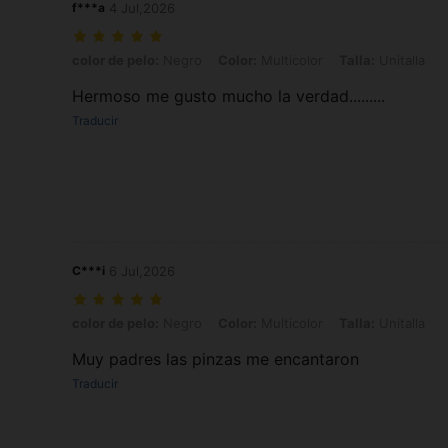
f***a
4 Jul,2026
color de pelo: Negro, Color: Multicolor, Talla: Unitalla
color de pelo:
Negro
Color:
Multicolor
Talla:
Unitalla
Hermoso me gusto mucho la verdad.........
Traducir
C***i
6 Jul,2026
color de pelo: Negro, Color: Multicolor, Talla: Unitalla
color de pelo:
Negro
Color:
Multicolor
Talla:
Unitalla
Muy padres las pinzas me encantaron
Traducir