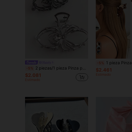
1 pieza Pinza de pelo de acrílico con diseño de animal de dibujos animados lindo para mujer, con forma de perro salchicha, corgi y cachorro, accesorio para el cabello, pinza 
Hairfy
-5%
2 piezas/1 pieza Pinza para el cabello con diseño de araña gótica de hueso, pinza para el cabello de metal hueco con diseño de araña y colgante en forma de lágrima, accesorio para el cabello de estilo punk oscuro para mujeres
-5%
$2.461
$2.081
Estimado
Estimado