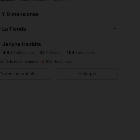
4,82
42
164
s Y Dimensiones
4,82
42
164
 La Tienda
4,82
42
164
4,82
42
164
Jenyne Hairbits
4,82
42
164
Calificación
Artículos
Seguidores
S***c
seguido
Hace 1 día
4,82
42
164
Vendido recientemente
612 Recompra
4,82
42
164
Todos los artículos
Seguir
4,82
42
164
4,82
42
164
4,82
42
164