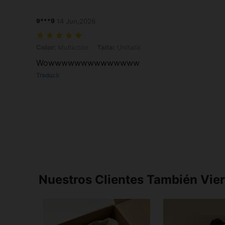
9***9
14 Jun,2026
Color: Multicolor, Talla: Unitalla
Color:
Multicolor
Talla:
Unitalla
Wowwwwwwwwwwwwww
Traducir
Nuestros Clientes También Vie