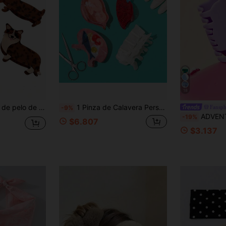
18
de moda para coleta y peinado recogido, adecuada para uso diario casual, vacaciones en la playa y viajes, pinza de pelo de animal personalizada y creativa
1 Pinza de Calavera Personalizada con Novedosas Garras de Pelo de Pulmón, Útero y Estómago es el Mejor Regalo para Entusiastas Médicos y Médicos
Fansph
-9%
ADVENTURE TIME X 
-19%
$6.807
$3.137