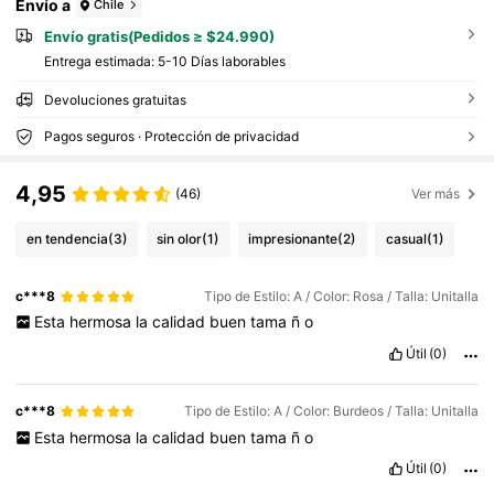
Envío a
Chile
Envío gratis(Pedidos ≥ $24.990)
Entrega estimada:
5-10 Días laborables
Devoluciones gratuitas
Pagos seguros · Protección de privacidad
4,95
(46)
Ver más
en tendencia
(3)
sin olor
(1)
impresionante
(2)
casual
(1)
c***8
Tipo de Estilo: A / Color: Rosa / Talla: Unitalla
Esta
hermosa
la
calidad
buen
tama
ñ
o
Útil
(0)
c***8
Tipo de Estilo: A / Color: Burdeos / Talla: Unitalla
Esta
hermosa
la
calidad
buen
tama
ñ
o
Útil
(0)