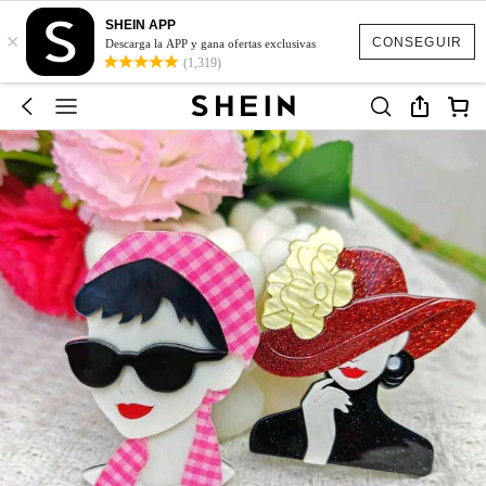
SHEIN APP
×
CONSEGUIR
Descarga la APP y gana ofertas exclusivas
(1,319)