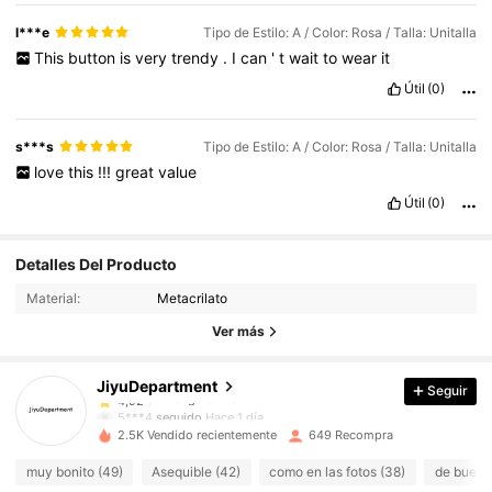
l***e
Tipo de Estilo: A / Color: Rosa / Talla: Unitalla
This
button
is
very
trendy
.
I
can
'
t
wait
to
wear
it
Útil
(0)
s***s
Tipo de Estilo: A / Color: Rosa / Talla: Unitalla
love
this
!!!
great
value
Útil
(0)
70 Seguidores
4,92
Detalles Del Producto
70 Seguidores
4,92
Material:
Metacrilato
70 Seguidores
4,92
Ver más
70 Seguidores
4,92
JiyuDepartment
Seguir
70 Seguidores
4,92
5***4
seguido
Hace 1 día
70 Seguidores
4,92
2.5K Vendido recientemente
649 Recompra
70 Seguidores
4,92
muy bonito (49)
Asequible (42)
como en las fotos (38)
de buena 