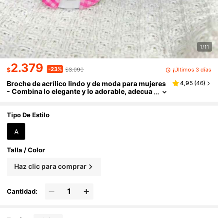
1/11
2.379
-23%
¡Últimos 3 días
$
$3.090
Broche de acrílico lindo y de moda para mujeres
4,95
(
46
)
- Combina lo elegante y lo adorable, adecua
do para sombreros, bolsos, bufandas, acce
sorio dulce
Tipo De Estilo
A
Talla / Color
Haz clic para comprar
Cantidad: