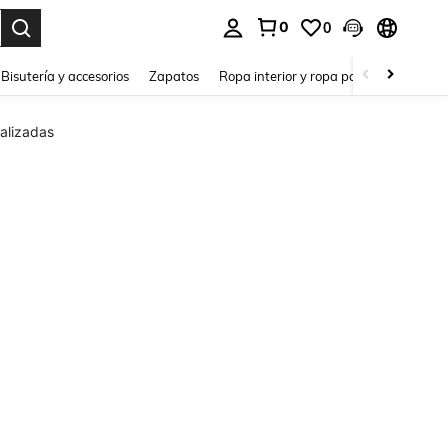
0
0
a. Press Enter to select.
Bisutería y accesorios
Zapatos
Ropa interior y ropa para dormir
Ho
alizadas