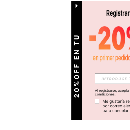
O
2
0
%
O
F
F
E
N
T
U
P
R
I
M
E
R
P
E
D
I
D
Al registrarse, acept
condiciones
.
Me gustaría re
por correo el
para cancelar 