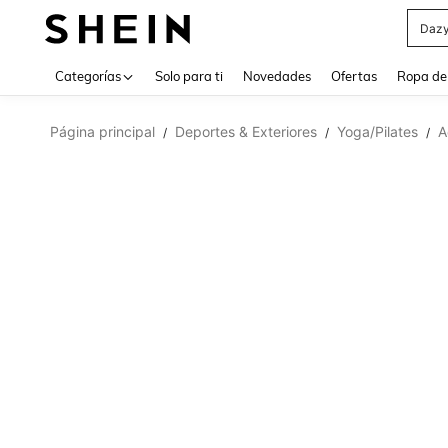
Daz
Use up 
Categorías
Solo para ti
Novedades
Ofertas
Ropa de
Página principal
Deportes & Exteriores
Yoga/Pilates
A
/
/
/