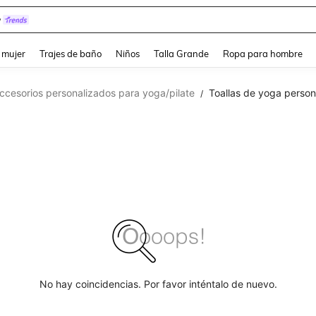
y
and down arrow keys to navigate search Búsqueda reciente and Busca y Encuentr
 mujer
Trajes de baño
Niños
Talla Grande
Ropa para hombre
ccesorios personalizados para yoga/pilate
Toallas de yoga person
/
No hay coincidencias. Por favor inténtalo de nuevo.