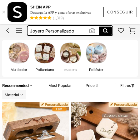
Caja Para Anillos De Matrimonio
SHEIN APP
×
Boda
CONSEGUIR
Descarga la APP y gana ofertas exclusivas
(1,319)
Joyero Personalizado
Porta Anillos De Matrimonio
Alajeros Para Recuerdos
Caja Para Anillos De Matrimonio
Boda
Multicolor
Poliuretano
madera
Poliéster
Recommended
Most Popular
Price
Filtros
Material