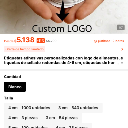
1/7
5.138
-11%
¡Últimas 12 horas
$
$5.790
Desde
Oferta de tiempo limitado
Etiquetas adhesivas personalizadas con logo de alimentos, e
tiquetas de sellado redondas de 4-6 cm, etiquetas de hor
near hechas a mano - Etiquetas de sellado, espacio pers
onalizable para foto y texto, adecuadas para panaderías artes
anales, artesanías, etiquetas de regalo y uso decorativo, peg
Cantidad
atinas de hornear duraderas
Blanco
Talla
4 cm - 1000 unidades
3 cm - 540 unidades
4 cm - 3 piezas
3 cm - 54 piezas
5 cm - 100 unidades
4 cm - 28 piezas