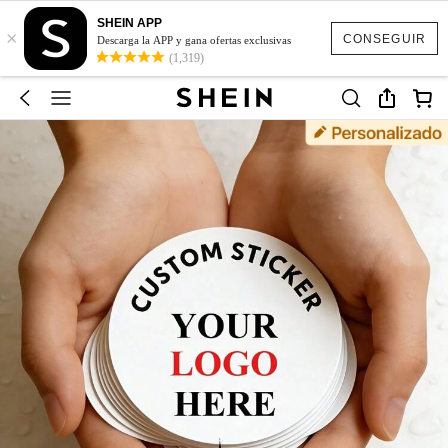
SHEIN APP
×
CONSEGUIR
Descarga la APP y gana ofertas exclusivas
(1,319)