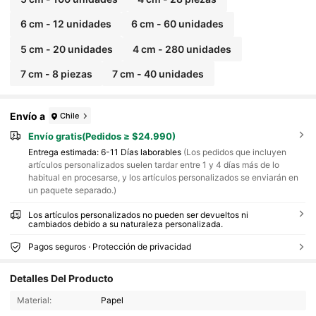
6 cm - 12 unidades
6 cm - 60 unidades
5 cm - 20 unidades
4 cm - 280 unidades
7 cm - 8 piezas
7 cm - 40 unidades
Envío a
Chile
Envío gratis(Pedidos ≥ $24.990)
Entrega estimada:
6-11 Días laborables
(Los pedidos que incluyen
artículos personalizados suelen tardar entre 1 y 4 días más de lo
habitual en procesarse, y los artículos personalizados se enviarán en
un paquete separado.)
Los artículos personalizados no pueden ser devueltos ni
cambiados debido a su naturaleza personalizada.
Pagos seguros · Protección de privacidad
308 Seguidores
4,84
Detalles Del Producto
308 Seguidores
4,84
Material:
Papel
308 Seguidores
4,84