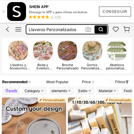
Personalizados
SHEIN APP
×
Llaveros
CONSEGUIR
Descarga la APP y gana ofertas exclusivas
(1,319)
Llavero Personalizado
Llaveros Perzonalizados
Pines
Personalizados
Llaveros
Llaveros y
Boda y
Broche
Gorros
Abanicos
Ac
Accesorios
Eventos
Personalizado
Personalizado
personalizado
Personalizado
Personalizado
s
s
Pe
s
s
Recommended
Most Popular
Price
Filtros
Category
elemento
Estilo
Material
Festi