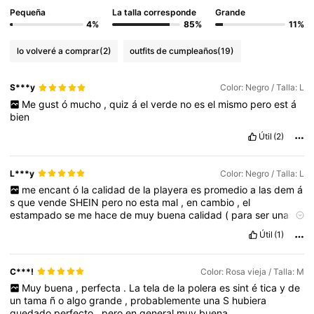
Pequeña
La talla corresponde
Grande
4%
85%
11%
lo volveré a comprar
(2)
outfits de cumpleaños
(19)
S***y
Color: Negro / Talla: L
Me
gust
ó
mucho
,
quiz
á
el
verde
no
es
el
mismo
pero
est
á
bien
Útil
(2)
L***y
Color: Negro / Talla: L
me
encant
ó
la
calidad
de
la
playera
es
promedio
a
las
dem
á
s
que
vende
SHEIN
pero
no
esta
mal
,
en
cambio
,
el
estampado
se
me
hace
de
muy
buena
calidad
(
para
ser
una
impresi
ó
n
)
no
se
siente
plasticosa
mal
xd
los
colores
son
los
Útil
(1)
mismos
que
la
publicaci
ó
n
y
la
calidad
de
imagen
es
muy
buena
la
recomiendo
altamente
jeje
C***!
Color: Rosa vieja / Talla: M
Muy
buena
,
perfecta
.
La
tela
de
la
polera
es
sint
é
tica
y
de
un
tama
ñ
o
algo
grande
,
probablemente
una
S
hubiera
quedado
perfecto
,
pero
en
general
muy
buena
.