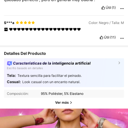
Útil
(1)
S***a
Color: Negro / Talla: M
❤️❤️❤️❤️❤️❤️❤️❤️❤️❤️❤️❤️❤️❤️❤️❤️❤️❤️
Útil
(11)
Detalles Del Producto
Características de la inteligencia artificial
Escrito basado en detalles
Tela:
Textura sencilla para facilitar el peinado.
Casual:
Look casual con un encanto natural.
Composición:
95% Poliéster, 5% Elastano
Ver más