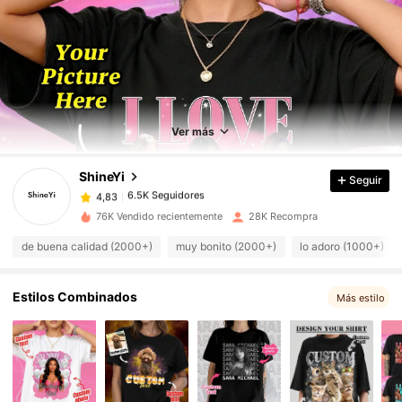
6.5K Seguidores
4,83
6.5K Seguidores
4,83
Ver más
ShineYi
Seguir
6.5K Seguidores
4,83
y***y
pagó
Hace 1 día
76K Vendido recientemente
28K Recompra
6.5K Seguidores
4,83
de buena calidad (2000+)
muy bonito (2000+)
lo adoro (1000+)
6.5K Seguidores
4,83
Estilos Combinados
Más estilo
6.5K Seguidores
4,83