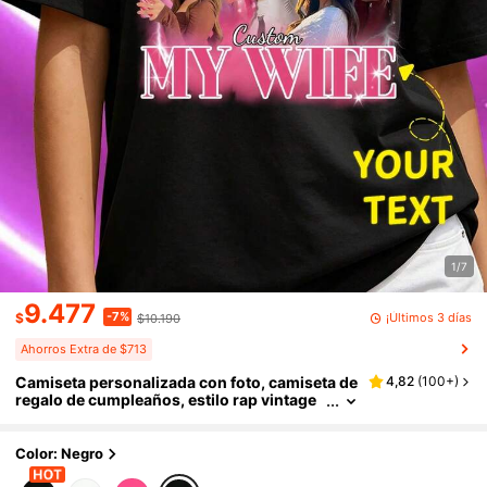
1/7
9.477
-7%
¡Últimos 3 días
$
$10.190
Ahorros Extra de $713
Camiseta personalizada con foto, camiseta de
4,82
(
100+
)
regalo de cumpleaños, estilo rap vintage
de los 90, OOTD diario negro de verano
Color: Negro