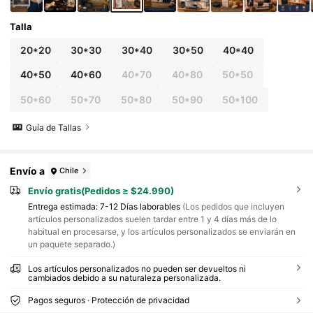
Talla
20*20
30*30
30*40
30*50
40*40
40*50
40*60
40*70
40*80
50*50
50*60
50*70
50*80
50*90
50*100
Guía de Tallas
Envío a
Chile
Envío gratis(Pedidos ≥ $24.990)
Entrega estimada:
7-12 Días laborables
(Los pedidos que incluyen
artículos personalizados suelen tardar entre 1 y 4 días más de lo
habitual en procesarse, y los artículos personalizados se enviarán en
un paquete separado.)
Los artículos personalizados no pueden ser devueltos ni
cambiados debido a su naturaleza personalizada.
Pagos seguros · Protección de privacidad