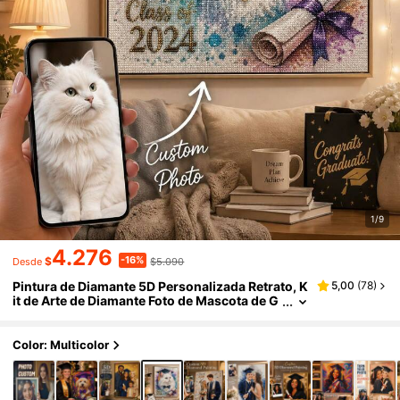
1/9
4.276
-16%
$
$5.090
Desde
Pintura de Diamante 5D Personalizada Retrato, K
5,00
(
78
)
it de Arte de Diamante Foto de Mascota de G
raduación Personalizada, Bordado de Image
n de Gato & Perro DIY, Decoración de Pared Mos
aico de Diamante de Resina de Taladro Complet
Color: Multicolor
o, Sube Tu Foto o Texto Personalizado, Regalo Br
illante para Graduados, Amigos, Familia, Cama