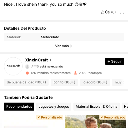
Nice
.
I
love
shein
thank
you
so
much
😊🌸💖
Útil
(0)
384 Seguidores
4,79
Detalles Del Producto
Material:
Metacrilato
384 Seguidores
4,79
Ver más
384 Seguidores
4,79
XinxinCraft
Seguir
t***5
está navegando
384 Seguidores
4,79
12K Vendido recientemente
2.4K Recompra
384 Seguidores
4,79
de buena calidad (100+)
bonito (100+)
lo adoro (100+)
muy coo
384 Seguidores
4,79
También Podría Gustarte
Recomendados
Juguetes y Juegos
Material Escolar & Oficina
He
384 Seguidores
4,79
384 Seguidores
4,79