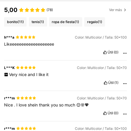
5,00
(78)
Ver más
bonito
(11)
tenis
(1)
ropa de fiesta
(1)
regalo
(1)
h***a
Color: Multicolor / Talla: 50*100
Likeeeeeeeeeeeeeeeeeee
Útil
(0)
L***K
Color: Multicolor / Talla: 50*70
Very
nice
and
I
like
it
Útil
(1)
r***m
Color: Multicolor / Talla: 50*70
Nice
.
I
love
shein
thank
you
so
much
😊🌸💖
Útil
(0)
r***m
Color: Multicolor / Talla: 50*100