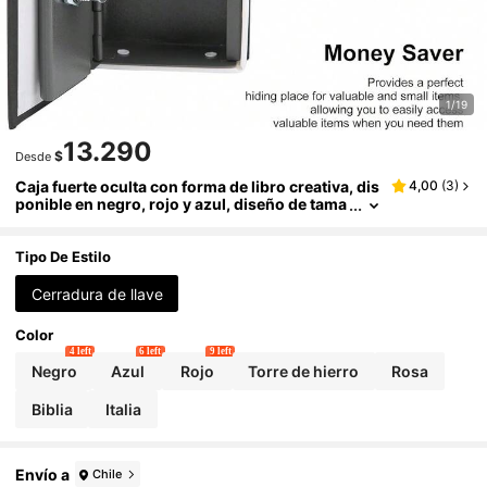
1/19
13.290
$
Desde
Caja fuerte oculta con forma de libro creativa, dis
4,00
(
3
)
ponible en negro, rojo y azul, diseño de tama
ño pequeño, se puede usar como alcancía y
caja de almacenamiento. Apariencia realista de li
bro con un fuerte disfraz, opciones de cerradura
Tipo De Estilo
con llave y cerradura con contraseña, almacena
miento seguro para monedas y artículos pequeñ
Cerradura de llave
os, almacenamiento oculto conveniente para el h
ogar y la residencia estudiantil
Color
4 left
6 left
9 left
Negro
Azul
Rojo
Torre de hierro
Rosa
Biblia
Italia
Envío a
Chile