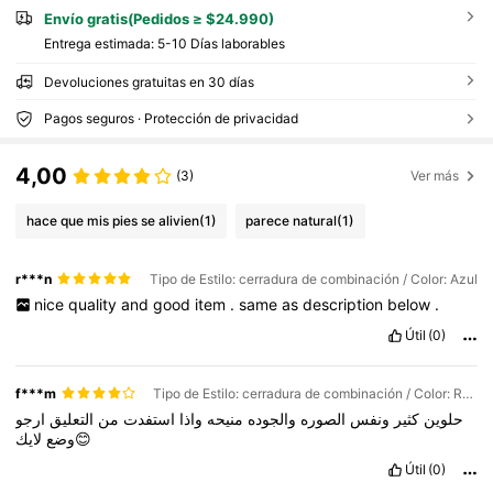
Envío gratis(Pedidos ≥ $24.990)
Entrega estimada:
5-10 Días laborables
Devoluciones gratuitas en 30 días
Pagos seguros · Protección de privacidad
4,00
(3)
Ver más
hace que mis pies se alivien
(1)
parece natural
(1)
r***n
Tipo de Estilo: cerradura de combinación / Color: Azul
nice
quality
and
good
item
.
same
as
description
below
.
Útil
(0)
f***m
Tipo de Estilo: cerradura de combinación / Color: Rojo
حلوين
كثير
ونفس
الصوره
والجوده
منيحه
واذا
استفدت
من
التعليق
ارجو
لايك😊
وضع
Útil
(0)