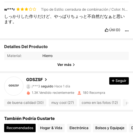
w***r
Tipo de Estilo: cerradura de combinación / Color: Negro
しっかりした作りだけど、やっぱりちょっと不自然だなぁと思い
ます。
Útil
(0)
42 Seguidores
4,71
Detalles Del Producto
Material:
Hierro
42 Seguidores
4,71
Ver más
42 Seguidores
4,71
GDSZSF
Seguir
42 Seguidores
4,71
1.3K Vendido recientemente
180 Recompra
42 Seguidores
4,71
de buena calidad (30)
muy cool (27)
como en las fotos (12)
prác
42 Seguidores
4,71
También Podría Gustarte
42 Seguidores
4,71
Recomendados
Hogar & Vida
Electrónica
Bolsos y Equipaje
D