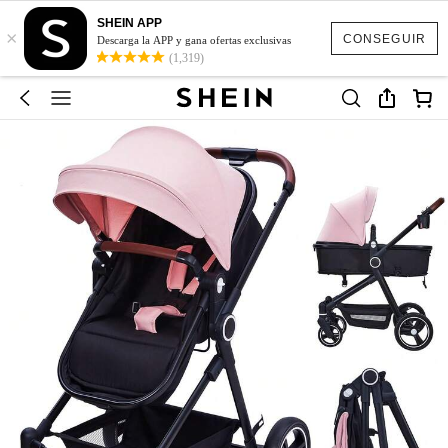
SHEIN APP
×
CONSEGUIR
Descarga la APP y gana ofertas exclusivas
(1,319)