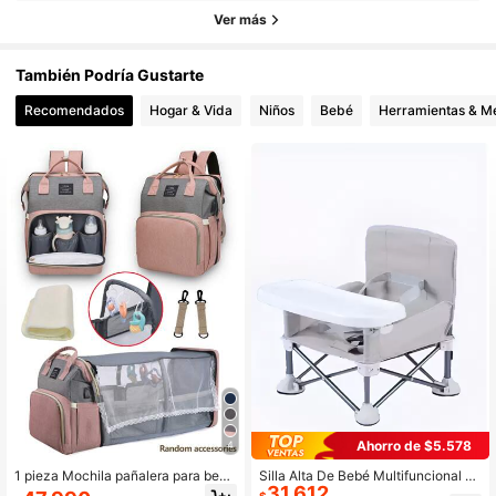
Ver más
También Podría Gustarte
Recomendados
Hogar & Vida
Niños
Bebé
Herramientas & Me
Ahorro de $5.578
4
1 pieza Mochila pañalera para beb
Silla Alta De Bebé Multifuncional Pl
31.612
é, bolsas de viaje portátiles para be
egable Y Liviana De Color Gris
$