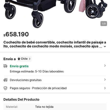
1/9
658.190
$
Cochecito de bebé convertible, cochecito infantil de paisaje a
lto, cochecito de cochecito modo moisés, cochecito ajus
table, cochecito plegable de aleación de aluminio antigol
pes para recién
Envío a
Chile
Envío gratis
Entrega estimada:
5-10 Días laborables
Devoluciones gratuitas
Pagos seguros · Protección de privacidad
Detalles Del Producto
Material:
Tela no tejida