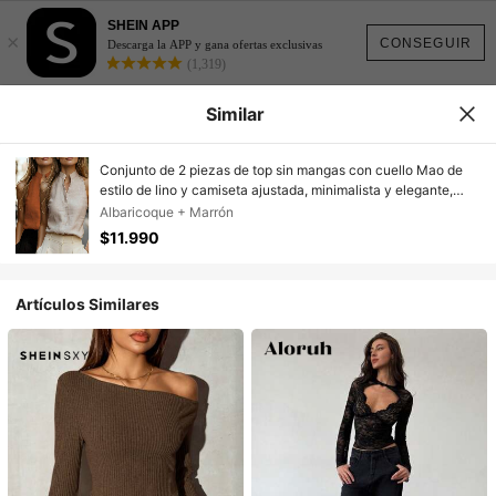
SHEIN APP
×
CONSEGUIR
Descarga la APP y gana ofertas exclusivas
(1,319)
Similar
Conjunto de 2 piezas de top sin mangas con cuello Mao de
estilo de lino y camiseta ajustada, minimalista y elegante,
adecuado para la oficina, casual, citas, vacaciones y talla
Albaricoque + Marrón
grande ocasiones de verano
$11.990
Artículos Similares