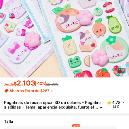
1/8
2.103
$
-12%
$2.390
Desde
Ahorros Extra de $287
Pegatinas de resina epoxi 3D de colores - Pegatina
4,78
s sólidas - Tema, apariencia exquisita, fuerte ef
(41)
ecto 3D, pegatinas decorativas autoadhesivas i
mpermeables, tacto cómodo, rica atmósfera decora
tiva, adecuadas para decoración DIY, juguetes, ma
Talla
nuales, diarios, cuadernos, portátiles, fundas de tel
2 left