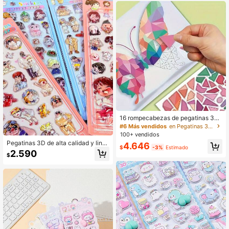
ra, taza de agua, libros, pequeño re
galo creativo y lindo para cumpleañ
os y días festivos
16 rompecabezas de pegatinas 3D
temáticas, manualidades creativas
#6 Más vendidos
en Pegatinas 3D/DIY para niños
hechas a mano, juego de entrenami
100+ vendidos
ento para mejorar la concentración,
Pegatinas 3D de alta calidad y lind
4.646
desarrollar habilidades manuales y
$
-3%
Estimado
as, decoración divertida y brillante
2.590
capacidad cognitiva, suministros de
$
con relieve, pegatinas de anime 3D,
arte, pegatinas decorativas para ad
pegatinas de cristal, textura durader
ultos, inspirar la creatividad, regalo
a, diseño 3D exquisito, pegatinas d
de cumpleaños, recuerdos de fiest
ecorativas autoadhesivas imperme
a, regalos navideños, opción ideal,
ables y no pegajosas, efecto texturi
pegatinas grandes reutilizables
zado y atmósfera decorativa rica, di
seño de colores mixtos, forma asim
étrica, pegatinas decorativas imper
meables / algunos estilos pueden te
ner diferencias de color y enviarse
al azar Pegatinas divertidas con reli