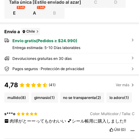
éfono, etc.
Talla única [Estilo enviado al azar]
C
D
8 left
5 left
E
A
B
Envío a
Chile
Envío gratis(Pedidos ≥ $24.990)
Entrega estimada:
5-10 Días laborables
Devoluciones gratuitas en 30 días
Pagos seguros · Protección de privacidad
4,78
(41)
Ver más
mullido
(8)
gimnasio
(1)
no se transparenta
(2)
lo adoro
(1)
s***o
Color: Multicolor / Talla: C
肉球がとーーってもかわいい︎
︎︎💕︎シール帳用に購入しました‼️
Útil
(0)