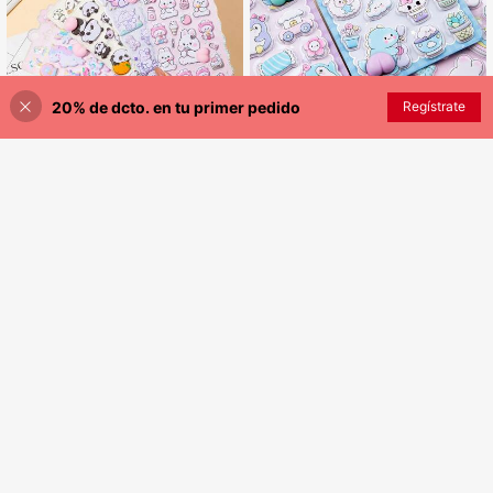
eve 3D
20% de dcto. en tu primer pedido
Regístrate
¡12% DE DESCUENTO!
AÑADIR A LA BOLSA
Pegatinas de resina epoxi 3D de col
ores - Pegatinas sólidas - Serie de
Pegatinas de resina epoxi 3D de col
2.409
$
-7%
Estimado
animales lindos, apariencia exquisit
ores - Pegatinas sólidas - Serie de
1.927
$
-12%
Estimado
a, diseño 3D, pegatinas decorativas
animales lindos, apariencia exquisit
autoadhesivas impermeables, tacto
a, diseño 3D, pegatinas decorativas
cómodo, fuerte atmósfera decorativ
autoadhesivas impermeables, tacto
a, adecuadas para decoración DIY,
cómodo, fuerte atmósfera decorativ
juguetes, manuales, diarios, cuader
a, adecuadas para decoración DIY,
nos, portátiles, fundas de teléfono,
juguetes, manuales, diarios, cuader
etc.
nos, portátiles, fundas de teléfono,
etc.