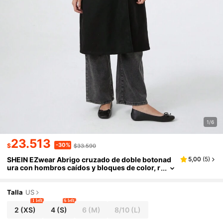
1/6
23.513
-30%
$
$33.590
SHEIN EZwear Abrigo cruzado de doble botonad
5,00
(
5
)
ura con hombros caídos y bloques de color, r
opa de invierno
Talla
US
1 left
6 left
2
(XS)
4
(S)
6
(M)
8/10
(L)