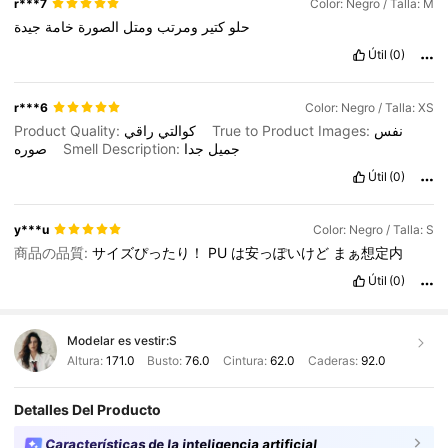
r***7
Color: Negro / Talla: M
حلو
كتير
ومرتب
ومتل
الصورة
خامة
جيدة
Útil
(0)
r***6
Color: Negro / Talla: XS
Product Quality:
كوالتي
راقي
True to Product Images:
نفس
صوره
Smell Description:
جدا
جميل
Útil
(0)
y***u
Color: Negro / Talla: S
商品の品質:
サイズぴったり！
PU
は安っぽいけど
まぁ想定内
Útil
(0)
Modelar es vestir:
S
Altura:
171.0
Busto:
76.0
Cintura:
62.0
Caderas:
92.0
Detalles Del Producto
Características de la inteligencia artificial