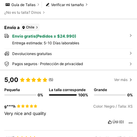
Guía de Tallas
Verificar mi tamaño
¿No es tu talla? Dinos
Envío a
Chile
Envío gratis(Pedidos ≥ $24.990)
Entrega estimada:
5-10 Días laborables
Devoluciones gratuitas
Pagos seguros · Protección de privacidad
5,00
(5)
Ver más
Pequeña
La talla corresponde
Grande
0%
100%
0%
g***h
Color: Negro / Talla: XS
Very
nice
and
quality
Útil
(0)