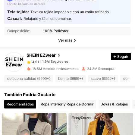
Escrito basado en detalles
Tela tejida:
Textura tejida impecable con un estilo refinado.
Casual:
Relajado y fácil de combinar.
1.9M Seguidores
4,91
Composición:
100% Poliéster
Ver más
1.9M Seguidores
4,91
SHEIN EZwear
Seguir
1.9M Seguidores
4,91
18.5M Vendido recientemente
24.2M Recompra
de buena calidad (9999+)
bonito (9999+)
suave (9999+)
como e
1.9M Seguidores
4,91
También Podría Gustarte
1.9M Seguidores
4,91
Recomendados
Ropa Interior y Ropa de Dormir
Joyas & Relojes
1.9M Seguidores
4,91