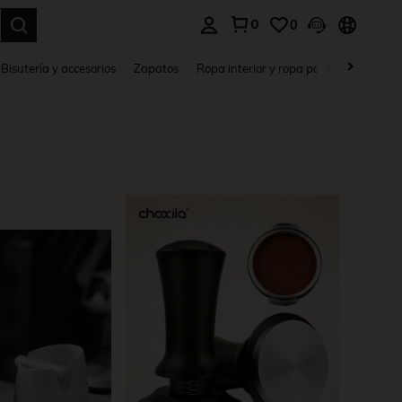
0
0
a. Press Enter to select.
Bisutería y accesorios
Zapatos
Ropa interior y ropa para dormir
Ho