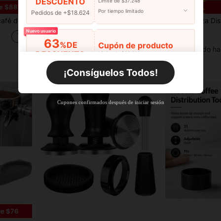
DESCUENTO
Límite de $37.248
e $881
Por tiempo limitado
Pedidos de +$18.624
tico, compatible con varios modelos de máquinas de café para compactar y distribuir
1 pieza Tamper de café 51/53.3/58mm Tamper de espresso con presión constante de 30LB, resorte único incorporado con escala ajustable, base de acero inoxidable 304 + mango de aleación de aluminio
1 pieza Distribuidor de polvo de café de acero inoxidable Br
NEW
-10%
Nuevo usuario
$11.590
$1.971
63
%DE
Cupón de producto
Establecido ha
DESCUENTO
Límite de $36.316
Por tiempo limitado
Pedidos de +$27.936
¡Consíguelos Todos!
Nuevo usuario
63
%DE
Cupón de producto
Cupones confirmados después de iniciar sesión
DESCUENTO
Límite de $36.316
Por tiempo limitado
Pedidos de +$37.248
Nuevo usuario
50
%DE
Cupón de producto
DESCUENTO
Límite de $49.353
Por tiempo limitado
Pedidos de +$55.871
de $76