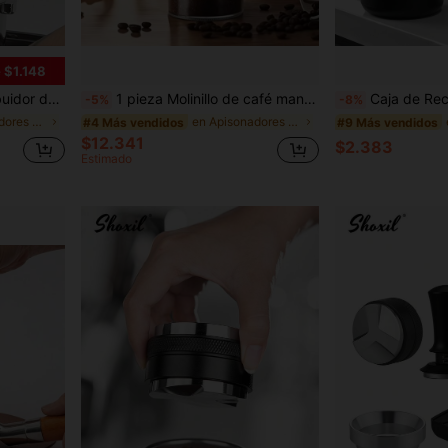
 $1.148
ienta de distribución de polvo de café para portafiltros de máquinas de espresso
1 pieza Molinillo de café manual, molinillo de granos de café portátil con manivela, 35 niveles de molienda ajustables, núcleo de molienda de cerámica, diseño portátil compacto con mango ergonómico, construcción duradera, adecuado para espresso, prensa francesa, café de goteo
Caja de Recolección de Posos de Café Italiano, Adecuada para Caja de Posos de Café de Máquina de Café S
-5%
-8%
en Apisonadores de café
en Apisonadores de café
#4 Más vendidos
#9 Más vendidos
$12.341
$2.383
Estimado