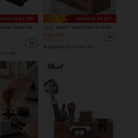
Ahorro de $3.789
Ahorro de $4.927
dor de café expreso, prensador de café de 51mm, alfombrilla de prensado, agitador de expreso, embudo de taza de medición
shoxil 1 pieza Base de prensador de café, Accesorio de portafiltro de máquina de café, Soporte de portafiltro de café, Soporte de prensador de madera maciza, Base de distribución de polvo, Herramienta de ayuda de prensador, Madera de haya/nogal
-14%
$30.263
Estimado
Establecido hace 1 año
ce 1 año