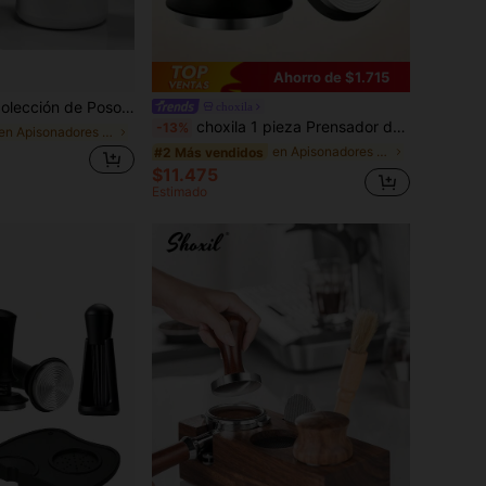
Ahorro de $1.715
emiautomática, Cajón Redondo Compacto - Diseño Portátil, Adecuado para Baristas en Casa y Cafeterías. Esencial para la Temporada de Regreso a Clases
choxila
choxila 1 pieza Prensador de café expreso, prensador de polvo de máquina de café con base de acero inoxidable con ondas, profundidad ajustable, 51mm/53mm/58mm, accesorios de café expreso, herramienta de barista
-13%
en Apisonadores de café
en Apisonadores de café
#2 Más vendidos
$11.475
Estimado