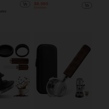
$8.560
Estimado
ales