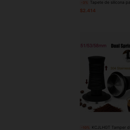
Tapete de silicona para prensar el café expreso, soporte para prensar, alfombrilla antideslizante para portafiltro
-3%
$2.414
KCJLHGT Tamper de espresso con doble resorte 51/53/58mm, herramienta de prensado de café calibrada de mano para portafiltro de 51/54/58
-10%