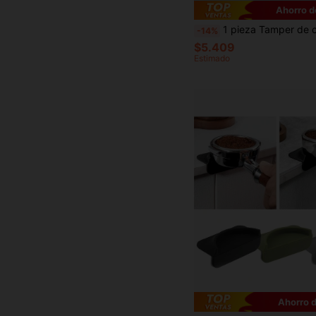
Ahorro d
1 pieza Tamper de café de acero inoxidable con mango de madera maciza roja/negra de 51mm/53mm/58mm, diseño minimalista, fácil de limpiar, resistente a la oxidación, adecuado para tiendas de té con leche, cafeterías, uso domés
-14%
$5.409
Estimado
Ahorro 