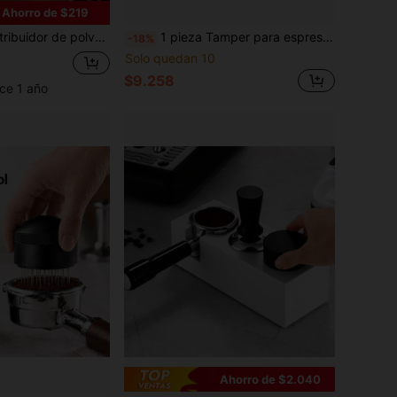
Ahorro de $219
utelle, dispensador portátil de polvo de café apto para el hogar, la oficina y los viajes
1 pieza Tamper para espresso, base de acero inoxidable 304, con mecanismo de resorte, presión ajustable, disponible en tamaños 51.5/53.5/58mm
-18%
Solo quedan 10
$9.258
ce 1 año
Ahorro de $2.040