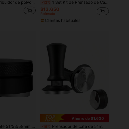
or de espresso compatible con 51/53/58mm, herramienta profesional de distribución de espresso, accesorio para máquina de espresso, esencial para barista
1 Set Kit de Prensado de Café Italiano, Incluye Estera de Prensado, Soporte para Portafiltro de 51/53/58mm, Prensador de Plástico y Distribuidor, talla grande Caja de Almacenamiento de 3 en 1 para Accesorios de Espresso, Adecuado para Estación de Barista/Tienda/Mostrador
-13%
$13.650
Estimado
Clientes habituales
Ahorro de $1.630
Distribuidor de café 51/53/58mm, Herramienta de distribución de café, Nivelador de café compatible con portafiltro 51/53/58mm - Herramienta profesional de distribución y nivelación de espresso, Café
Prensador de café de 51mm/53mm/58mm, herramienta de prensado premium para barista. Con muelle calibrado, diseño de acero inoxidable, distribución de café ajustable en profundidad, herramienta de prensado autonivelante.
-16%