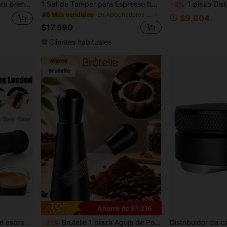
s de 51/54/58 mm, herramientas de barista
1 Set de Tamper para Espresso Italiano 51/53/58mm 4 piezas/8 piezas con Resorte de Presión Constante Ajustable, Base Espiral de Acero Inoxidable 304, Accesorios Completos Adecuados para Negocios, Hogar, Entusiastas del Café, DIY, Fiesta, Oficina, Café de Calidad
1 pieza Distribuidor de polvo de café ajustable y giratorio, herramienta para agitar polvo de café, compactad
-2%
en Apisonadores de café
#6 Más vendidos
$9.604
$17.590
Clientes habituales
Ahorro de $1.216
mm, base de acero inoxidable 304 con doble resorte
Brutelle 1 pieza Aguja de Polvo de Café de Acero Inoxidable Aguja de Polvo de Café Distribuidor de Polvo de Café Portátil Adecuado para Rincón de Café en Casa, Oficina y Viajes
-21%