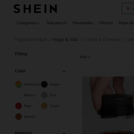
Daz
Use up 
Categorías
Solo para ti
Novedades
Ofertas
Ropa de
Página principal
Hogar & Vida
Cocina & Comedor
Ute
/
/
/
Filtros
Más
Color
Multicolor
Negro
Blanco
Gris
Rojo
Caqui
Marrón
Material