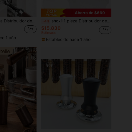
Ahorro de $660
e - Prensador de espresso y herramienta de distribución de polvo, apto para baristas y uso doméstico
shoxil 1 pieza Distribuidor de café, Polverizador de tela de café, Herramienta de distribución de espresso, Prensador de café con mango de madera, Polverizador de tela de 51/53/58mm, Accesorios de café espresso
-4%
$15.830
Estimado
ce 1 año
Establecido hace 1 año