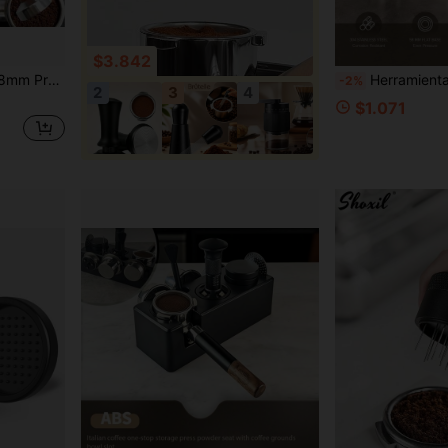
$3.842
cho a mano de alta calidad, Adecuado para máquinas de espresso
Herramienta de compactación de café estilo neutro con mango ergonómico, base de acero inoxidable puro negro de madera sólida 
-2%
2
3
4
$1.071