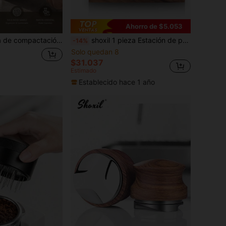
Ahorro de $5.053
resistente, nivelador y distribuidor de polvo de café antideslizante, minimalista moderno, adecuado para oficina, sala de descanso, apartamento, rincón de café, regalo de Navidad
shoxil 1 pieza Estación de prensado de espresso, Estación de prensado de café de madera, Organizador de espresso y soporte para portafiltro, Base de prensado de espresso y soporte para portafiltro, Organizador de estación de café para encimera, Accesorios de espresso
-14%
Solo quedan 8
$31.037
Estimado
Establecido hace 1 año