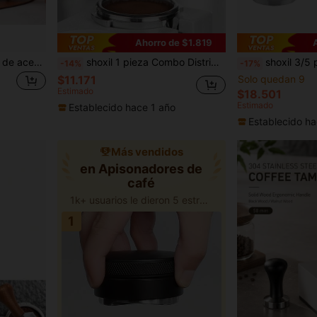
Ahorro de $1.819
1 pieza Prensador de café de acero inoxidable con mango de madera, fácil de limpiar y guardar
shoxil 1 pieza Combo Distribuidor de Café y Prensador Manual - Integrando las funciones de Distribuidor de Café, Nivelador y Prensador Manual de Espresso. Cuenta con un Nivelador de Café de Doble Cabezal compatible con portafiltros Breville de 51mm, 53mm y 58mm, equipado con funcionalidad de profundidad ajustable para una preparación precisa de espresso.
shoxil 3/5 piezas Juego de herramientas para café expreso de 51mm, incluye prensa
-14%
-17%
$11.171
Solo quedan 9
Estimado
$18.501
Estimado
Establecido hace 1 año
Establecido ha
Más vendidos
en Apisonadores de
café
1k+ usuarios le dieron 5 estrellas
1