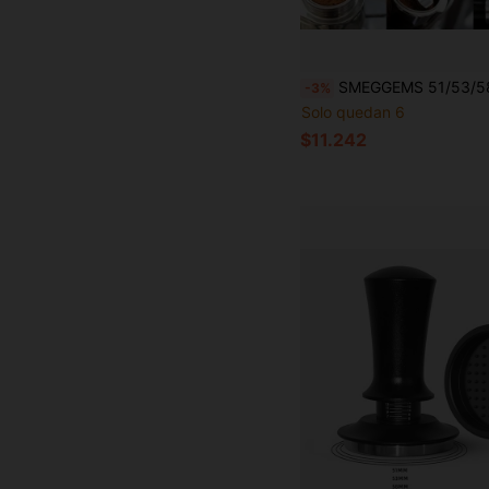
SMEGGEMS 51/53/58mm Prensador de café, Martillo de compactación de polvo de café, Dispositivo de llenado de máquina de café, Prensador de polvo de café de acero inoxidable, He
-3%
Solo quedan 6
$11.242