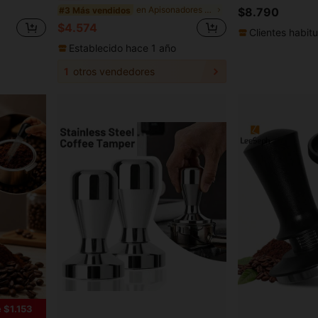
en Apisonadores de café
#3 Más vendidos
$8.790
$4.574
Clientes habitu
Establecido hace 1 año
1
otros vendedores
 $1.153