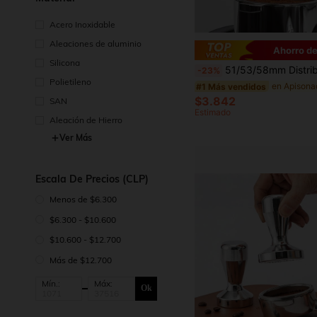
Acero Inoxidable
Aleaciones de aluminio
Ahorro de
Silicona
51/53/58mm Distribuidor de polvo de café y embudo/bandeja de dosificación, herramienta de distribución de café expreso, 51/53/58mm, distribuidor de polvo de café expreso, nivelador de polvo de café expreso, herram
-23%
Polietileno
#1 Más vendidos
$3.842
SAN
Estimado
Aleación de Hierro
Ver Más
Escala De Precios (CLP)
Menos de $6.300
$6.300 - $10.600
$10.600 - $12.700
Más de $12.700
Mín.:
Máx:
Ok