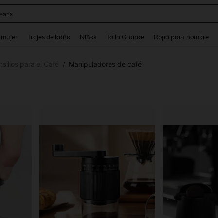
y
and down arrow keys to navigate search Búsqueda reciente and Busca y Encuentr
 mujer
Trajes de baño
Niños
Talla Grande
Ropa para hombre
nsilios para el Café
Manipuladores de café
/