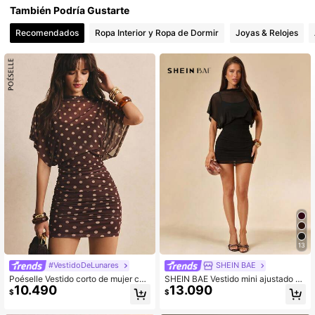
445K Seguidores
4,81
También Podría Gustarte
Recomendados
Ropa Interior y Ropa de Dormir
Joyas & Relojes
13
#VestidoDeLunares
SHEIN BAE
Poéselle Vestido corto de mujer con
SHEIN BAE Vestido mini ajustado de
10.490
13.090
cuello de barco, mangas de murciél
color negro sólido, sexy y transpare
$
$
ago, ajustado y fruncido con lunare
nte con drapeado, sin mangas y cu
s, adecuado para uso diario, fiestas,
ello alto, adecuado para fiestas, có