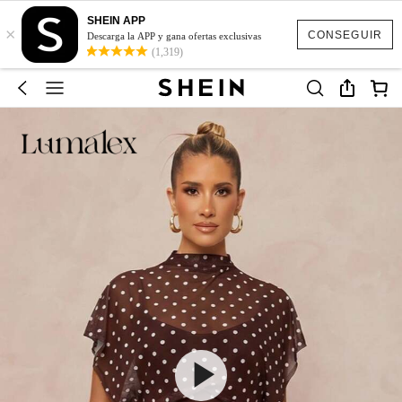
SHEIN APP
×
CONSEGUIR
Descarga la APP y gana ofertas exclusivas
(1,319)