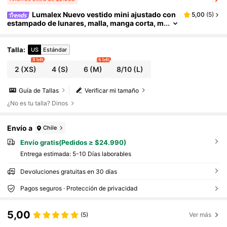
Lumalex Nuevo vestido mini ajustado con
5,00
(
5
)
estampado de lunares, malla, manga corta, m
anga de pétalo y fruncido
Talla
:
US
Estándar
8 left
6 left
2
(XS)
4
(S)
6
(M)
8/10
(L)
Guía de Tallas
Verificar mi tamaño
¿No es tu talla? Dinos
Envío a
Chile
Envío gratis(Pedidos ≥ $24.990)
Entrega estimada:
5-10 Días laborables
Devoluciones gratuitas en 30 días
Pagos seguros · Protección de privacidad
5,00
(5)
Ver más