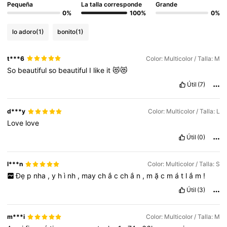
Pequeña
La talla corresponde
Grande
0%
100%
0%
lo adoro
(1)
bonito
(1)
t***6
Color: Multicolor / Talla: M
So
beautiful
so
beautiful
I
like
it
😻😻
Útil
(7)
d***y
Color: Multicolor / Talla: L
Love
love
Útil
(0)
l***n
Color: Multicolor / Talla: S
Đẹ
p
nha
,
y
h
ì
nh
,
may
ch
ắ
c
ch
ắ
n
,
m
ặ
c
m
á
t
l
ắ
m
!
Útil
(3)
m***i
Color: Multicolor / Talla: M