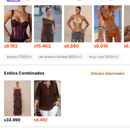
445K Seguidores
4,81
445K Seguidores
4,81
445K Seguidores
4,81
9.192
15.463
6.890
9.016
6
$
$
$
$
$
bonito (7000+)
de buena calidad (6000+)
muy cool (5000+)
lo
445K Seguidores
4,81
Estilos Combinados
Artículos relacionados
445K Seguidores
4,81
445K Seguidores
4,81
445K Seguidores
4,81
33.990
8.492
$
$