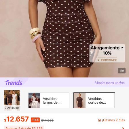
1/9
Vestidos
Vestidos
largos de
cortos de
mujer
mujer
2
Artículos
12.657
-15%
¡Últimos 2 días
$
$14.890
Ahorros Extra de $2.233