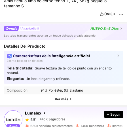
Amei
ficou
ó
timo
no
corpo
tenho
1
,
74
,
66kg
peguei
o
tamanho
S
Útil
(0)
NUEVO
En 5 Días
#AtractivoSutil
Las telas transparentes aportan un toque delicado a cada atuendo.
Detalles Del Producto
Características de la inteligencia artificial
Escrito basado en detalles
Tela tricotada:
Suave textura de tejido de punto con un encanto
natural.
Elegante:
Un look elegante y refinado.
445K Seguidores
4,81
Composición:
94% Poliéster, 6% Elastano
445K Seguidores
4,81
Ver más
Lumalex
Seguir
445K Seguidores
4,81
y***2
pagó
Hace 1 día
630K Vendido recientemente
140K Recompra
Increment