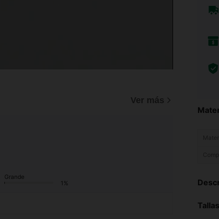
)
Ver más
Mater
Materi
Compo
Grande
Descr
1%
Talla