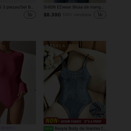
SHEIN BASICS 3 piezas/Set Body de punto sin mangas cuello redondo unicolor ajuste ceñido ropa de verano para mujer
SHEIN EZwear Blusa de manga larga, cuello alto, ajustada y casual en color rosa claro, para primavera/verano
$8.390
100+ vendidos
Resyla Body de tirantes finos casual con estampado efecto denim para mujer
 PETITE
NEW