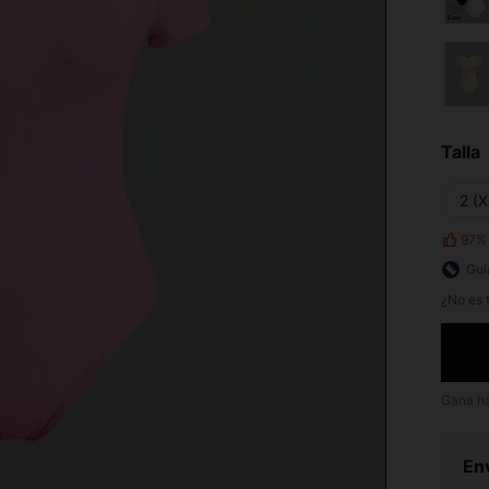
Talla
2 (X
97%
Guí
¿No es t
Gana h
Env