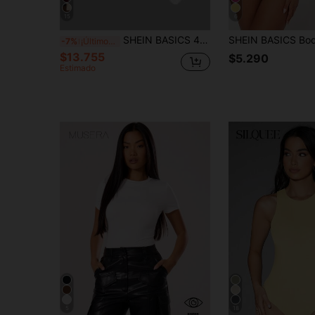
15
6
SHEIN BASICS 4 piezas/Set Body de punto de unicolor con cuello redondo y manga corta, ajuste ceñido, conjunto de verano para mujer para salir, negro, gris, rosa intenso, blanco, sexy
-7%
¡Últimos 3 días
$13.755
$5.290
Estimado
5
18