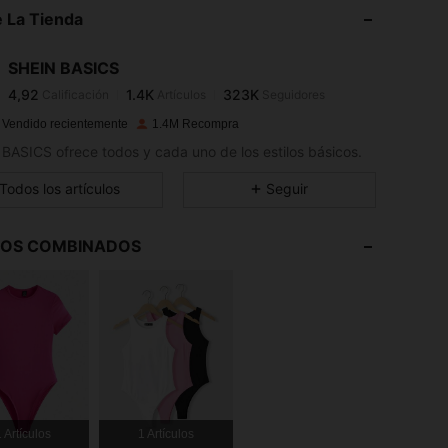
 La Tienda
4,92
1.4K
323K
SHEIN BASICS
4,92
1.4K
323K
Calificación
Artículos
Seguidores
p***6
pagó
Hace 1 día
 Vendido recientemente
1.4M Recompra
4,92
1.4K
323K
BASICS ofrece todos y cada uno de los estilos básicos.
Todos los artículos
Seguir
4,92
1.4K
323K
LOS COMBINADOS
4,92
1.4K
323K
4,92
1.4K
323K
4,92
1.4K
323K
 Artículos
1 Artículos
4,92
1.4K
323K