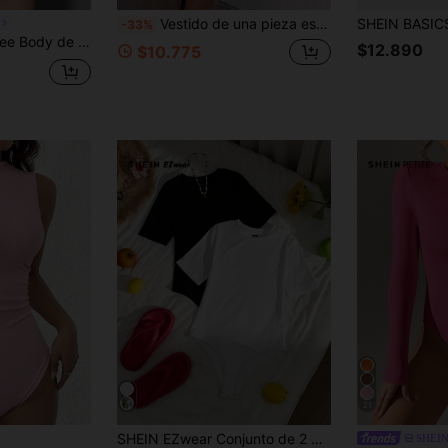
Vestido de una pieza estilo Y2K negro puro con cuello redondo, ajustado y de manga corta, con alta elasticidad para un ajuste ceñido, adecuado para uso casual diario, otoño, cóctel
-33%
ujer de unicolor y cuello redondo informal
$12.890
$10.775
21
SHEIN EZwear Conjunto de 2 piezas de unicolor negro & blanco minimalista casual, body ajustado de talla estándar, adecuado para el verano
SHEIN