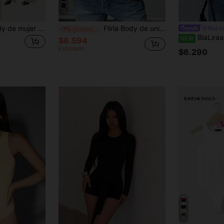
13
SHEIN BASICS Body de mujer de color liso, cuello redondo, manga corta, casual, simple, básico, conjunto de verano para mujer, uso diario, amarillo
Flirla Body de unicolor de ajuste delgado con cuello cuadrado y mangas cortas, versátil para el uso diario
BiaLir
-7%
¡Últimos 3 días
BiaLiraa Mono negro elástico con recortes p
NEW
$6.594
Estimado
$6.290
21