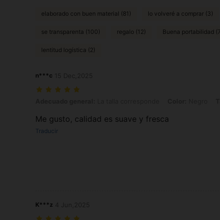
elaborado con buen material (81)
lo volveré a comprar (3)
se transparenta (100)
regalo (12)
Buena portabilidad (
lentitud logística (2)
n***c
15 Dec,2025
Adecuado general: La talla corresponde, Color: Negro, Talla: XS
Adecuado general:
La talla corresponde
Color:
Negro
T
Me gusto, calidad es suave y fresca
Traducir
K***z
4 Jun,2025