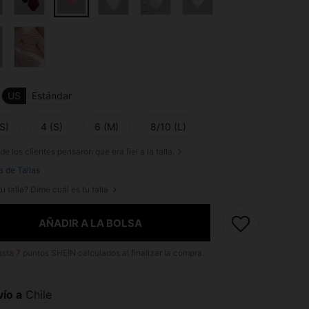
US
Estándar
S)
4 (S)
6 (M)
8/10 (L)
de los clientes pensaron que era fiel a la talla.
a de Tallas
u talla? Dime cuál es tu talla
AÑADIR A LA BOLSA
asta
7
puntos SHEIN calculados al finalizar la compra.
ío a
Chile