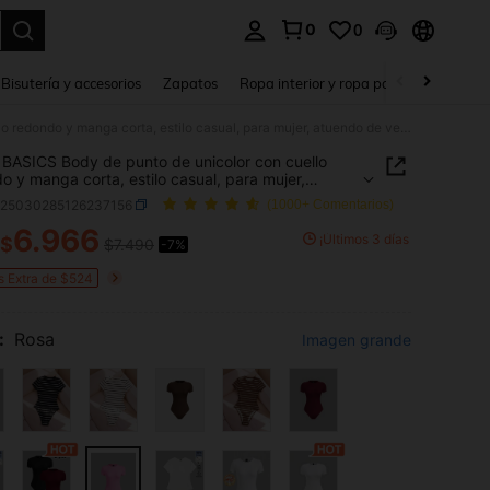
0
0
a. Press Enter to select.
Bisutería y accesorios
Zapatos
Ropa interior y ropa para dormir
Ho
SHEIN BASICS Body de punto de unicolor con cuello redondo y manga corta, estilo casual, para mujer, atuendo de verano para uso diario diurno, rosa
BASICS Body de punto de unicolor con cuello
o y manga corta, estilo casual, para mujer,
o de verano para uso diario diurno, rosa
z25030285126237156
(1000+ Comentarios)
6.966
¡Últimos 3 días
$
$7.490
-7%
ICE AND AVAILABILITY
s Extra de $524
:
Rosa
Imagen grande