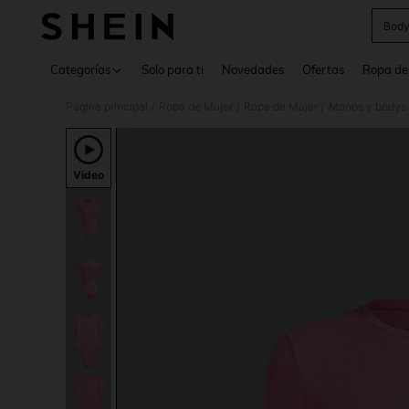
Body
Use up 
Categorías
Solo para ti
Novedades
Ofertas
Ropa de
Página principal
Ropa de Mujer
Ropa de Mujer
Monos y bodys 
/
/
/
Video