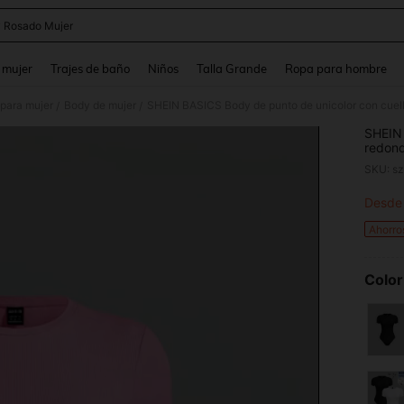
 Rosado Mujer
and down arrow keys to navigate search Búsqueda reciente and Busca y Encuentr
 mujer
Trajes de baño
Niños
Talla Grande
Ropa para hombre
para mujer
Body de mujer
/
/
SHEIN 
redond
atuend
SKU: s
Desde
PR
Ahorro
Color