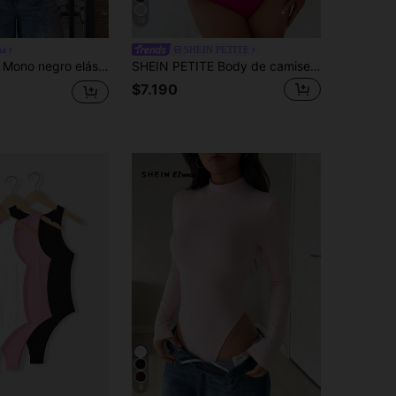
19
aa
SHEIN PETITE
ara mujer, estilo streetwear de verano, atuendo para festivales de música y estilo Gyaru Y2K
SHEIN PETITE Body de camiseta casual rosa de corte slim, para mujeres petite
$7.190
9