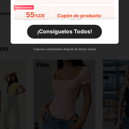
Nuevo usuario
55
señas
%DE
Cupón de producto
DESCUENTO
Límite de $29.798
Por tiempo limitado
Pedidos de +$27.936
¡Consíguelos Todos!
Nuevo usuario
55
%DE
Cupón de producto
ron
Cupones confirmados después de iniciar sesión
DESCUENTO
Límite de $27.936
Por tiempo limitado
Pedidos de +$37.248
Nuevo usuario
57
%DE
Cupón de producto
DESCUENTO
Límite de $32.592
Por tiempo limitado
Pedidos de +$46.560