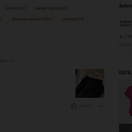
Sobre
sin olor (31)
rapidez logística (3)
7)
de buena calidad (100+)
color liso (13)
1.7M
SHEIN 
alla:
XS
ESTI
Útil (25)
1