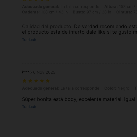
Adecuado general: La talla corresponde, Altura: 158 cm / 62 in, Peso: 
Adecuado general:
La talla corresponde
Altura:
158 cm / 
Caderas:
108 cm / 43 in
Busto:
97 cm / 38 in
Cintura:
78
Calidad del producto
:
De verdad recomiendo esta 
el producto está de infarto dale like si te gustó
Traducir
i***5
6 Nov,2025
Adecuado general: La talla corresponde, Color: Negro, Talla: M
Adecuado general:
La talla corresponde
Color:
Negro
T
Súper bonita está body, excelente material, igual
Traducir