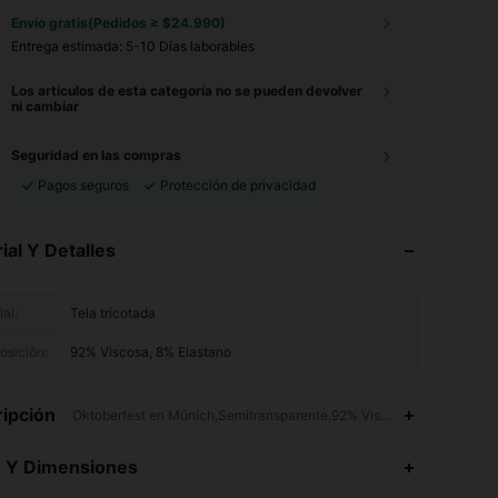
Envío gratis(Pedidos ≥ $24.990)
Entrega estimada:
5-10 Días laborables
Los artículos de esta categoría no se pueden devolver
ni cambiar
Seguridad en las compras
Pagos seguros
Protección de privacidad
ial Y Detalles
al:
Tela tricotada
sición:
92% Viscosa, 8% Elastano
ipción
Oktoberfest en Múnich,Semitransparente,92% Viscosa,8% Elastano
4,92
1.4K
323K
s Y Dimensiones