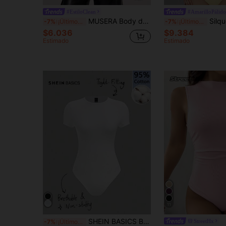
#EstiloClean
#AmarilloPálido
MUSERA Body de manga corta y cuello redondo, ajustado, casual, cápsula de armario básico para uso diario, oficina, trabajo, vuelta al colegio, blanco, elegante, para San Valentín, primavera, verano, vacaciones
Silquee Body de m
-7%
¡Últimos 3 días
-7%
¡Últimos 3 días
$6.036
$9.384
Estimado
Estimado
11
SHEIN BASICS Body de mujer de punto blanco 95% algodón con cuello redondo y manga corta, conjunto de verano para mujer
StreetHx
-7%
¡Últimos 3 días