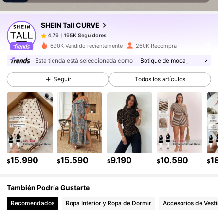
SHEIN Tall CURVE
195K Seguidores
4,79
d***3
pagó
Hace 1 día
690K Vendido recientemente
260K Recompra
195K Seguidores
4,79
Esta tienda está seleccionada como
「Botique de moda」
Seguir
Todos los artículos
195K Seguidores
4,79
195K Seguidores
4,79
195K Seguidores
4,79
15.990
15.590
9.190
10.590
1
$
$
$
$
$
También Podría Gustarte
195K Seguidores
4,79
Recomendados
Ropa Interior y Ropa de Dormir
Accesorios de Vesti