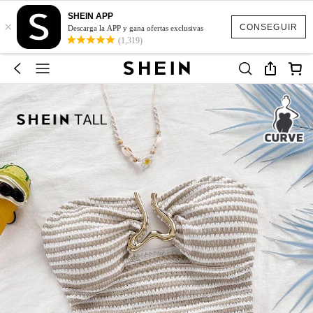
SHEIN APP
×
CONSEGUIR
Descarga la APP y gana ofertas exclusivas
(1,319)