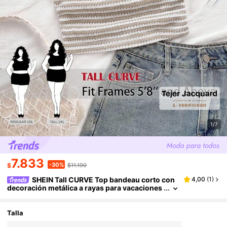
1/7
7.833
-30%
$
$11.190
SHEIN Tall CURVE Top bandeau corto con
4,00
(
1
)
decoración metálica a rayas para vacaciones
de verano en tallas grandes
Talla