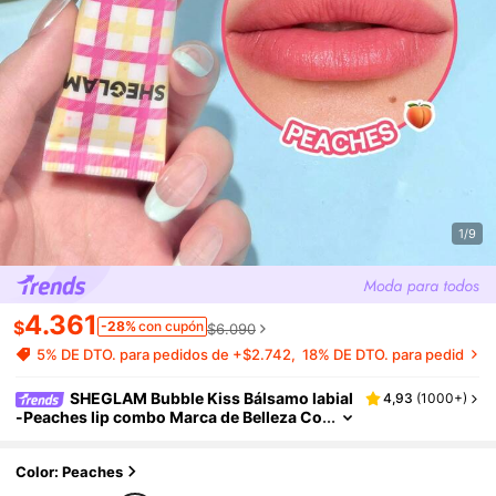
1/9
4.361
$
-28%
con cupón
$6.090
5% DE DTO. para pedidos de +$2.742
18% DE DTO. para pedidos 
SHEGLAM Bubble Kiss Bálsamo labial
4,93
(
1000+
)
-Peaches lip combo Marca de Belleza Co
smética Maquillaje para Mujeres y Niñas
Color: Peaches