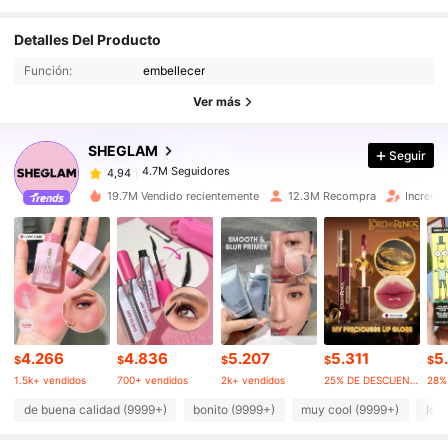
4.7M Seguidores
4,94
Detalles Del Producto
Función:
embellecer
4.7M Seguidores
4,94
Ver más
SHEGLAM
Seguir
4.7M Seguidores
4,94
a***l
pagó
Hace 14 horas
19.7M Vendido recientemente
12.3M Recompra
Increme
4.7M Seguidores
4,94
4.7M Seguidores
4,94
4.7M Seguidores
4,94
4.266
4.836
5.207
5.311
5
$
$
$
$
$
1.5k+ vendidos
700+ vendidos
2k+ vendidos
25% DE DESCUENTO
4.7M Seguidores
4,94
de buena calidad (9999+)
bonito (9999+)
muy cool (9999+)
lo 