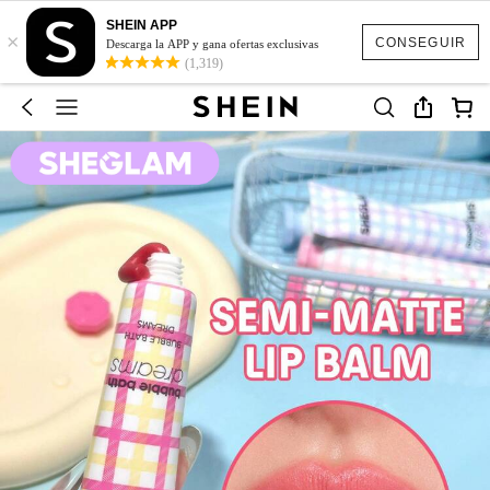
SHEIN APP
×
CONSEGUIR
Descarga la APP y gana ofertas exclusivas
(1,319)