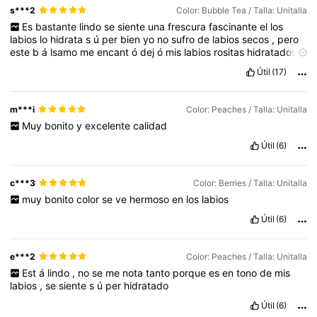
s***2
Color: Bubble Tea / Talla: Unitalla
Es
bastante
lindo
se
siente
una
frescura
fascinante
el
los
labios
lo
hidrata
s
ú
per
bien
yo
no
sufro
de
labios
secos
,
pero
este
b
á
lsamo
me
encant
ó
dej
ó
mis
labios
rositas
hidratados
con
lindo
color
bellooo
id
é
ntico
a
la
foto
😍😍😍😍😍😍😌😍😍
Útil
(17)
😌😍😌😍😍😌😍😍😍😍😌😍😍😌😍😌😍😍😌😍
m***i
Color: Peaches / Talla: Unitalla
Muy
bonito
y
excelente
calidad
Útil
(6)
c***3
Color: Berries / Talla: Unitalla
muy
bonito
color
se
ve
hermoso
en
los
labios
Útil
(6)
e***2
Color: Peaches / Talla: Unitalla
Est
á
lindo
,
no
se
me
nota
tanto
porque
es
en
tono
de
mis
labios
,
se
siente
s
ú
per
hidratado
Útil
(6)