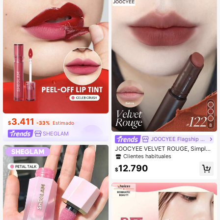
ta dulce
3.411
$
-33%
Estimado
8
SHEGLAM
JOOCYEE Flagship Store
JOOCYEE VELVET ROUGE, Simple
y práctico multifuncional, adecuado
Clientes habituales
como regalo para la novia
12.790
$