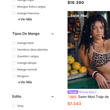
$16.390
Mangas Extra Largas
manga francesa
Ver Más
Tipos De Manga
manga farol
Hombros descubiertos
Guantes Largos
manga obispo
Manga normal
Ninguno
Ver Más
Swim Mod
Estilo
Swim Mod Traje de baño de 2 piezas talla grande, conjunto de bikini elegante y sexy con tirantes finos en contraste rosa, combinado con un lindo estampado de leopardo, adecuado para vacaciones en l
-30%
$7.343
Sexy