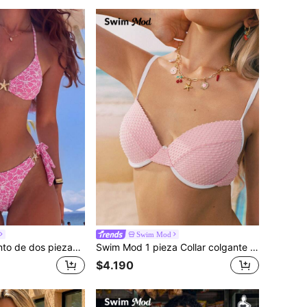
Swim Mod
Swim Mod Conjunto de dos piezas de mujer con estampado multicolor texturizado, top de cuello de halter y pantalones con cintura anudada, conjunto de bikini casual y elegante para playa, fiesta de San Valentín, bikini
Swim Mod 1 pieza Collar colgante con dijes de dopamina, cereza, corazón, estrella de mar, perla falsa y abeja, accesorio de joyería de mujer para fiestas y uso diario, adorno de moda, regalo de San Valentín
$4.190