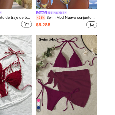
11
Swim Mod
Swim Mod Conjunto de traje de baño para mujer con tirantes finos & diseño de malla calada, decorado con cuentas de ámbar. Nueva llegada de moda & sexy para primavera y verano. Ideal para vacaciones en la playa, fiestas en la piscina, citas y viajes. Estética minimalista & de alta gama, tela texturizada, juvenil & ajustada.
Swim Mod Nuevo conjunto de bikini reversible de dos piezas con estampado floral y a cuadros, con cordón, tanga de corte sexy, parte superior con acolchado push-up y detalles contrastantes en amarillo, para playa, piscina, fiestas de cumpleaños. Conjunto de bikini a cuadros y floral para el verano, traje de baño floral, bikini amarillo, bikini estampado
-21%
$5.285
13