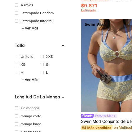
A rayas
$9.871
Estimado
Estampado Random
Estampado Integral
Ver Más
Talla
Unitalla
XXS
XS
S
M
L
Ver Más
Longitud De La Manga
sin mangas
manga corta
Swim Mod
manga larga
#4 Más vendidos
Manga capa