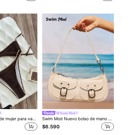
Swim Mod
Swim Mod Bikini de mujer para vacaciones de verano en la playa, con bloques de color y textura dentada de tela
Swim Mod Nuevo bolso de mano de moda con decoración de bolsillo doble, adecuado para fiestas, salidas, vacaciones, compras y uso diario, puede almacenar monedas, teléfonos, también adecuado como bolso de trabajo para oficinistas, estudiantes universitarios y trabajadores de oficina, elegante bolso de señora
$6.590