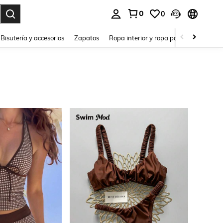
0
0
a. Press Enter to select.
Bisutería y accesorios
Zapatos
Ropa interior y ropa para dormir
Ho