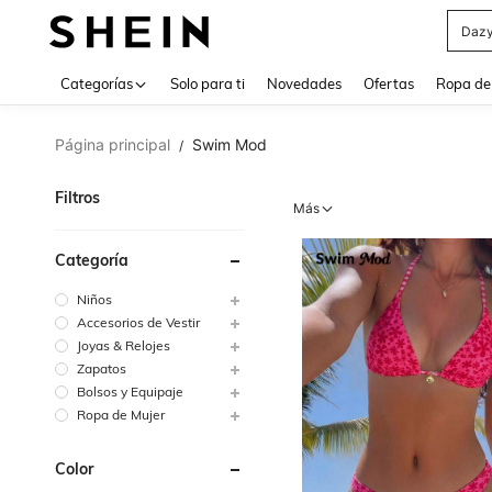
Sheg
Use up 
Categorías
Solo para ti
Novedades
Ofertas
Ropa de
Página principal
Swim Mod
/
Filtros
Más
Categoría
Niños
Accesorios de Vestir
Joyas & Relojes
Zapatos
Bolsos y Equipaje
Ropa de Mujer
Color