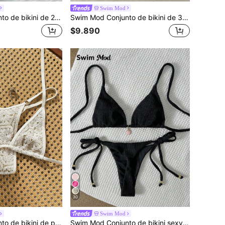
Swim Mod
Swim Mod Conjunto de bikini de 2 piezas para mujer de verano con tela jacquard de unicolor, volantes en el borde y tirantes ajustables
Swim Mod Conjunto de bikini de 3 piezas de unicolor para mujer para playa de verano: Top triangular, Bottom con lazos laterales, falda
$9.890
30
Swim Mod
Swim Mod Conjunto de bikini de punto de unicolor para vacaciones en la playa
Swim Mod Conjunto de bikini sexy con decoración metálica y tela de jacquard para mujer, para el verano