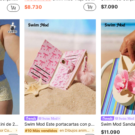
$7.090
$8.730
Swim Mod
Swim Mod
Swim Mod Conjunto de bikini de 2 piezas talla grande primavera/verano 2026, combinación de tela con estampado floral aleatorio amarillo & jacquard a cuadros de doble tono, top de cuello grande con detalle de anillo blanco, braguita de cintura alta y pierna recta, traje de baño para vacaciones en la playa para mujer
Swim Mod Este portacartas con patrón de corazón de lazo rosa y un colgante de pompón esponjoso es elegante, ligero y portátil. Puede contener efectivo, identificación, tarjetas de crédito y monedas, convirtiéndolo en una opción de regalo ideal para cumpleaños, aniversarios, Navidad, San Valentín y otras festividades para amantes, damas, niñas, adolescentes, estudiantes universitarios y estudiantes. También es adecuado para dormitorios escolares y la temporada de regreso a clases.
en Multicolor Conjuntos De Bikini De Tallas Grande
en Dibujos animados Titulares de tarjetas
#10 Más vendidos
$11.090