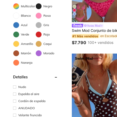
Multicolor
Negro
Blanco
Rosa
30
Azul
Gris
Swim Mod
Verde
Rojo
#1 Más vendidos
$7.790
100+ vendidos
Amarillo
Caqui
Marrón
Morado
Naranja
Detalles
Nudo
Espalda al aire
Cordón de espalda
ANUDADO
Volante fruncido