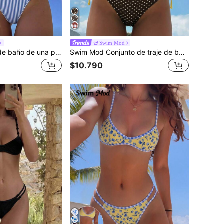
Swim Mod
Swim Mod Traje de baño de una pieza sexy con espalda hueca, tirantes finos y estampado de patrones azul y blanco para mujeres, verano y vacaciones en la playa 2026
Swim Mod Conjunto de traje de baño de 2 piezas para mujer con estampado de lunares, con parte superior de cuello halter y espalda con lazos, para verano y playa
$10.790