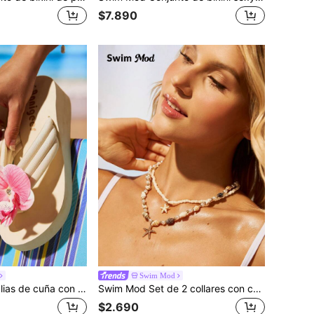
$7.890
Swim Mod
Swim Mod Sandalias de cuña con suela gruesa de moda y estilo casual para mujer, chanclas de playa de verano con decoración floral, sandalias planas ligeras y cómodas de EVA de alta gama con suela antideslizante, esencial para viajes
Swim Mod Set de 2 collares con colgante hecho a mano de concha marina natural y estrella de mar dorada, collares de estilo bohemio con cadena de cuentas, adecuado para damas en fiesta de playa y uso diario. El patrón y el tamaño de las conchas marinas naturales se distribuyen al azar.
$2.690