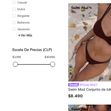
Casual
Dulce
Elegante
Bohemio
Vacación
Ver Más
Escala De Precios (CLP)
$
1090
$
40490
4
Swim Mod
$8.490