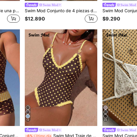
Swim Mod
Swim Mod
Swim Mod Traje de baño de una pieza para mujer, Primavera/Verano 2026, Conservador, Efecto estilizante con calado, Traje de baño de alta gama para vacaciones y spa
Swim Mod Conjunto de 4 piezas de traje de baño elegante para mujer con estampado de palmeras de coco y color liso, cuello halter y tirantes para hombros, para vacaciones de playa en primavera/verano
$12.890
$9.290
13
25
Swim Mod
Swim Mod
stampado tropical de lunares y cuadros, lindo, adecuado para playa y natación, lunares marrón y amarillo
Swim Mod Traje de baño de una pieza con cuello halter de encaje rosa de tela especial para niñas
-6%
Último día