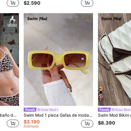
$2.590
6
Swim Mod
Swim Mod
a playa, fiestas en la piscina, San Valentín, citas y otras ocasiones
Swim Mod 1 pieza Gafas de moda unisex cuadradas pequeñas de color de gelatina de dopamina minimalista clásico, adecuadas para el estilo callejero, la playa, los festivales de música
$3.190
$8.390
Estimado