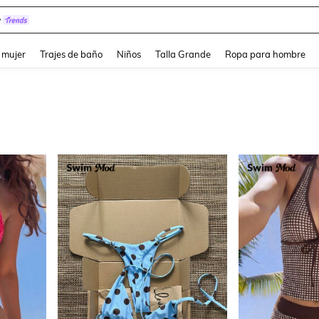
lam
and down arrow keys to navigate search Búsqueda reciente and Busca y Encuentr
 mujer
Trajes de baño
Niños
Talla Grande
Ropa para hombre