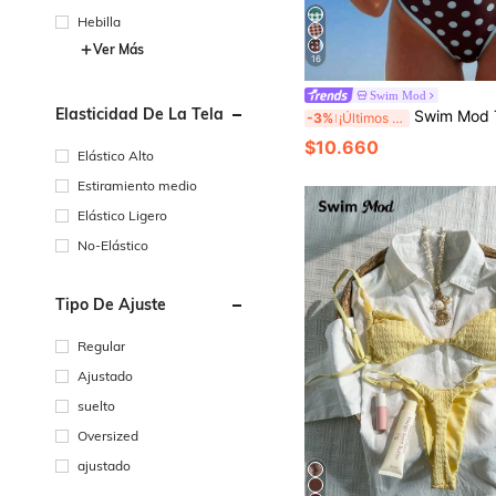
Hebilla
Ver Más
16
Swim Mod
Elasticidad De La Tela
Swim Mod Traje de baño de una pieza a cuadros para mujer con tirantes de espaguet
-3%
¡Últimos 2 días
$10.660
Elástico Alto
Estiramiento medio
Elástico Ligero
No-Elástico
Tipo De Ajuste
Regular
Ajustado
suelto
Oversized
ajustado