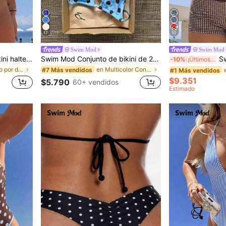
17
10
Swim Mod
Swim Mod
Swim Mod Conjunto de bikini halter reversible con estampado floral rosa dulce para mujer
Swim Mod Conjunto de bikini de 2 piezas con estampado de lunares y parte superior de atar al cuello para mujer, traje de baño de 2 piezas, bikini de lunares en color azul claro
Swim Mod Conjunto de 2 piezas de traje de baño tankini para mujer, estilo sex
-10%
¡Últimos 2 días
en Escotado por detrás Conjuntos de bikini para mu
en Multicolor Conjuntos de bikini para mujer
#7 Más vendidos
#1 Más vendidos
$9.351
$5.790
60+ vendidos
Estimado