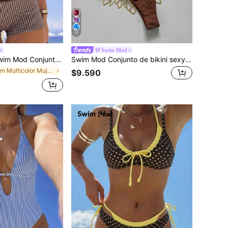
17
Swim Mod
y europeo y americano, festival de música, fiesta, vanguardista, atrevido, para exterior, verano, playa, minimalista, casual, vacaciones, básico, versátil, estampado de leopardo con ribete en contraste, colocación digital, top de bikini halter con braguita hipster ajustada, efecto adelgazante, para primavera, otoño, vuelta al cole, festival de la cerveza, vacaciones, promoción de primavera, atuendo de playa, fiesta, traje de baño, Día de San Valentín, Año Nuevo, carnaval, Día de la Madre, Día Internacional de la Mujer, salida familiar, Brasil, festival de junio, graduación
Swim Mod Conjunto de bikini sexy de corte alto con tirantes gruesos y fruncido de unicolor para mujer primavera/verano
en Multicolor Mujeres Tankinis
$9.590