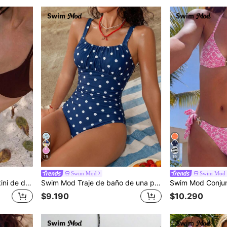
19
19
Swim Mod
Swim Mod
Swim Mod Conjunto de bikini de doble tirante de unicolor para mujer, primavera/verano
Swim Mod Traje de baño de una pieza con estampado de lunares para mujer, ideal para vacaciones y playa
$9.190
$10.290