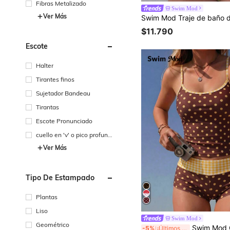
Fibras Metalizado
Swim Mod
Ver Más
$11.790
Escote
Halter
Tirantes finos
Sujetador Bandeau
Tirantas
Escote Pronunciado
cuello en 'v' o pico profund
o
Ver Más
Tipo De Estampado
Plantas
Liso
Swim Mod
Geométrico
Swim Mod Conjunto de traje de baño tankini de 2 piezas para mujer, nuevo de verano, para playa, vacaciones, fiesta en la piscina, con top camisola y Bottom, e
-5%
¡Últimos 2 días