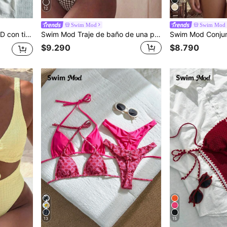
12
Swim Mod
Swim Mod
Bikini de mujer Swim Mod-D con tirantes de espagueti, de tela jacquard, rojo con cuentas, para primavera/verano
Swim Mod Traje de baño de una pieza para mujer nuevo con estampado de cuadros marrón, diseño de anillo en el pecho, traje de baño elegante y minimalista, adecuado para vacaciones en la playa, fotogénico, traje de baño para vacaciones de primavera/verano, diseño de tirantes cruzados en la espalda, único y distintivo, diseño sexy sin espalda de una pieza
$9.290
$8.790
13
15