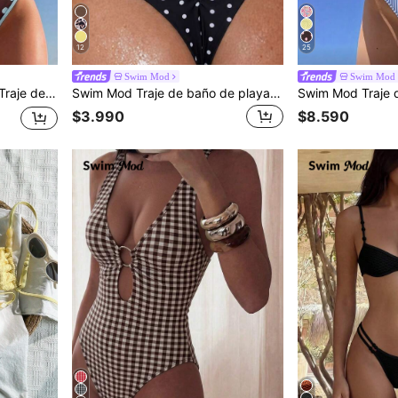
12
25
Swim Mod
Swim Mod
i, adecuado para vacaciones en la playa, primavera/verano
Swim Mod Traje de baño de playa de verano sexy y ajustado básico para mujer, unicolor con volantes, para celebración de Halloween en tienda
$3.990
$8.590