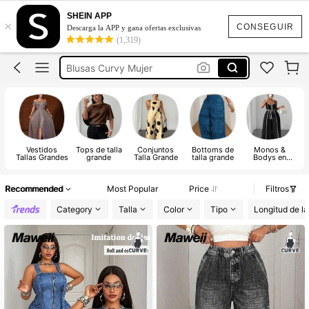
Conjuntos Curvy Para Mujer
SHEIN APP
×
Vestidos Curvy
CONSEGUIR
Descarga la APP y gana ofertas exclusivas
(1,319)
Blusas Curvy Mujer
Vestidos Elegantes Para Fiesta Curvy
Trajes De Baño Mujer Curvy
Conjuntos Curvy Para Mujer
Vestidos Curvy
Vestidos
Tops de talla
Conjuntos
Bottoms de
Monos &
Tallas Grandes
grande
Talla Grande
talla grande
Bodys en
Tallas Grandes
Ta
Recommended
Most Popular
Price
Filtros
Category
Talla
Color
Tipo
Longitud de l