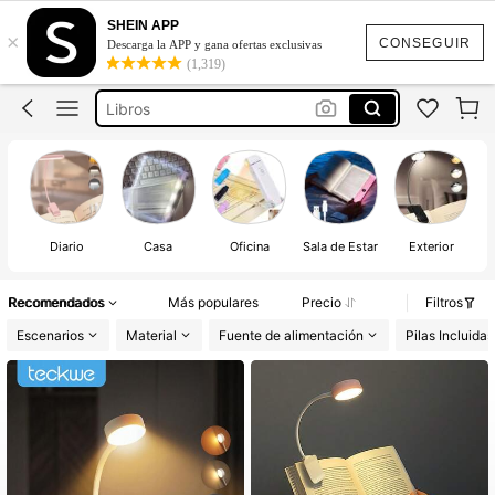
Lámpara Para Libro
SHEIN APP
×
Lámpara Para Leer
CONSEGUIR
Descarga la APP y gana ofertas exclusivas
(1,319)
Libros
Luz Para Leer
Lectura
Lámpara Para Libro
Lámpara Para Leer
Diario
Casa
Oficina
Sala de Estar
Exterior
Recomendados
Más populares
Precio
Filtros
Escenarios
Material
Fuente de alimentación
Pilas Incluidas