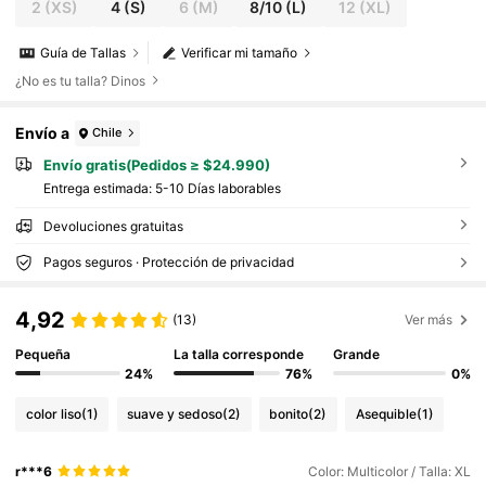
2
(XS)
4
(S)
6
(M)
8/10
(L)
12
(XL)
Guía de Tallas
Verificar mi tamaño
¿No es tu talla? Dinos
Envío a
Chile
Envío gratis(Pedidos ≥ $24.990)
Entrega estimada:
5-10 Días laborables
Devoluciones gratuitas
Pagos seguros · Protección de privacidad
4,92
(13)
Ver más
Pequeña
La talla corresponde
Grande
24%
76%
0%
color liso
(1)
suave y sedoso
(2)
bonito
(2)
Asequible
(1)
r***6
Color: Multicolor / Talla: XL