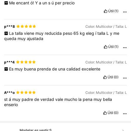
Me
encant
ó!
Y
a
un
s
ú
per
precio
Útil
(1)
p***8
Color: Multicolor / Talla: L
La
talla
viene
muy
reducida
peso
65
kg
eleg
í
talla
L
y
me
queda
muy
ajustada
Útil
(1)
p***4
Color: Multicolor / Talla: L
Es
muy
buena
prenda
de
una
calidad
excelente
Útil
(0)
A***o
Color: Multicolor / Talla: L
st
á
muy
padre
de
verdad
vale
mucho
la
pena
muy
bella
enserio
Útil
(0)
Modelar es vestir:
S