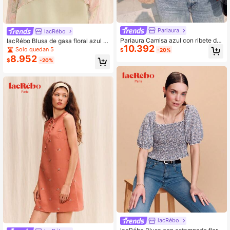
Pariaura
lacRébo
Pariaura Camisa azul con ribete de
lacRébo Blusa de gasa floral azul tr
10.392
volantes de lunares negros, blusa d
ansparente con lazo delantero, top
Solo quedan 5
$
-20%
e lunares que estiliza para mujer, el
fluido y transparente, top de verano
8.952
$
-20%
egante para vacaciones de verano
lindo
lacRébo