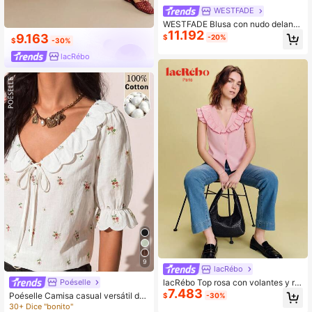
WESTFADE
WESTFADE Blusa con nudo delante
11.192
ro, bordado floral y mangas abullon
9.163
$
-20%
$
-30%
adas, estilo campestre para mujer, v
erano
lacRébo
9
lacRébo
Poéselle
lacRébo Top rosa con volantes y rib
7.483
ete fucsia, estilo elegante de prima
Poéselle Camisa casual versátil de
$
-30%
vera y verano con estilo francés y p
uso diario para mujer con estampad
30+ Dice "bonito"
arisino, top ideal para salir