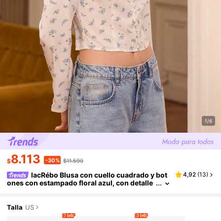
1/6
8.113
-30%
$
$11.590
lacRébo Blusa con cuello cuadrado y bot
4,92
(
13
)
ones con estampado floral azul, con detalle
de volantes, estilo vintage francés, blusa de
cuello cuadrado con estampado floral diminuto
para primavera
Talla
US
7 left
3 left