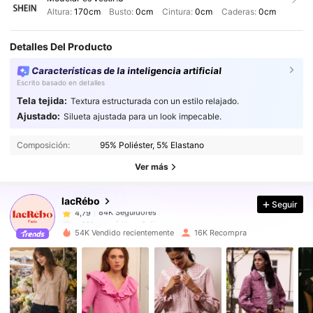
Altura:
170cm
Busto:
0cm
Cintura:
0cm
Caderas:
0cm
Detalles Del Producto
Características de la inteligencia artificial
Escrito basado en detalles
Tela tejida:
Textura estructurada con un estilo relajado.
Ajustado:
Silueta ajustada para un look impecable.
84K Seguidores
4,79
Composición:
95% Poliéster, 5% Elastano
84K Seguidores
4,79
Ver más
lacRébo
Seguir
84K Seguidores
4,79
m***n
pagó
Hace 1 día
54K Vendido recientemente
16K Recompra
84K Seguidores
4,79
84K Seguidores
4,79