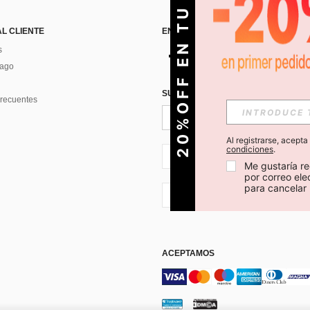
O
2
0
%
O
F
F
E
N
T
U
P
R
I
M
E
R
P
E
D
I
D
AL CLIENTE
ENCUÉNTRANOS EN
s
Pago
SUSCRÍBETE PARA RECIBIR OFERTA
recuentes
Al registrarse, acept
condiciones
.
CL + 56
Me gustaría re
por correo el
para cancelar 
CL + 56
ACEPTAMOS