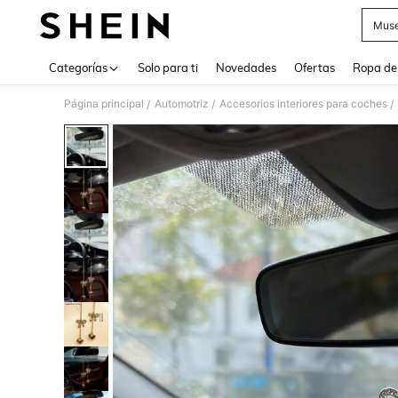
Muse
Use up 
Categorías
Solo para ti
Novedades
Ofertas
Ropa de
Página principal
Automotriz
Accesorios interiores para coches
/
/
/