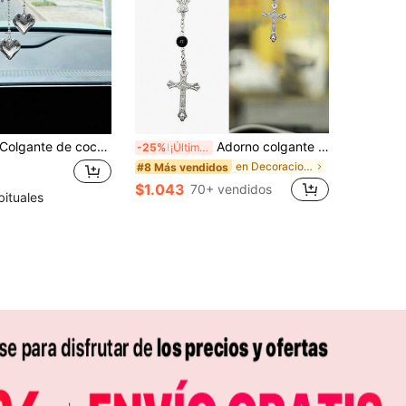
olgante de coche con forma de corazón plateado, decoración de lazo colgante para el espejo retrovisor del coche
Adorno colgante para espejo retrovisor con rosa negra y cruz - Exquisita decoración con cuentas para el interior del coche - Colgante de oración y viaje unisex - Regalo perfecto para él/ella
-25%
¡Últimos 3 días
en Decoraciones colgantes para el coche
#8 Más vendidos
$1.043
70+ vendidos
bituales