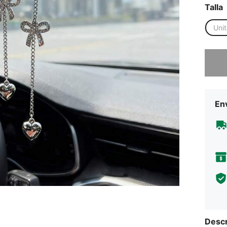
Talla
Unit
Lo sent
Env
Descr