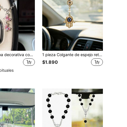
1 pieza Cadena decorativa con mariposa, Decoración para volante de coche, Colgante de cadena para decoración interior del coche, Para mujeres
1 pieza Colgante de espejo retrovisor de coche con ojo de diablo con diamantes, decoración interior de coche
$1.890
bituales