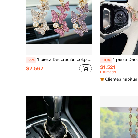
1 pieza Decoración colgante de coche con cadena de perlas y mariposa de strass, adecuada para todos los modelos de coche, adorno colgante de espejo retrovisor de coche de aleación con strass brillante, decoración interior que se puede usar como regalo
1 pieza Decoración de volante de coche con flor y mariposa, colgante de ca
-8%
-10%
$1.521
$2.567
Estimado
Clientes habitua