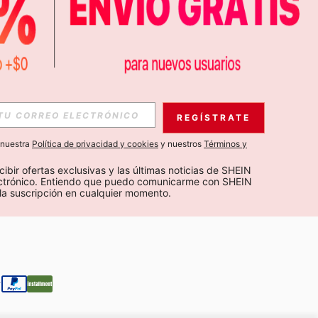
APP
S EXCLUSIVAS, PROMOCIONES Y NOTICIAS DE SHEIN
REGÍSTRATE
Suscribir
a nuestra
Política de privacidad y cookies
y nuestros
Términos y
Suscribirte
cibir ofertas exclusivas y las últimas noticias de SHEIN 
ectrónico. Entiendo que puedo comunicarme con SHEIN 
la suscripción en cualquier momento.
Suscribir