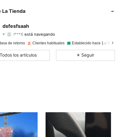
 La Tienda
4,86
61
101
dsfesfsaah
l***6
está navegando
4,86
61
101
Calificación
Artículos
Seguidores
tasa de retorno
Clientes habituales
Establecido hace 1 año
29K Vendid
4,86
61
101
Todos los artículos
Seguir
4,86
61
101
4,86
61
101
4,86
61
101
4,86
61
101