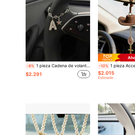
Aho
1 pieza Cadena de volante de coche con lentejuelas, strass, letra y estrella, cuentas de cristal plateadas, decoración interior de coche personalizada con letra, accesorio de coche estilo lindo para mujer, universal para uso diario y regalo
1 pieza Accesorio para coche, Decoración interior, Adorno colgante para coche; Colgante de cruz con sombrero de vaquero, Estilo clásico p
-8%
-12%
$2.015
$2.291
Estimado