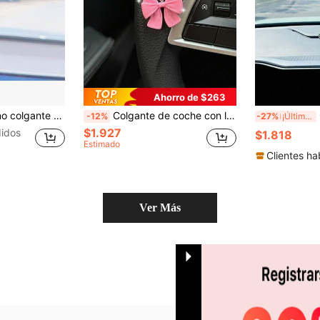
Ahorro de $263
 falsa, decoración de espejo retro de coche de metal
Colgante de coche con lazo, cadena decorativa de cristal, dije de lazo de resina de colores, decoración interior de molinillo de viento lindo
C
-12%
-27%
¡Últimos 3 días
$1.927
idos
$1.818
Estimado
Clientes ha
Ver Más