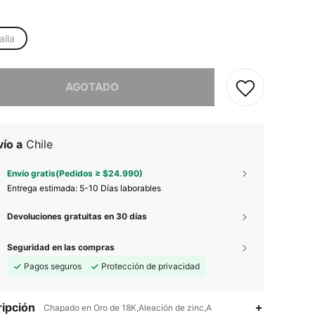
alla
imos, este producto está agotado.
AGOTADO
ío a
Chile
Envío gratis(Pedidos ≥ $24.990)
Entrega estimada:
5-10 Días laborables
Devoluciones gratuitas en 30 días
Seguridad en las compras
Pagos seguros
Protección de privacidad
ipción
Chapado en Oro de 18K,Aleación de zinc,A
4,86
61
101