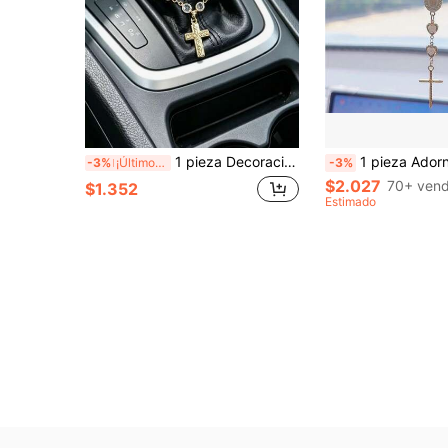
1 pieza Decoración de volante de coche con cadena de cristal en forma de cruz de aleación, decoración de palanca de cambios, accesorio decorativo colgante para coche
1 pieza Adorno colgante en forma de corazón con cruz y perla
-3%
¡Últimos 3 días
-3%
$2.027
70+ vend
$1.352
Estimado