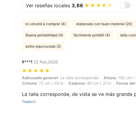
Ver reseñas locales
3,66
lo volveré a comprar (4)
elaborado con buen material (20)
Buena portabilidad (4)
fácilmente portátil (4)
talla com
estilo equivocado (2)
5***1
22 Feb,2026
Adecuado general: La talla corresponde, Altura: 155 cm / 61 in, Peso:
Adecuado general:
La talla corresponde
Altura:
155 cm / 
Cintura:
73 cm / 29 in
Caderas:
80 cm / 31 in
Forma del
La talla corresponde, de vista se ve más grande p
Traducir