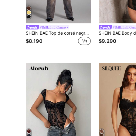
#BrillaEnElCentro
#BrillaEnElCent
SHEIN BAE Top de corsé negro con tirantes finos, parches de encaje y diseño sexy - Body de Año Nuevo, Outfit de Año Nuevo para Mujeres, Tops de corsé para Mujeres
$8.190
$9.290