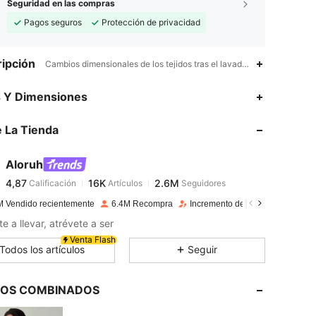
Seguridad en las compras
Pagos seguros
Protección de privacidad
ipción
Cambios dimensionales de los tejidos tras el lavado doméstico,Sí,Fo
4,87
16K
2.6M
s Y Dimensiones
 La Tienda
4,87
16K
2.6M
Aloruh
4,87
16K
2.6M
Calificación
Artículos
Seguidores
j***9
pagó
Hace 1 día
M Vendido recientemente
6.4M Recompra
Incremento de seguidores de 1
4,87
16K
2.6M
e a llevar, atrévete a ser
Venta Flash
Todos los artículos
Seguir
4,87
16K
2.6M
LOS COMBINADOS
4,87
16K
2.6M