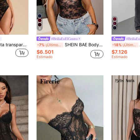
8
#BrillaEnElCentro
#BrillaE
SHEIN BAE Camiseta transparente sexy con parches de encaje negro para mujer, de verano
SHEIN BAE Body de encaje negro con tirantes finos y escote pronunciado, para el Día de San Valentín
A
-7%
¡Últimos 3 días
-18%
¡Últimos 3 días
$6.501
$7.126
Estimado
Estimado