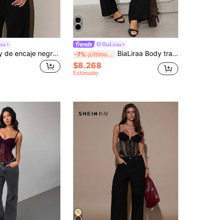
ura
BiaLiraa
Bris Aura Body de encaje negro transparente ajustado sexy con tirantes finos para verano
BiaLiraa Body transparente de mujer con parches de malla y diseño sexy
-7%
¡Últimos 3 días
$8.268
Estimado