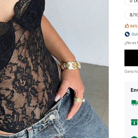
0 (
8/10
94%
Guí
¿No es t
Gana h
Env