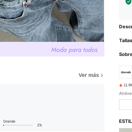
Descr
Talla
Sobre
Ver más
11.9
Atrévet
ESTI
Grande
2%