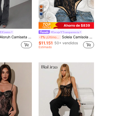
29
Ahorro de $839
nElCentro
#EncajeYTransparencia
loruh Camiseta tipo corsé de mujer con encaje y parches, elegante y sexy - Corsé superior elegante de Macao
Soleia Camisola sexy con estampado de leopardo, ribete de encaje y aros, con panel frontal, ajustada de una pieza, se puede usar como ropa interior o exterior, adecuada para vacaciones, citas, Día de San Valentín, té de la tarde, fiesta nocturna
-7%
¡Últimos 3 días
$11.151
50+ vendidos
Estimado