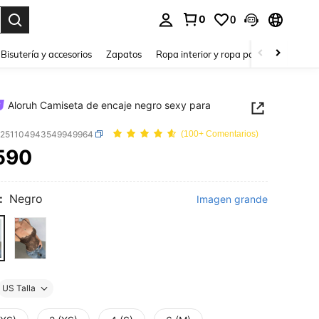
0
0
a. Press Enter to select.
Bisutería y accesorios
Zapatos
Ropa interior y ropa para dormir
Ho
Aloruh Camiseta de encaje negro sexy para
z251104943549949964
(100+ Comentarios)
590
ICE AND AVAILABILITY
:
Negro
Imagen grande
US Talla