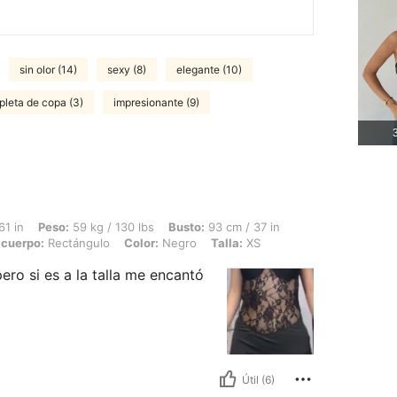
sin olor (14)
sexy (8)
elegante (10)
pleta de copa (3)
impresionante (9)
3
 59 kg / 130 lbs, Busto: 93 cm / 37 in, Cintura: 73 cm / 29 in, Caderas: 80 cm / 3
61 in
Peso:
59 kg / 130 lbs
Busto:
93 cm / 37 in
 cuerpo:
Rectángulo
Color:
Negro
Talla:
XS
ero si es a la talla me encantó
Útil (6)