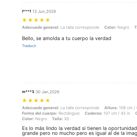
l***1
13 Jun,2026
Adecuado general: La talla corresponde, Color: Negro, Talla: L
Adecuado general:
La talla corresponde
Color:
Negro
T
Bello, se amolda a tu cuerpo la verdad
Traducir
m***3
30 Jan,2026
Adecuado general: La talla corresponde, Altura: 158 cm / 62 in, Peso:
Adecuado general:
La talla corresponde
Altura:
158 cm / 
Forma del cuerpo:
Rectángulo
Caderas:
107 cm / 42 in
Color:
Negro
Talla:
XS
Es lo más lindo la verdad si tienen la oportunida
grande pero no mucho pero es igual al de la ima