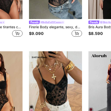
ro
#BrillaEnElCentro
Bris A
SHEIN BAE Body de tirantes con encaje en contraste
Firerie Body elegante, sexy, delicado, romántico, digno y minimalista para uso diario, San Valentín, citas, fiestas, bodas con encaje y parches sin tirantes
$9.090
$8.590