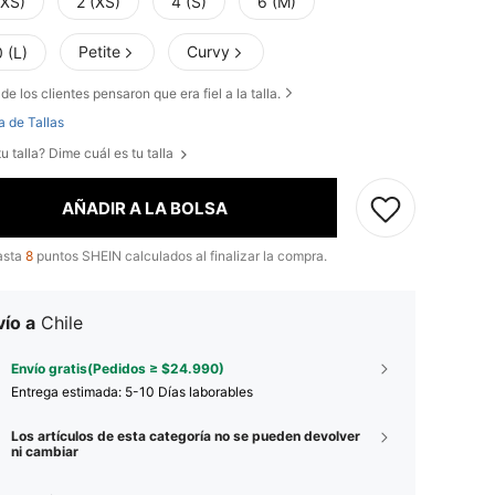
XXS)
2 (XS)
4 (S)
6 (M)
Petite
Curvy
 (L)
de los clientes pensaron que era fiel a la talla.
a de Tallas
u talla? Dime cuál es tu talla
AÑADIR A LA BOLSA
asta
8
puntos SHEIN calculados al finalizar la compra.
ío a
Chile
Envío gratis(Pedidos ≥ $24.990)
Entrega estimada:
5-10 Días laborables
Los artículos de esta categoría no se pueden devolver
ni cambiar