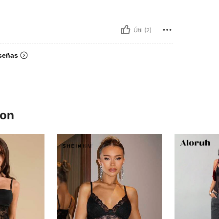
Útil (2)
señas
ron