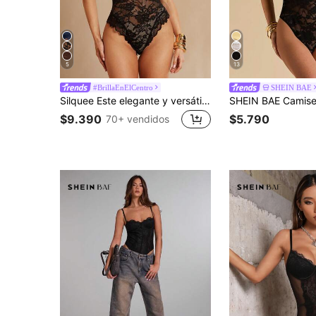
5
13
#BrillaEnElCentro
SHEIN BAE
Silquee Este elegante y versátil body con adornos de encaje negro es perfecto para el uso diario y las salidas, convirtiéndolo en una opción ideal para la primavera y el verano. Su diseño versátil lo hace adecuado para diversas ocasiones, incluyendo fiestas, reuniones sofisticadas y citas casuales. Se puede combinar fácilmente con atuendos cotidianos, el té de la tarde, el Día de San Valentín, fiestas, cenas elegantes o recepciones de bodas.
$9.390
$5.790
70+ vendidos