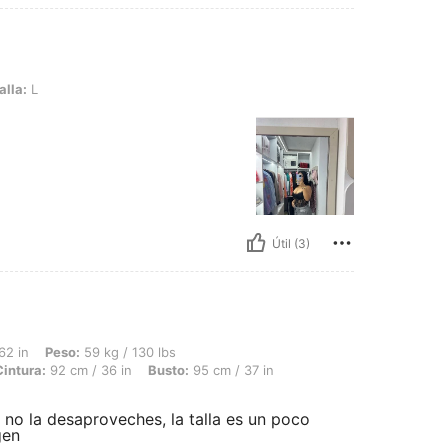
alla:
L
Útil (3)
 59 kg / 130 lbs, Forma del cuerpo: Rectángulo, Caderas: 107 cm / 42 in, Cintura: 
62 in
Peso:
59 kg / 130 lbs
Cintura:
92 cm / 36 in
Busto:
95 cm / 37 in
d no la desaproveches, la talla es un poco
gen