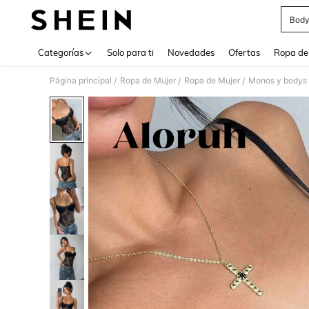
Body
Use up 
Categorías
Solo para ti
Novedades
Ofertas
Ropa de
Página principal
Ropa de Mujer
Ropa de Mujer
Monos y bodys 
/
/
/