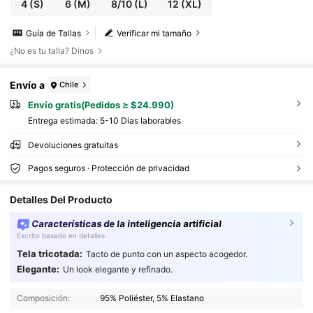
4
(S)
6
(M)
8/10
(L)
12
(XL)
Guía de Tallas
Verificar mi tamaño
¿No es tu talla? Dinos
Envío a
Chile
Envío gratis(Pedidos ≥ $24.990)
Entrega estimada:
5-10 Días laborables
Devoluciones gratuitas
Pagos seguros · Protección de privacidad
Detalles Del Producto
Características de la inteligencia artificial
Escrito basado en detalles
Tela tricotada:
Tacto de punto con un aspecto acogedor.
Elegante:
Un look elegante y refinado.
1.6M Seguidores
4,85
Composición:
95% Poliéster, 5% Elastano