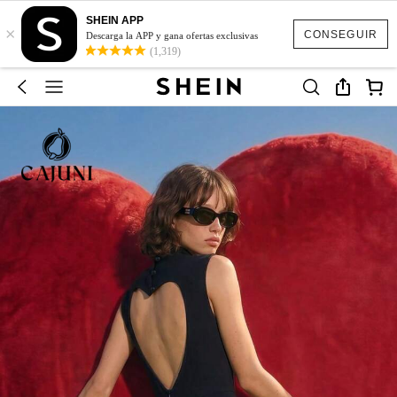
SHEIN APP
×
CONSEGUIR
Descarga la APP y gana ofertas exclusivas
(1,319)