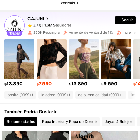
Ver más
1.6M Seguidores
4,85
CAJUNI
Seguir
1.6M Seguidores
4,85
l***4
pagó
Hace 1 día
230K Recompra
Aumento de ventasd de 11%
Increment
1.6M Seguidores
4,85
1.6M Seguidores
4,85
1.6M Seguidores
4,85
13.890
7.590
13.890
9.690
1
$
$
$
$
$
bonito (9999+)
lo adoro (9999+)
de buena calidad (9999+)
impr
1.6M Seguidores
4,85
También Podría Gustarte
1.6M Seguidores
4,85
Recomendados
Ropa Interior y Ropa de Dormir
Joyas & Relojes
1.6M Seguidores