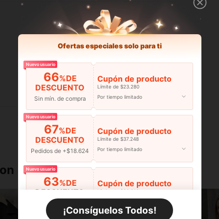
Ofertas especiales solo para ti
Nuevo usuario
66
%DE
Cupón de producto
DESCUENTO
Límite de $23.280
Útil (0)
Por tiempo limitado
Sin mín. de compra
Nuevo usuario
67
%DE
Cupón de producto
DESCUENTO
Límite de $37.248
Por tiempo limitado
Pedidos de +$18.624
ron
Nuevo usuario
63
%DE
Cupón de producto
DESCUENTO
Límite de $36.316
Por tiempo limitado
Pedidos de +$27.936
¡Consíguelos Todos!