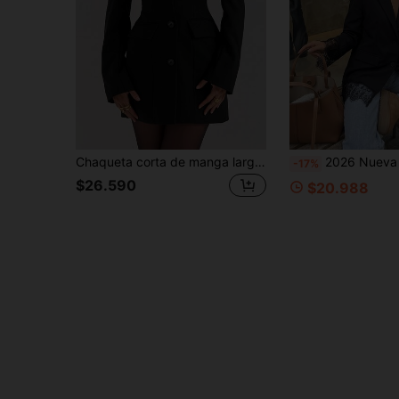
Chaqueta corta de manga larga negra de moda para mujer, con cuello puntiagudo, detalles de botones delanteros y bolsillos prácticos, vestido blazer de manga larga con cuello en V con bolsillo, primavera
2026 Nueva Chaqueta Blazer de Estilo Británico Otoño/Invierno con Encaje Elegante, Cintur
-17%
$26.590
$20.988