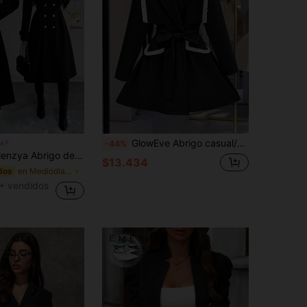
GlowEve Abrigo casual/de trabajo para mujer en color negro, con cuello oversize, volantes, doble botonadura y mangas largas
a
-44%
 de lana, elegante, casual, para la calle, para ir al trabajo, romántico, para citas, fiestas y Navidad, color burdeos, otoño/invierno
$13.434
en Mediodía Abrigos de mujer
dos
+ vendidos