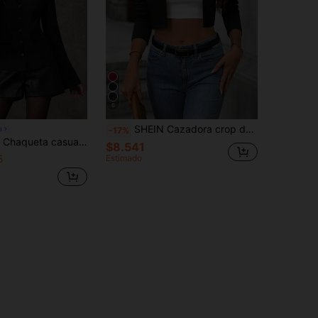
6
SHEIN Cazadora crop de manga gigot con parte delantera abierta
a
-17%
e unicolor, cuello de solapa, manga larga, abotonadura sencilla, talla regular
$8.541
5
Estimado