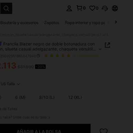
0
0
a. Press Enter to select.
Bisutería y accesorios
Zapatos
Ropa interior y ropa para dormir
Ho
Franclia Blazer negro de doble botonadura con cinturón, silueta casual adelgazante, chaqueta versátil para ir al trabajo y uso diario
Franclia Blazer negro de doble botonadura con
ón, silueta casual adelgazante, chaqueta versátil
 al trabajo y uso diario
z25092651861347946
(2 Comentarios)
.113
$31.590
-30%
ICE AND AVAILABILITY
US Talla
)
6 (M)
8/10 (L)
12 (XL)
a de Tallas
u talla? Dime cuál es tu talla
AÑADIR A LA BOLSA