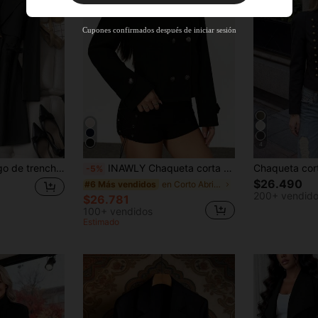
Nuevo usuario
63
%DE
Cupón de producto
Cupones confirmados después de iniciar sesión
DESCUENTO
Límite de $36.316
Por tiempo limitado
Pedidos de +$37.248
Nuevo usuario
50
%DE
Cupón de producto
DESCUENTO
Límite de $49.353
Por tiempo limitado
Pedidos de +$55.871
4
Franclia Abrigo largo de trench elegante y casual para la oficina con cinturón en la cintura, para primavera/otoño
INAWLY Chaqueta corta casual de mujer de cuello alto con doble botonadura y mangas largas, adecuada para Año Nuevo, Acción de Gracias, fiestas y oficina
-5%
$26.490
en Corto Abrigos de mujer
#6 Más vendidos
200+ vendid
$26.781
100+ vendidos
Estimado