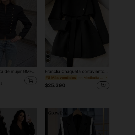
Chaqueta corta de mujer GMFP de verano/otoño, casual elegante, de moda, con remaches negros y cuello alto, para fiesta, vacaciones, Día de la Independencia, vuelta al colegio, Halloween, top para mujer
Franclia Chaqueta cortavientos de mujer de otoño/invierno con cinturón de cintura en forma de H, estilo retro francés
en Mediodía Gabardinas de mujer
#8 Más vendidos
os
$25.390