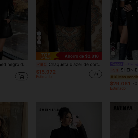
6
Ahorro de $2.818
alto, bolsillos y corte ajustado para mujer
Chaqueta blazer de corte slim para mujer, de diseño elegante de cintura alta en color negro
Elenzg
-15%
SHEIN Elenzya Abrigo de mujer de doble botonadura con solapa, mezcla
-5%
$15.972
Estimado
#10 Más vendi
$29.061
70
Estimado