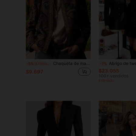
6
Chaqueta de manga larga de ajuste regular con estampado vintage de estilo palaciego elegante bohemio de otoño para volver a la escuela
Abrigo de tweed negro de longitud media con cuello 
-5%
¡Últimos 3 días
-7%
$23.055
$9.697
100+ vendidos
Estimado