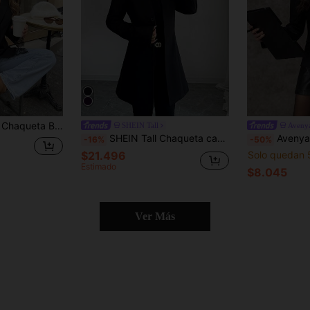
a Ceñida y Volantes de Largo Medio para Noche, Cita, , Estilo Ins Traje de Mujer Negro
SHEIN Tall
Aveny
SHEIN Tall Chaqueta casual de cuello alto ajustada tipo gabardina para mujer, ropa de otoño e invierno para mujeres, mujeres altas
Avenya Chaqueta casual de mujer d
-16%
-50%
$21.496
Solo quedan 
Estimado
$8.045
Ver Más