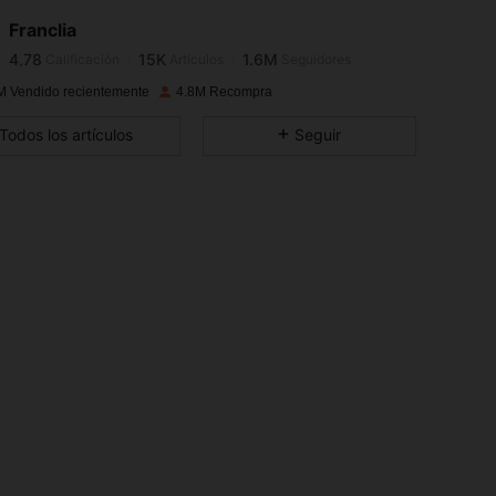
Franclia
4,78
15K
1.6M
Calificación
Artículos
Seguidores
t***2
pagó
Hace 1 día
M Vendido recientemente
4.8M Recompra
4,78
15K
1.6M
Todos los artículos
Seguir
4,78
15K
1.6M
4,78
15K
1.6M
4,78
15K
1.6M
4,78
15K
1.6M
4,78
15K
1.6M