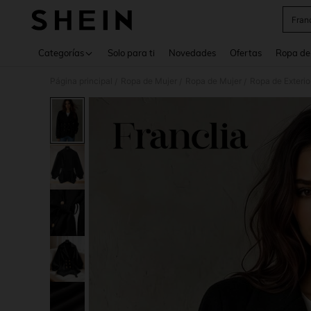
Fran
Use up 
Categorías
Solo para ti
Novedades
Ofertas
Ropa de
Página principal
Ropa de Mujer
Ropa de Mujer
Ropa de Exterio
/
/
/