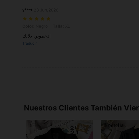
y***t
23 Jun,2026
Color: Negro, Talla: XL
Color:
Negro
Talla:
XL
ادعموني بلايك
Traducir
Nuestros Clientes También Vie