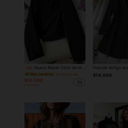
4
Nuevo Blazer Corto de Manga Larga Negro para Mujer, Chaqueta de Diseñador con Solapa en Pico y Botón Único, Estiliza y Alarga la Figura, Versátil para Oficina, Uso Diario, Fiesta y Citas
-4%
en Cultivo Abrigos de mujer
#8 Más vendidos
$14.990
$16.598
Estimado