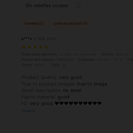
Sin reseñas locales
húmedo (1)
como en las fotos (1)
a***s
10 Mar,2026
Adecuado general: La talla corresponde, Altura: 163 cm / 64 in, Peso
Adecuado general:
La talla corresponde
Altura:
163 cm / 
Forma del cuerpo:
Manzana
Caderas:
109 cm / 43 in
Ci
Color:
Negro
Talla:
XL
Product Quality
:
very good
True to product images
:
true to image
Smell description
:
no smell
Fabric material
:
good
Fit
:
very good ❤️❤️❤️❤️❤️❤️❤️❤️❤️❤️
Traducir