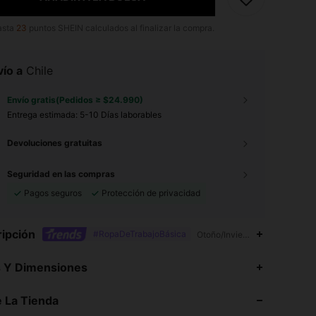
asta
23
puntos SHEIN calculados al finalizar la compra.
ío a
Chile
Envío gratis(Pedidos ≥ $24.990)
Entrega estimada:
5-10 Días laborables
Devoluciones gratuitas
Seguridad en las compras
Pagos seguros
Protección de privacidad
ipción
#RopaDeTrabajoBásica
Otoño/Invierno,Gráfico,Planta
s Y Dimensiones
4,78
15K
1.6M
 La Tienda
4,78
15K
1.6M