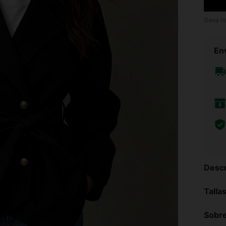
Gana h
Env
Descr
Talla
Sobre