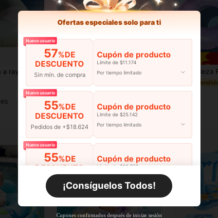
Ofertas especiales solo para ti
Nuevo usuario
57
%DE
Cupón de producto
DESCUENTO
Límite de $11.174
Flotador de piscina a rayas gruesas de color verde menta y beige, anillo inflable para adultos resistente y a prueba de fugas, adecuado para fiestas de verano en la playa, piscina, lago y océano
1 pieza Anillo inflable de natación estilo chinoiserie grueso para adultos y niños, gran tamaño para vacaciones en la playa y flotación
1 pieza Flotador Inflable con Flor Brillante P
-2%
Por tiempo limitado
Sin mín. de compra
$9.190
#1 Más vendid
Estimado
Nuevo usuario
$4.105
les
Clientes habituales
55
%DE
Cupón de producto
DESCUENTO
Límite de $25.142
Por tiempo limitado
Pedidos de +$18.624
Nuevo usuario
55
%DE
Cupón de producto
DESCUENTO
Límite de $29.798
Por tiempo limitado
Pedidos de +$27.936
¡Consíguelos Todos!
Nuevo usuario
55
%DE
Cupón de producto
Cupones confirmados después de iniciar sesión