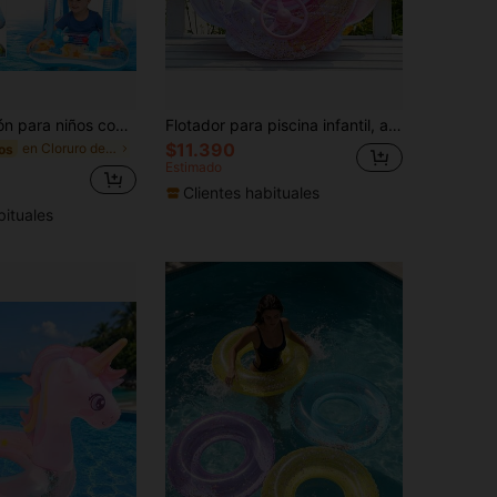
Aro de natación para niños con toldo parasol, accesorios de natación, dispositivo de entrenamiento de natación con protección solar, tabla de natación
Flotador para piscina infantil, aro inflable de natación con forma de sirena con asiento, pelota flotante para piscina infantil, barco a la deriva para piscina infantil, juguetes para exteriores infantiles
$11.390
en Cloruro de polivinilo Flotadores de natación pa
os
Estimado
Clientes habituales
bituales