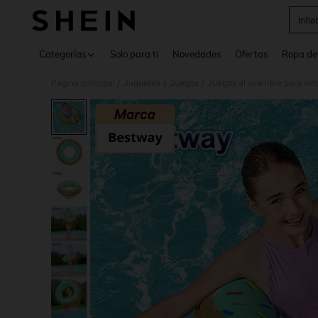
Infla
Use up 
Categorías
Solo para ti
Novedades
Ofertas
Ropa de
Página principal
Juguetes y Juegos
Juegos al aire libre para niñ
/
/