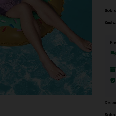
Sobre
Bestw
Env
Descr
Sobre