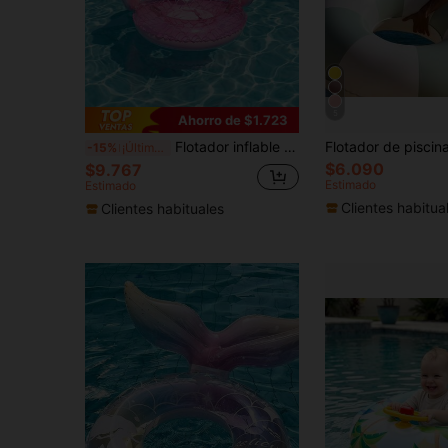
5
Ahorro de $1.723
Flotador inflable con forma de escamas de sirena rosa con toldo solar, flotador de piscina para bebés y niños pequeños con asa para el verano
-15%
¡Últimos 3 días
$6.090
$9.767
Estimado
Estimado
Clientes habitua
Clientes habituales