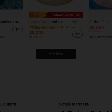
Ahorro de $889
1 pieza Anillo de natación a rayas vintage para adultos y niños, decoración de fotos linda, accesorio de natación, círculo de natación grueso para debajo del brazo, adecuado para playa, piscina y vacaciones
Anillo de natación para bebé con toldo solar, diseño llamativo con estampado de conejo lindo, parasol desmontable que bloquea eficazmente la luz solar intensa, adecuado para piscina en casa o vacaciones en la playa, compañero perfecto de juegos acuáticos de verano para bebés.
-10%
¡Últimos 3 días
$6.390
en Multicolor Flotadores de natación para niños
#7 Más vendidos
Estimado
$8.001
Estimado
les
Clientes ha
Ver Más
AL CLIENTE
ENCUÉNTRANOS EN
s