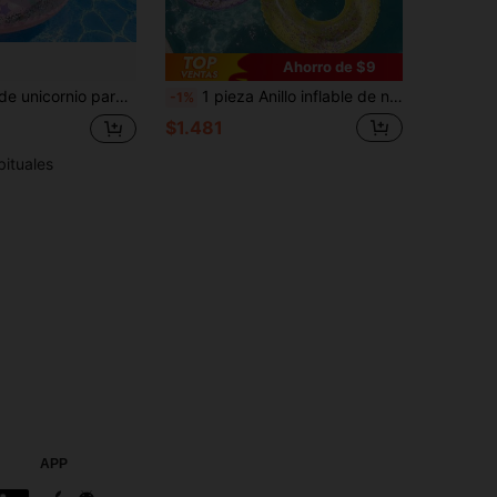
Ahorro de $9
Anillo inflable de unicornio para niños con purpurina, flotador de piscina rosa transparente, flotadores de piscina de verano para niños
1 pieza Anillo inflable de natación con flor brillante, azul/morado/amarillo, accesorio para juegos acuáticos
-1%
$1.481
bituales
APP