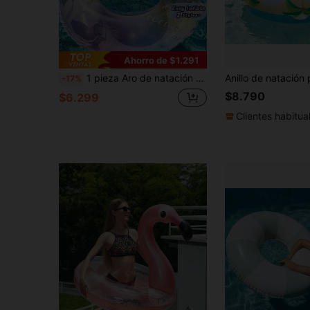
Ahorro de $1.291
1 pieza Aro de natación para debajo del brazo con diseño de sirena, aro de flotación transparente y grueso con brillo
-17%
$8.790
$6.299
Clientes habitua