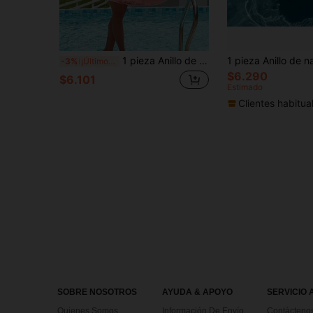
1 pieza Anillo de natación con forma de flamenco inflable, adecuado para fiestas en la piscina y tomar el sol para maximizar su tiempo en la piscina.
-3%
¡Últimos 3 días
$6.290
$6.101
Estimado
Clientes habitua
SOBRE NOSOTROS
AYUDA & APOYO
SERVICIO 
Quienes Somos
Información De Envío
Contácteno