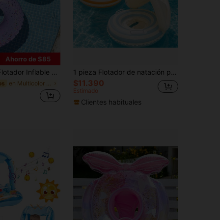
Ahorro de $85
ara Natación/Piscina, Azul/Morado/Amarillo, Para Juegos De Agua Y Fiestas En La Piscina
1 pieza Flotador de natación para niños con sombrilla, flotador de piscina unisex para niños, accesorio de piscina al aire juego de fiesta de piscina
$11.390
en Multicolor Flotadores de natación para niños
os
Estimado
Clientes habituales