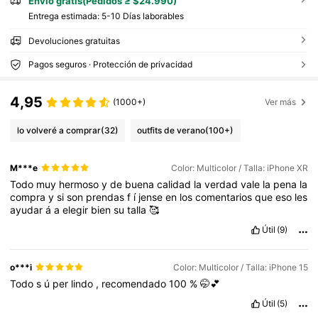
Envío gratis(Pedidos ≥ $24.990)
Entrega estimada:
5-10 Días laborables
Devoluciones gratuitas
Pagos seguros · Protección de privacidad
4,95
(1000+)
Ver más
lo volveré a comprar
(32)
outfits de verano
(100+)
M***e
Color: Multicolor / Talla: iPhone XR
Todo
muy
hermoso
y
de
buena
calidad
la
verdad
vale
la
pena
la
compra
y
si
son
prendas
f
í
jense
en
los
comentarios
que
eso
les
ayudar
á
a
elegir
bien
su
talla
🥰
Útil
(9)
o***i
Color: Multicolor / Talla: iPhone 15
Todo
s
ú
per
lindo
,
recomendado
100
%
🤭💕
Útil
(5)