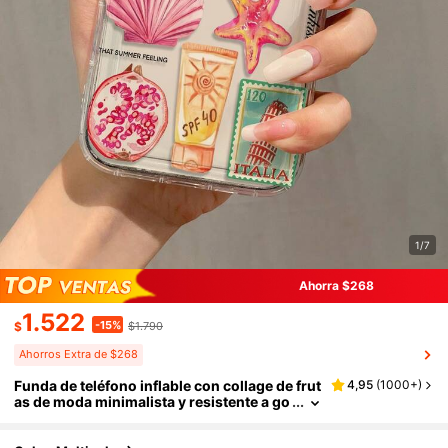
1/7
Ahorra $268
1.522
-15%
$
$1.790
Ahorros Extra de $268
Funda de teléfono inflable con collage de frut
4,95
(
1000+
)
as de moda minimalista y resistente a go
lpes de elemento de playa, compatible c
on Apple 17, 16, 15, 14, 13, 12, 11 Pro Max, Air