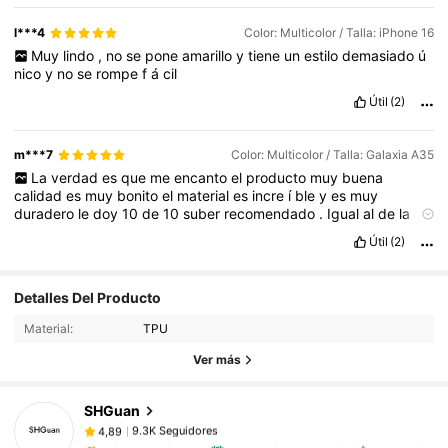
l***4
Color: Multicolor / Talla: iPhone 16
Muy
lindo
,
no
se
pone
amarillo
y
tiene
un
estilo
demasiado
ú
nico
y
no
se
rompe
f
á
cil
Útil
(2)
m***7
Color: Multicolor / Talla: Galaxia A35
La
verdad
es
que
me
encanto
el
producto
muy
buena
calidad
es
muy
bonito
el
material
es
incre
í
ble
y
es
muy
duradero
le
doy
10
de
10
suber
recomendado
.
Igual
al
de
la
fotograf
í
a
tiene
colores
vivos
Si
Cumple
con
los
requisitos
y
Útil
(2)
muy
buena
calidad
9.3K Seguidores
4,89
Detalles Del Producto
Material:
TPU
Ver más
9.3K Seguidores
4,89
SHGuan
9.3K Seguidores
4,89
v***z
pagó
Hace 1 día