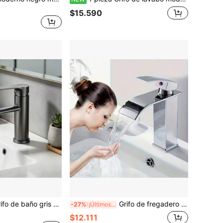
$15.590
 100% acero inoxidable monomando mezclador de lavabo, grifo de fregadero montado en cubierta con agua fría y caliente, acabado moderno color gris arma mate, duradero y a prueba de fugas
Grifo de fregadero de un solo orificio, caño de cascada negro mate, material de aleación de arco alto, diseño aerodinámico, control dual de agua caliente y fría, detalles a prueba de fugas, adecuado para renovación de baño moderno/remodelación de propiedad de alquiler/escenas de decoración de primavera y otoño, estilo minimalista moderno.
-27%
¡Últimos 2 días
$12.111