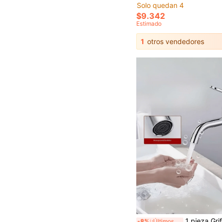
Solo quedan 4
$9.342
Estimado
1
otros vendedores
1 pieza Grifo de lavabo redondo de acero inoxidable, Body alto mezclador de agua caliente & fría, monomando, uso multi-escena para lavabo de baño, lavabo de cara y l
-8%
¡Últimos 3 días