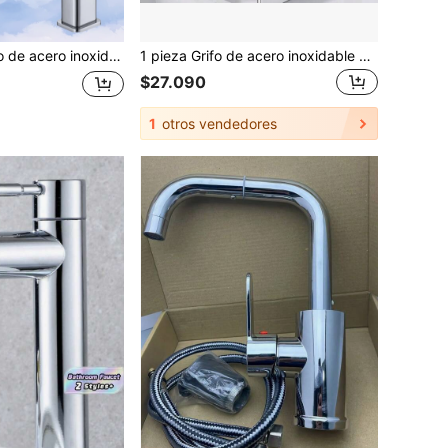
 3 orificios, montaje en cubierta, grifo para lavabo de barco moderno (cromo, negro, dorado, seleccionable), accesorios de baño, herramientas de baño
1 pieza Grifo de acero inoxidable con caño de cascada para lavabo, grifo de lavabo de baño de color dorado o negro, accesorios de baño, herramientas de baño
$27.090
1
otros vendedores