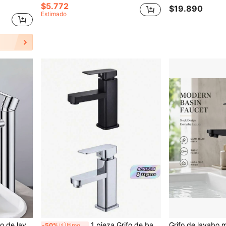
$5.772
$19.890
Estimado
avabo de mesa, resistente a la corrosión, de un solo orificio, instalación fácil, instalación en encimera (1 orificio)
1 pieza Grifo de baño moderno de color negro cuadrado con función de ajuste de agua caliente y fría - Acero inoxidable, diseño minimalista para encimeras de tocador, baños y autocaravanas, grifo de baño de autocaravana | Acabado metálico elegante | Accesorios de baño de acero inoxidable Herramientas de baño
-50%
¡Últimos 2 días