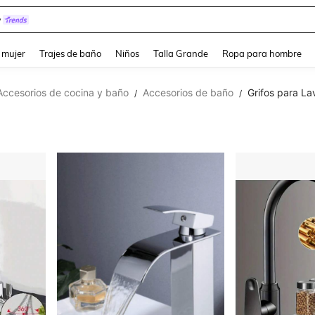
y
and down arrow keys to navigate search Búsqueda reciente and Busca y Encuentr
 mujer
Trajes de baño
Niños
Talla Grande
Ropa para hombre
Accesorios de cocina y baño
Accesorios de baño
Grifos para L
/
/