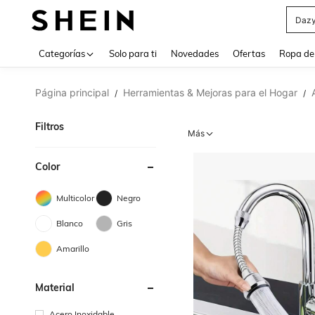
Daz
Use up 
Categorías
Solo para ti
Novedades
Ofertas
Ropa de
Página principal
Herramientas & Mejoras para el Hogar
/
/
Filtros
Más
Color
Multicolor
Negro
Blanco
Gris
Amarillo
Material
Acero Inoxidable