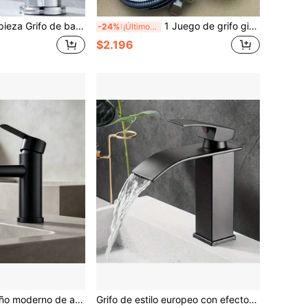
oderno de una sola manija, de acero inoxidable 304, mezclador de agua caliente y fría, diseño clásico, instalación de un solo orificio, adecuado para lavabo y accesorios de baño
1 Juego de grifo giratorio de 360° de acero inoxidable con control de agua caliente y fría por separado, manguera de entrada de agua G1/2" incorporada, cabezal de rociado de alta presión, adecuado para fregaderos de cocina y baño, fácil instalación, flujo de agua eficiente, diseño moderno, montaje de un solo orificio, tratamiento de superficie de alta calidad, adecuado para todas las estaciones
-24%
¡Últimos 3 días
$2.196
 agua caliente y fría, estilo clásico, instalación de un solo orificio, para lavabo y tocador (dorado, negro, seleccionable).
Grifo de estilo europeo con efecto cascada, para encimera de baño o lavabo empotrado