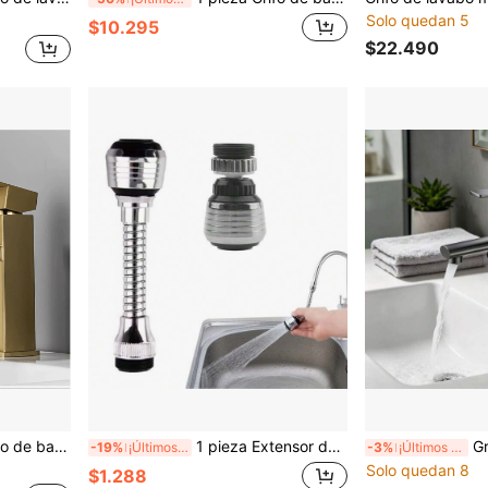
Solo quedan 5
$10.295
$22.490
ión sobre encimera (1 orificio) adecuado para baño/cocina/lavabo/tocador/encimera/inodoro/ducha/hotel
1 pieza Extensor de grifo de cocina con rociador giratorio antisalpicaduras para cocina/baño/inodoro, con reforzador de presión de agua, junta externa, con dos modos ajustables y diseño talla grande largo, accesorios de baño, herramientas de baño
Grifo de baño gris arma,
-19%
¡Últimos 3 días
-3%
¡Últimos 3 días
Solo quedan 8
$1.288