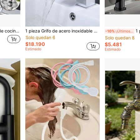
1 pieza Extensor de grifo de cocina con rociador giratorio antisalpicaduras para cocina/baño/inodoro, con reforzador de presión de agua, junta externa, con dos modos ajustables y diseño talla grande largo, accesorios de baño, herramientas de baño
1 pieza Grifo de acero inoxidable mate negro estilo nórdico con caída de agua, grifo de lavabo de baño de un solo orificio para fría y caliente, grifo para caravana, grifo personalizado con caída de agua, gran regalo para Halloween, accesorios de baño navideños, herramientas de baño
1 pieza Grifo de cocina d
-10%
¡Últimos 3 días
Solo quedan 6
Solo quedan 8
$18.190
$5.481
Estimado
Estimado