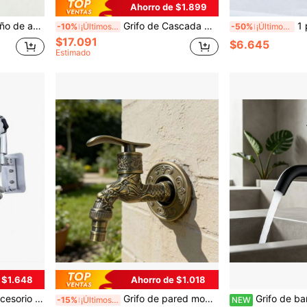
Ahorro de $1.899
rficie cepillada, adecuado para tocador, garaje, cocina, baño del hogar, inodoro y baño moderno, accesorio de decoración del hogar moderno, regalo ideal para vacaciones
Grifo de Cascada Moderno de Una Sola Manija para Lavabo de Baño Acabado en Acero Inoxidable Mezclador de Lavabo de Tocador Grifo de Agua Caliente y Fría Boquilla de Cascada Decoración del Hogar Diseño de Lujo Duradero de Alta Calidad
1 pieza Grifo de baño m
-10%
¡Últimos 3 días
-50%
¡Últimos 2 días
$17.091
$6.645
Estimado
 $1.648
Ahorro de $1.018
iador de grifo universal, adecuado para bañera, grifo de cocina, lavadero de servicio, accesorios de baño y herramientas de baño
Grifo de pared montado individual clásico europeo retro, de aleación de zinc, adecuado para fregadero de cocina, lavadora, jardín exterior y baño
Grifo de baño moderno de acero inoxidable 304 de un solo mando - 1 pieza, mezclador de
-15%
¡Últimos 3 días
NEW