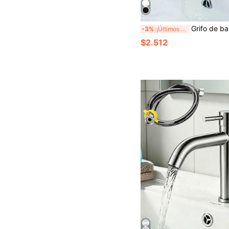
Grifo de baño moderno de un solo orificio cuadrado, grifo de estilo cascada negro mate, instalación de un solo orificio, válvula de salida de agua fría única, diámetro de rosca universal G1/2, estructura de plástico duradero, estilo bohemio moderno, adecuado para baño, coc
-3%
¡Últimos 3 días
$2.512