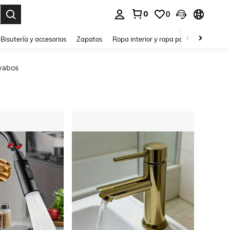
0
0
a. Press Enter to select.
Bisutería y accesorios
Zapatos
Ropa interior y ropa para dormir
Ho
avabos