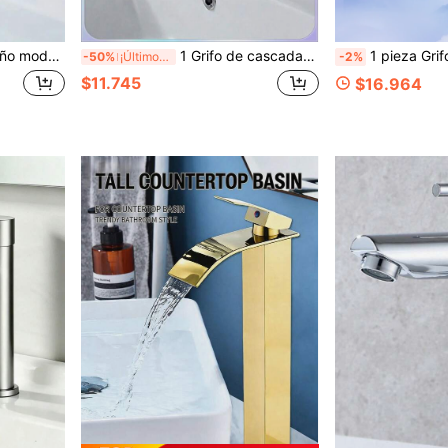
ina, lavandería, RV exterior, hotel, apartamento, lavabo de baño y tocador, accesorio esencial para el hogar moderno, opción ideal para regalos de vacaciones y renovación del hogar
1 Grifo de cascada con accesorios para lavabo, caño ancho, acabado espejo de acero inoxidable, codo cuadrado, grifo de agua caliente y fría para lavabo
1 pieza Grifo de acero inoxidable cuadrado para lavabo de baño, grifo de una sola manija para 1 orificio o
-50%
¡Últimos 2 días
-2%
$11.745
$16.964