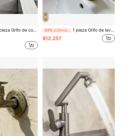
e cobre, interfaz G1/2, montado en pared, con núcleo de válvula de latón flexible - ahorro de agua, fácil instalación, adecuado para accesorios de baño y herramientas de baño de cocina moderna
1 pieza Grifo de lavabo de baño de acero inoxidable de una sola manija y un solo orificio, grifo de lavabo de baño de mezcla de agua fría y caliente, grifo de lavabo de baño de una sola manija en negro, grifo de lavabo de baño de mezcla de agua en acabado dorado cepillado, grifo de lavadero, grifo de lavabo de baño de mezcla de agua fría y caliente
-27%
¡Últimos 2 días
$12.257