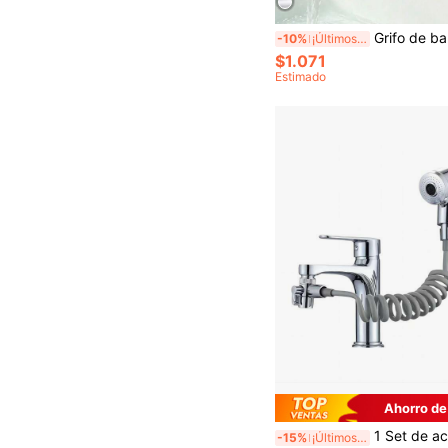
Grifo de baño de acero inoxidable de un solo orificio, grifo moderno de un solo agua fría para lavabo, grifo de fregadero giratorio multifuncional minimalista, diseño clásico de un solo agua fría, montaje de un solo orificio en la encimera, acabado de supe
-10%
¡Últimos 3 días
$1.071
Estimado
Ahorro de
1 Set de accesorio rociador para grifo de fregadero, kit de ducha de mano para lavado de cabello para el baño del hogar con manguera de ducha, 3 adaptadores, soporte de rociador y desv
-15%
¡Últimos 3 días