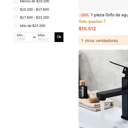
Menos de $10.100
$10.100 - $17.600
1 pieza Grifo de agua fría de acero inoxidable de una sola manija para lavabo de baño, Grifo de baño negro, Grifo de baño de un solo orificio, Grifo de baño de una sola manija, Grifo de agua fría, Para baño, inodoro, grifo de lavabo de hotel, Grifo de agua fría p
-20%
$17.600 - $23.200
Solo quedan 7
Más de $23.200
$15.512
Mín.:
Máx:
Ok
1
otros vendedores