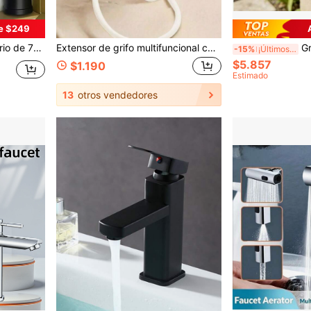
e $249
a, diseño moderno, montaje de un solo orificio, adecuado para lavabos de baño y cocina modernos, lavabos de autocaravana, accesorio esencial para la mejora del hogar
Extensor de grifo multifuncional con cabezal de ducha, longitud total de 51.57 pulgadas, grifo de baño, grifo de lavabo de baño, ducha de baño, adaptador para lavar el cabello, accesorios de baño, grifo de fregadero de cocina, conector simple y rápido para bañar mascotas, suministros de baño, suministros de cocina, decoración de baño del hogar, decoración de otoño, decoración de invierno, regalo de Halloween/Navidad
Grifo de pared in
-15%
¡Últimos 3 días
$5.857
$1.190
Estimado
13
otros vendedores