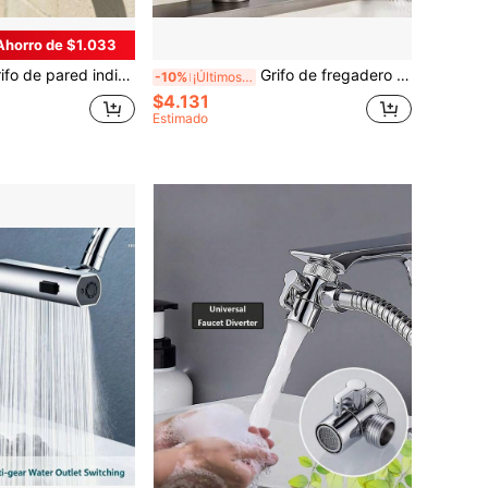
Ahorro de $1.033
dividual retro europeo - Material de acero inoxidable, adecuado para fregadero de cocina, lavadora, jardín exterior y accesorios de baño
Grifo de fregadero con brazo robótico ajustable 360°, montaje de un solo orificio en la encimera, desviador de agua caliente y fría, incluye tubo de entrada de agua, grifo de baño de un solo orificio para agua caliente y fría, fácil instalación, adecuado para fregaderos de baño y cocina
-10%
¡Últimos 3 días
$4.131
Estimado