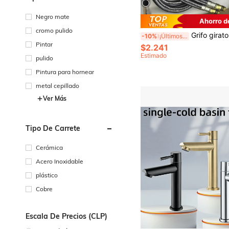
Superficie
Negro mate
Ahorro d
cromo pulido
Grifo giratorio de 720 grados de acero inoxidable con control de agua caliente y fría por separado, manguera de entrada integrada de G1/2 pulgada, boquilla de rociado de alta presión, caño alto, acabado cepillado, estructura de acero inoxidable durader
-10%
¡Últimos 3 días
Pintar
$2.241
Estimado
pulido
Pintura para hornear
metal cepillado
Ver Más
Tipo De Carrete
Cerámica
Acero Inoxidable
plástico
Cobre
Escala De Precios (CLP)