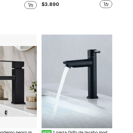
$3.890
Grifo de lavabo moderno negro mate, grifo mezclador de agua fría y caliente de una sola manija, grifo de lavabo de baño cuadrado para decoración de tocador de hogar, hotel y baño, accesorio de baño estilo europeo
1 pieza Grifo de lavabo moderno de acero inoxidable con un solo mando, con núcleo de latón, diseño de ahorro de agua, instalación de un solo orificio en encimera, opcional en oro cepillado, pulido, negro mate, para lavabo de baño
NEW