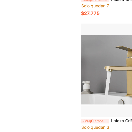
Solo quedan 7
$27.775
1 pieza Grifo de baño moderno de oro cepillado, hecho de acero inoxidable 304, grifo de baño de una sola manija para agua fría y caliente, instalac
-8%
¡Últimos 3 días
Solo quedan 3