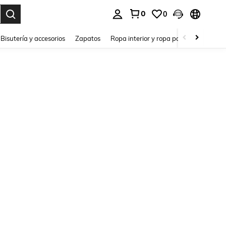
0
0
a. Press Enter to select.
Bisutería y accesorios
Zapatos
Ropa interior y ropa para dormir
Ho