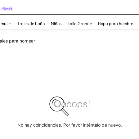
y
and down arrow keys to navigate search Búsqueda reciente and Busca y Encuentr
 mujer
Trajes de baño
Niños
Talla Grande
Ropa para hombre
ales para hornear
No hay coincidencias. Por favor inténtalo de nuevo.