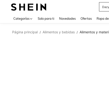
Daz
Use up 
Categorías
Solo para ti
Novedades
Ofertas
Ropa de
Página principal
Alimentos y bebidas
Alimentos y materi
/
/