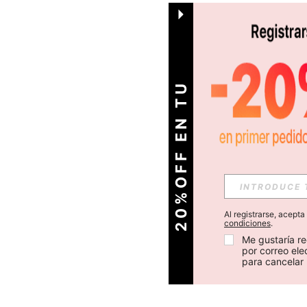
O
2
0
%
O
F
F
E
N
T
U
P
R
I
M
E
R
P
E
D
I
D
Al registrarse, acept
condiciones
.
Me gustaría re
por correo el
para cancelar 