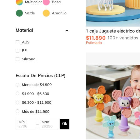
Multicolor
Rosa
Verde
Amarillo
Material
$11.890
100+ vendidos
ABS
Estimado
PP
Silicona
Escala De Precios (CLP)
Menos de $4.900
$4.900 - $6.300
$6.300 - $11.900
Más de $11.900
Mín.:
Máx:
Ok