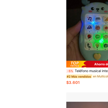
Ahorro d
Teléfono musical interactivo para bebés: música, animales y talla grande de 10 efectos de sonido, 2 modos int
-5%
#2 Más vendidos
$3.601