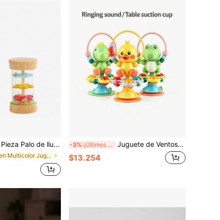
de madera juguetes sensoriales, juguete musical Rainmaker de 7.7" - Regalos para bebés niños y niñas de 6, 7, 8, 9 y 12 meses, recién nacidos y niños pequeños
Juguete de Ventosa para Silla Alta de Bebé, Juguete de Sonajero de Agarre Intelectual de Educación Temprana, Juguete de Iluminación Calmante
-3%
¡Últimos 3 días
en Multicolor Juguetes musicales para bebés
$13.254