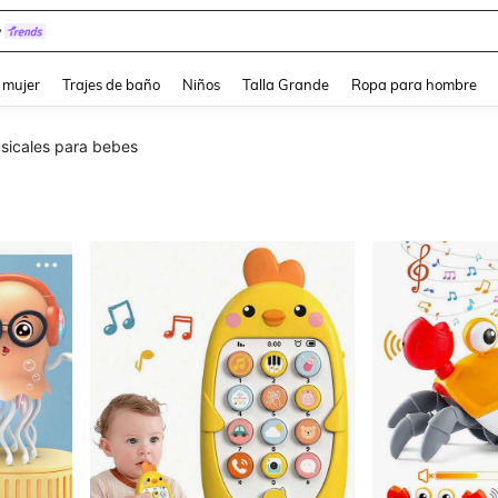
y
and down arrow keys to navigate search Búsqueda reciente and Busca y Encuentr
 mujer
Trajes de baño
Niños
Talla Grande
Ropa para hombre
sicales para bebes