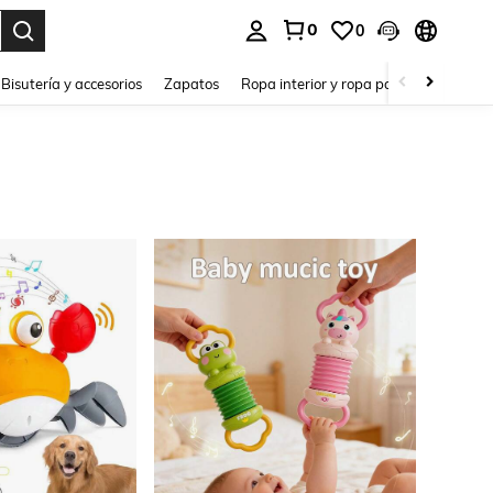
0
0
a. Press Enter to select.
Bisutería y accesorios
Zapatos
Ropa interior y ropa para dormir
Ho