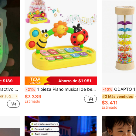
e $189
Ahorro de $1.951
ercambiables, disponible en rosa y azul
1 pieza Piano musical de bebé, juguete de música e iluminación, juegos de ritmo y reproducción de canciones, juguete educativo interactivo para el desarrollo temprano, desarrollo motor y cognitivo, regalo, volumen ajustable, multi-modo, almacenamiento portátil, adecuado como regalo para bebés
ODAPTO 1 Pieza Palo de lluvia, juguetes Montessori para bebés de 6 a 12 meses de 1 año, sonajero de bebé 
-21%
-10%
$7.339
en Multicolor Juguetes musicales para bebés
#3 Más vendidos
Estimado
$3.411
Estimado