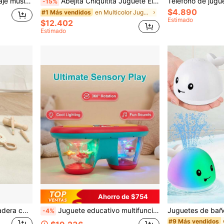
iga para bebés, regalo popular para bebés
Abejita Chiquitita Juguete Eléctrico de Abeja Bailarina, Juguete de Animal con Música & Luz, Juguete de Aprendizaje de Desarrollo Sensorial, Juguete para Niñas, Juguete para Niños, Juguete para Niños, Juguete de Viaje, Juguete de Jardín, Juguete Luminoso, Juguete Bailarín, Juguete para Bebé, Regalo para Bebé Niño & Niña
-15%
$4.890
en Multicolor Juguetes musicales para bebés
#1 Más vendidos
Estimado
$12.402
Estimado
Ahorro de $754
Instrumento musical de madera con estampado de ardilla adorable, estimulación sensorial y desarrollo de la coordinación, ideal para la educación musical, regalo de Navidad y cumpleaños
Juguete educativo multifuncional con luz giratoria para bebés, tambor musical de doble tambor, tambor de sonido y luz cognitivo (Baterías no incluidas)
-4%
#9 Más vendidos