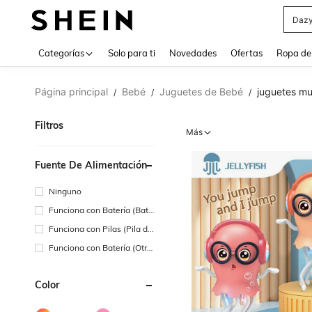
Daz
Use up 
Categorías
Solo para ti
Novedades
Ofertas
Ropa de
Página principal
Bebé
Juguetes de Bebé
juguetes mu
/
/
/
Filtros
Más
Fuente De Alimentación
Ninguno
Funciona con Batería (Bate
ría Recargable)
Funciona con Pilas (Pila de
Botón/Pila de Moneda)
Funciona con Batería (Otra
s Baterías)
Color