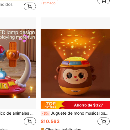
Estimado
ndidos
Ahorro de $327
uguete teclado giratorio 2 en 1 con sonajero, piano musical con luces de dinosaurio y espacio para niña y niño
Juguete de mono musical oscilante para bebé, juguete oscilante parpadeante para niños pequeños con luz nocturna, juguete musical con proyección brillante, adecuado para niños y niñas, juguete para tiempo de barriga para bebés
-3%
$10.563
ales
Clientes habituales