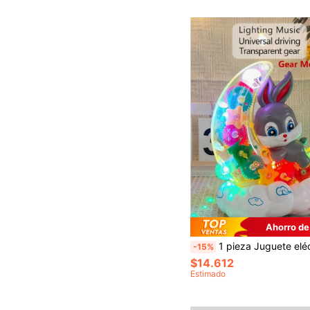
Ahorro de
1 pieza Juguete eléctrico con luz y música, juguete de engranaje transparente con iluminación, juguete de gateo para educación temprana de infantes, juguete universal para caminar de niños pequeños, juguete li
-15%
$14.612
Estimado