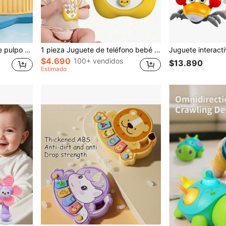
1 caja Juguete eléctrico de pulpo bailarín - Robot de evasión de medusa automático con ruedas de 360°, luces LED y música dinámica, juguete mascota interactivo para que los niños alivien el estrés, mejor regalo de cumpleaños/Navidad para niños y niñas
1 pieza Juguete de teléfono bebé multifuncional y con diseño adorable, con función de aprendizaje sensorial con diversos efectos de sonido y luz, juguete de dentición, regalo para baby shower
$4.690
100+ vendidos
$13.890
Estimado