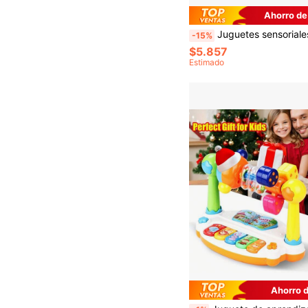
Ahorro de
Juguetes sensoriales para bebés con ventosa - Sonajero móvil y asas con forma de oso/tortuga/corazón, juguetes táctiles multicolor con texturas ricas, jugue
-15%
$5.857
Estimado
Ahorro 