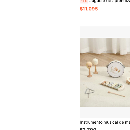
Juguete de aprendizaje musical para bebés, instrumento musical con iluminación de piano, juguete de tiempo de barr
-1%
$11.095
$2.790