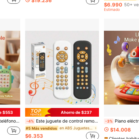
$19.236
$6.990
50+ ve
Estimado
e $553
Ahorro de $237
 juguete divertido de aprendizaje (Batería no incluida)
Este juguete de control remoto para bebés es adecuado para bebés de 6 meses y talla grande. Cuenta con funciones de música, control remoto de TV y es un juguete de control remoto para niños. Con un control remoto de juego realista, efectos de iluminación y sonido realistas, compatible con inglés, francés y español, adecuado para el juego de bebés y (disponible en 4 estilos).
Piano eléctrico de animales para bebé, juguete educativo de aprendizaje temprano, j
-4%
-3%
en ABS Juguetes musicales para bebés
#5 Más vendidos
$14.008
$6.353
Clientes habitu