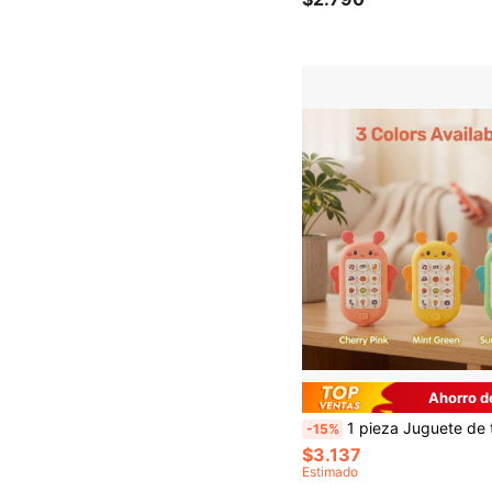
Ahorro d
1 pieza Juguete de teléfono móvil interactivo de abeja de dibujos animados para bebé, juguete multifuncional con efectos de sonido y música,
-15%
$3.137
Estimado