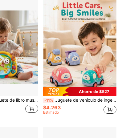
Ahorro de $527
ctrico, juguete interactivo de música de dibujos animados divertido con páginas que se iluminan al pasar (Batería no incluida)
Juguete de vehículo de ingeniería con propulsión por fricción, juguete para niñas, juguete para niños, juguete para niños, coche de juguete, juguete sensorial para bebés, juguete para niños pequeños, coche, relleno de fiesta, coche para niños
-11%
$4.263
Estimado