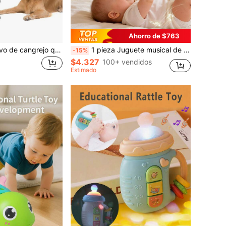
Ahorro de $763
Juguete interactivo de cangrejo que se arrastra para bebés, cangrejo musical para el tiempo de barriga e inicio de la marcha de niños pequeños, evita obstáculos con los sentidos, regalo de cumpleaños divertido para niños y niñas
1 pieza Juguete musical de acordeón para bebé, instrumento musical educativo temprano para infantes, juguete de iluminación musical, juguete de instrumento musical portátil y liviano para viajes, instrumento musical inteligente para niños que puede mejorar el agarre y las habilidades motoras, promover el desarrollo visual y auditivo, adecuado para educación musical, fiestas y conciertos, regalo perfecto para cumpleaños y festividades, instrumento de agarre cómodo
-15%
$4.327
100+ vendidos
Estimado