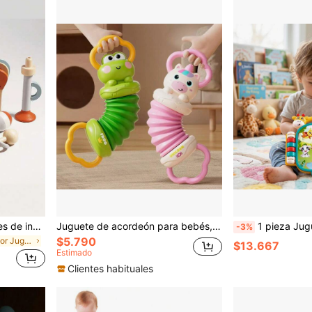
Set de 5 piezas de juguetes de instrumentos musicales de madera para el aprendizaje temprano - Percusión, Armónica y Xilófono - Juguetes educativos sensoriales
Juguete de acordeón para bebés, forma de animal linda y fácil de agarrar, regalo para bebés
1 pieza Juguete de libro musical para bebé, libro de audio de aprendizaje con sensor elé
-3%
$5.790
en Multicolor Juguetes musicales para bebés
$13.667
Estimado
Clientes habituales