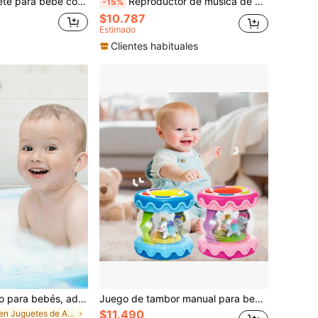
Teléfono de juguete para bebé con luces y música, aprendizaje educativo preescolar, regalo de Navidad y cumpleaños, teléfono inteligente plegable de princesa para niñas
Reproductor de música de aprendizaje para bebés, radio de simulación con luces y canciones, para bebés de 12 meses y mayores, juguete musical con diseño de radio para niños pequeños, juguete de luz musical para bebés, regalo de juguete para padres e hijos
-15%
$10.787
Estimado
Clientes habituales
Juguetes de baño para bebés, adecuados para niños pequeños, juguetes de ballena que rocían agua y se iluminan, juguetes de piscina y mesa de agua para bebés, adecuados para bebés de 3 meses y talla grande, juguetes de fuente para bañera
Juego de tambor manual para bebé, instrumentos musicales, tambor mini giratorio, juguetes educativos tempranos, regalos para bebés
$11.490
en Juguetes de Agua para el Verano .