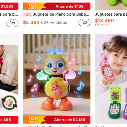
 $1.033
Ahorro de $108
tes sensoriales de resina para desarrollar la habilidad manual
Juguete de Piano para Bebé – Juguete de Teclado de Piano Educativo con Luces y Música (Los Colores de Algunos Accesorios Pueden Variar)
-3%
$13.490
$3.482
60+ vendidos
Estimado
de $95
Ahorro de $2.188