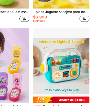
Juguetes para bebés de 0 a 6 meses, juguete musical de tortuga para gatear, juguete de tortuga con luces y sonidos para todo uso, juguetes educativos y de desarrollo, adecuados para niños y niñas de 0 a 1 año
1 pieza Juguete sonajero para bebé con chupete educativo con luz, música y sonido para calmar a bebés recién nacidos y niños pequeños
$6.990
Estimado
Ahorro de $1.903