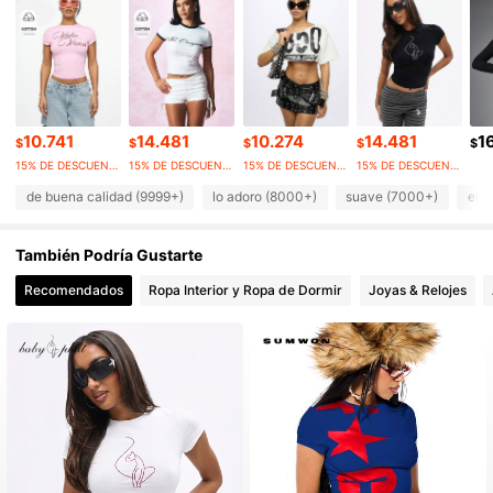
868K Seguidores
4,86
868K Seguidores
4,86
10.741
14.481
10.274
14.481
1
868K Seguidores
4,86
$
$
$
$
$
15% DE DESCUENTO
15% DE DESCUENTO
15% DE DESCUENTO
15% DE DESCUENTO
de buena calidad (9999+)
lo adoro (8000+)
suave (7000+)
ela
868K Seguidores
4,86
También Podría Gustarte
868K Seguidores
4,86
Recomendados
Ropa Interior y Ropa de Dormir
Joyas & Relojes
868K Seguidores
4,86
868K Seguidores
4,86
868K Seguidores
4,86