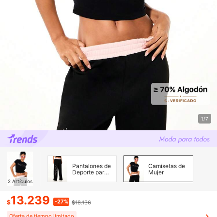
1/7
Pantalones de
Camisetas de
Deporte para
Mujer
Mujer
2
Artículos
13.239
-27%
$
$18.136
Oferta de tiempo limitado