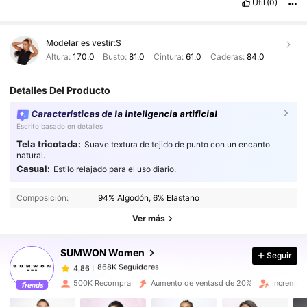
Útil
(0)
Modelar es vestir:
S
Altura:
170.0
Busto:
81.0
Cintura:
61.0
Caderas:
84.0
Detalles Del Producto
Características de la inteligencia artificial
Escrito basado en detalles
Tela tricotada:
Suave textura de tejido de punto con un encanto
natural.
Casual:
Estilo relajado para el uso diario.
868K Seguidores
4,86
Composición:
94% Algodón, 6% Elastano
Ver más
868K Seguidores
4,86
SUMWON Women
Seguir
868K Seguidores
4,86
500K Recompra
Aumento de ventasd de 20%
Increment