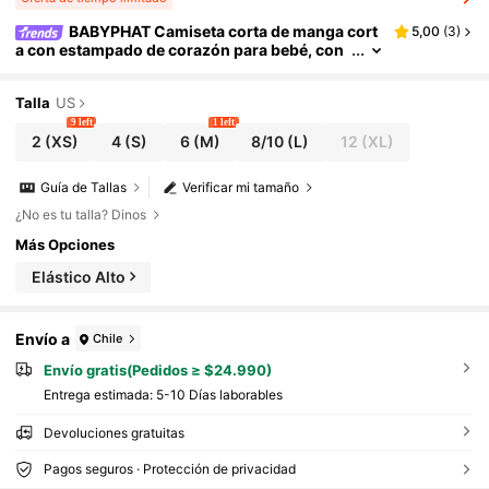
BABYPHAT Camiseta corta de manga cort
5,00
(
3
)
a con estampado de corazón para bebé, con
detalles recortados y textura acanalada para
uso casual en verano para el Día de San Valentín
Talla
US
9 left
1 left
2
(XS)
4
(S)
6
(M)
8/10
(L)
12
(XL)
Guía de Tallas
Verificar mi tamaño
¿No es tu talla? Dinos
Más Opciones
Elástico Alto
Envío a
Chile
Envío gratis(Pedidos ≥ $24.990)
Entrega estimada:
5-10 Días laborables
Devoluciones gratuitas
Pagos seguros · Protección de privacidad