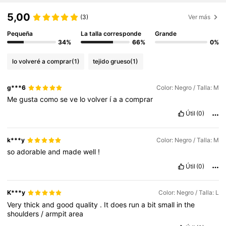
5,00
(3)
Ver más
Pequeña
La talla corresponde
Grande
34%
66%
0%
lo volveré a comprar
(1)
tejido grueso
(1)
g***6
Color: Negro / Talla: M
Me
gusta
como
se
ve
lo
volver
í
a
a
comprar
Útil
(0)
k***y
Color: Negro / Talla: M
so
adorable
and
made
well
!
Útil
(0)
K***y
Color: Negro / Talla: L
Very
thick
and
good
quality
.
It
does
run
a
bit
small
in
the
shoulders
/
armpit
area