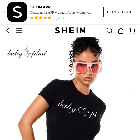
SHEIN APP
×
CONSEGUIR
Descarga la APP y gana ofertas exclusivas
(1,319)