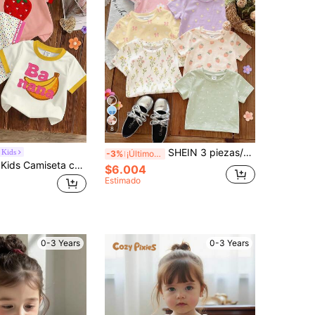
8
SHEIN 3 piezas/Set Camiseta de manga corta linda para bebé niña, colores pastel de verano con cuello redondo, con diseños bohemios de flores, margaritas, plantas & lazos, ideal para graduación
 Kids
-3%
¡Últimos 2 días
SHEIN LMoss Kids Camiseta casual simple y linda de verano con gráfico de helado para niña bebé, estampado de lunares coloridos, estilo dulce y cremoso, estilo de vacaciones, camiseta de manga corta y cuello redondo adecuada para el verano, cómoda, tops, Y2K, kawaii, linda
$6.004
Estimado
0-3 Years
0-3 Years