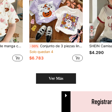
4
mpado retro de corazón lindo y minimalista para niña, apta para el verano
Conjunto de 3 piezas lindo de Halloween para niña, camisetas de manga corta de cuello redondo en blanco, morado y amarillo albaricoque, adecuado para estilo callejero, hogar y fiesta
-30%
Solo quedan 4
$4.290
$6.783
Ver Más