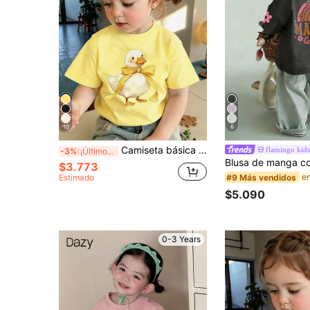
10
6
Camiseta básica de manga corta para niñas bebé, con estampado gráfico de lazo amarillo pato, de estilo minimalista y cómoda, adecuada para uso diario en primavera, verano y otoño
flamingo kids
-3%
¡Últimos 2 días
$3.773
Estimado
#9 Más vendidos
$5.090
0-3 Years