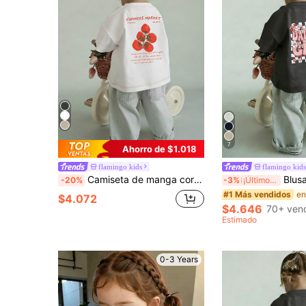
7
Ahorro de $1.018
flamingo kids
flamingo kids
Camiseta de manga corta con estampado de tomate "Mercado de Agricultores" para niñas bebés, top casual de cuello redondo
Blusa linda de manga corta con c
-20%
-3%
¡Últimos 2 días
#1 Más vendidos
$4.072
$4.646
70+ ven
Estimado
0-3 Years