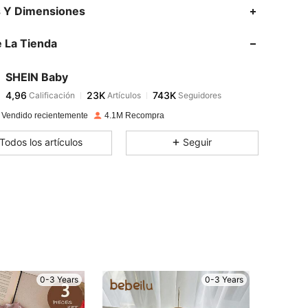
s Y Dimensiones
 La Tienda
4,96
23K
743K
SHEIN Baby
4,96
23K
743K
Calificación
Artículos
Seguidores
e***9
pagó
Hace 1 día
 Vendido recientemente
4.1M Recompra
4,96
23K
743K
Todos los artículos
Seguir
4,96
23K
743K
4,96
23K
743K
4,96
23K
743K
0-3 Years
0-3 Years
4,96
23K
743K