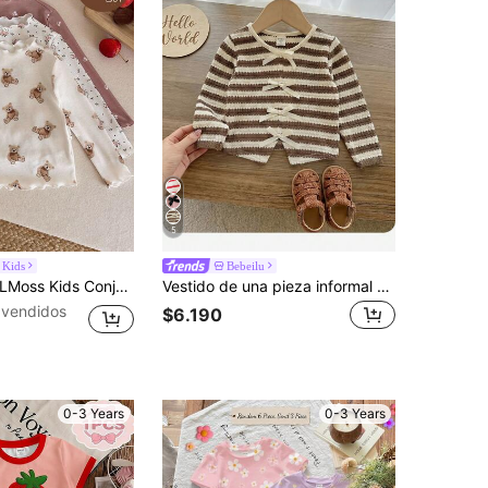
4,96
23K
743K
4,96
23K
743K
4,96
23K
743K
5
 Kids
Bebeilu
Moss Kids Conjunto informal de 3 piezas con parte superior con cuello de volantes, estampado de oso y frutas, para bebé niña
Vestido de una pieza informal para bebé niña, de estilo simple y urbano, de punto a rayas con cuello redondo ajustado, adecuado para primavera y verano, apropiado para salidas y otras ocasiones.
 vendidos
$6.190
0-3 Years
0-3 Years