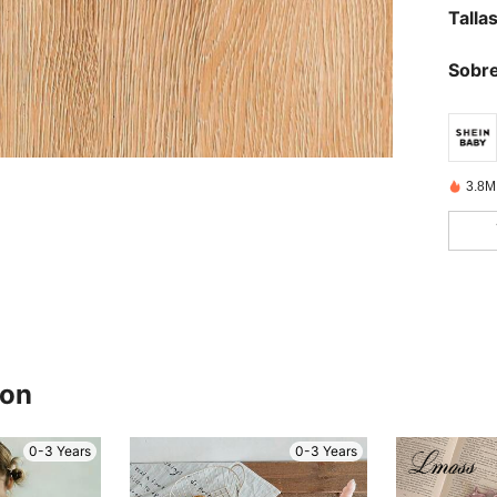
Talla
Sobre
3.8M
ron
0-3 Years
0-3 Years