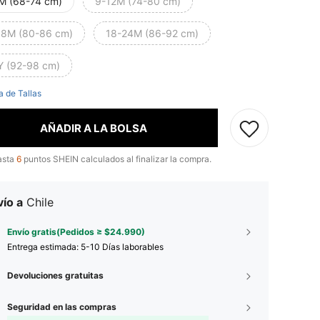
M (68-74 cm)
9-12M (74-80 cm)
18M (80-86 cm)
18-24M (86-92 cm)
Y (92-98 cm)
a de Tallas
AÑADIR A LA BOLSA
asta
6
puntos SHEIN calculados al finalizar la compra.
ío a
Chile
Envío gratis(Pedidos ≥ $24.990)
Entrega estimada:
5-10 Días laborables
Devoluciones gratuitas
Seguridad en las compras