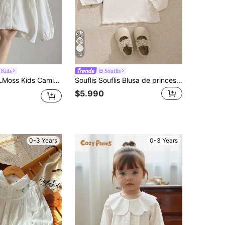
12
 Kids
Souflis
ga holgada con cuello para niña, textura blanca, temporada de regreso a clases
Souflis Souflis Blusa de princesa con cuello de volantes de manga larga y estilo francés para niñas bebés, adecuada para vacaciones, viajes, regalos de cumpleaños, fiestas, primavera/otoño
$5.990
0-3 Years
0-3 Years