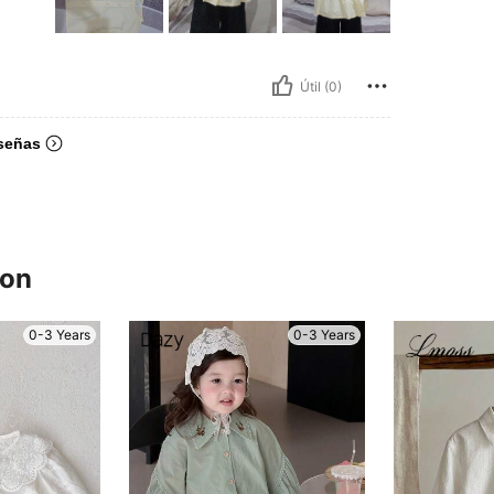
Útil (0)
señas
ron
0-3 Years
0-3 Years