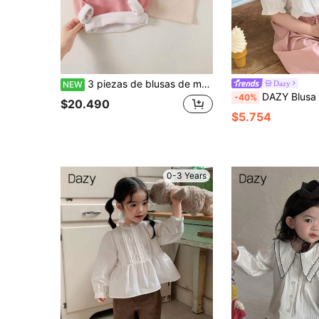
3 piezas de blusas de manga larga de punto suave con cuello alto para bebé niña de 0-3 años, amigables con la piel
Dazy
NEW
DAZY Blusa de manga abullonada de unicolor con vol
-40%
$20.490
$5.754
0-3 Years