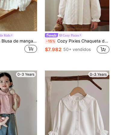
ide Kids
Cozy Pixies
Vintaside Kids Blusa de manga larga con bordado floral lindo y casual para niñas, adecuada para primavera, verano y otoño
Cozy Pixies Chaqueta de niña bebé con cuello de volantes de unicolor
-15%
$7.982
50+ vendidos
0-3 Years
0-3 Years