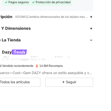
Pagos seguros
Protección de privacidad
ipción
KDOMO,Cambios dimensionales de los tejidos tras el lavado domést
4,91
36K
6.6M
s Y Dimensiones
 La Tienda
4,91
36K
6.6M
Dazy
4,91
36K
6.6M
Calificación
Artículos
Seguidores
c***0
pagó
Hace 1 día
M Vendido recientemente
14.8M Recompra
4,91
36K
6.6M
Sin Esfuerzo—Cool—Gam DAZY ofrece un estilo asequible y versátil para crear tu armario definitivo. Vístete con confianza exactamente de la manera que tu elijas.
Todos los artículos
Seguir
4,91
36K
6.6M
4,91
36K
6.6M