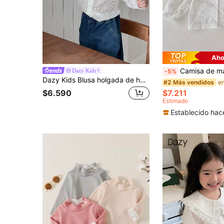
Aho
Camisa de manga larga con cuello borda
Dazy Kids
-5%
Dazy Kids Blusa holgada de hombros sueltos semitransparente de unicolor para niña, para primavera, verano y otoño, ropa de otoño para niños pequeños, blusas de manga larga para mujer
#2 Más vendidos
$6.590
$7.211
Estimado
Establecido hac