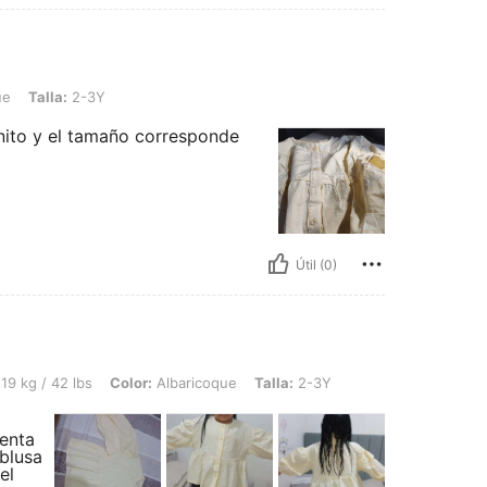
2-3Y
ue
Talla:
2-3Y
onito y el tamaño corresponde
Útil (0)
bs, Color: Albaricoque, Talla: 2-3Y
19 kg / 42 lbs
Color:
Albaricoque
Talla:
2-3Y
renta
 blusa
el