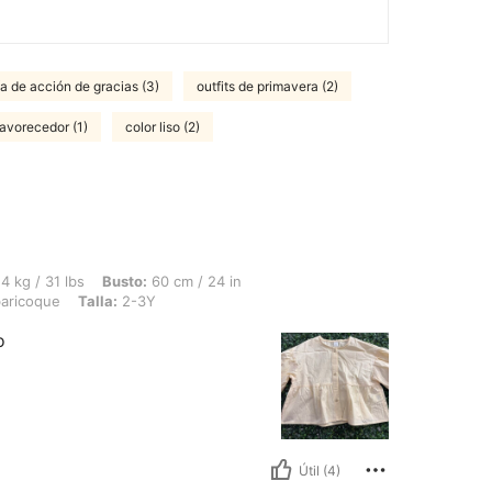
ía de acción de gracias (3)
outfits de primavera (2)
avorecedor (1)
color liso (2)
, Busto: 60 cm / 24 in, Cintura: 60 cm / 24 in, Caderas: 65 cm / 26 in, Color: Alba
4 kg / 31 lbs
Busto:
60 cm / 24 in
aricoque
Talla:
2-3Y
o
Útil (4)