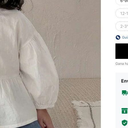
6-9
12-
2-3
Guí
Gana h
Env