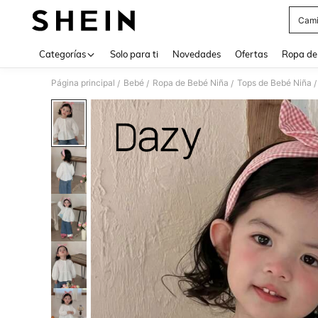
Cami
Use up 
Categorías
Solo para ti
Novedades
Ofertas
Ropa de
Página principal
Bebé
Ropa de Bebé Niña
Tops de Bebé Niña
/
/
/
/