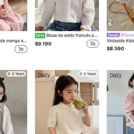
Blusa de estilo francés para niñas con rayas verticales suaves, jacquard, pompones, textura, cuello con volantes, mangas largas abullonadas y abotonadura sencilla, adecuada para salidas, fiestas de cumpleaños, uso diario, primavera y otoño
Vintas
NEW
antes, estilo coreano informal para niñas pequeñas
$9.190
$8.590
0-3 Years
0-3 Years