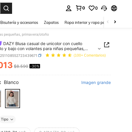
0
0
a. Press Enter to select.
Bisutería y accesorios
Zapatos
Ropa interior y ropa para dormir
Ho
ñas pequeñas, primavera/otoño
DAZY Blusa casual de unicolor con cuello
o y bajo con volantes para niñas pequeñas,
era/otoño
a251108552723439671
(100+ Comentarios)
013
$8.590
-30%
ICE AND AVAILABILITY
:
Blanco
Imagen grande
Tipo