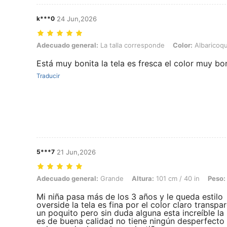
k***0
24 Jun,2026
Adecuado general: La talla corresponde, Color: Albaricoque, Talla: 
Adecuado general:
La talla corresponde
Color:
Albaricoq
Está muy bonita la tela es fresca el color muy b
Traducir
5***7
21 Jun,2026
Adecuado general: Grande, Altura: 101 cm / 40 in, Peso: 19 kg / 42 l
Adecuado general:
Grande
Altura:
101 cm / 40 in
Peso:
Mi niña pasa más de los 3 años y le queda estilo
overside la tela es fina por el color claro transpa
un poquito pero sin duda alguna esta increíble la
es de buena calidad no tiene ningún desperfecto 