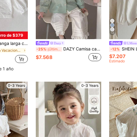
12
rro de $379
do para bebé niña, primavera y otoño
Dazy
LMoss
DAZY Camisa casual de manga larga con solapa y bordado floral para niña bebé, abotonada sencilla, primavera, para niños pequeños
SHEIN LMoss Kids Camisa de manga lar
-25%
¡Últimos 3 días
-12%
en Vacaciones Tops para niñas
$7.207
$7.568
Estimado
e 1 año
0-3 Years
0-3 Years