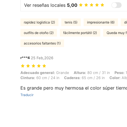
Ver reseñas locales
5,00
rapidez logística (2)
tenis (5)
impresionante (6)
d
outfits de otoño (2)
fácilmente portátil (2)
Queda muy f
accesorios faltantes (1)
r***4
25 Feb,2026
Adecuado general: Grande, Altura: 80 cm / 31 in, Peso: 14 kg / 31 lbs
Adecuado general:
Grande
Altura:
80 cm / 31 in
Peso:
1
Cintura:
60 cm / 24 in
Caderas:
65 cm / 26 in
Color:
Alb
Es grande pero muy hermosa el color súper tiern
Traducir