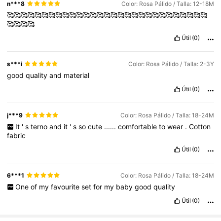
n***8
Color: Rosa Pálido / Talla: 12-18M
🥰🥰🥰🥰🥰🥰🥰🥰🥰🥰🥰🥰🥰🥰🥰🥰🥰🥰🥰🥰🥰🥰🥰🥰🥰🥰🥰🥰🥰
🥰🥰🥰🥰
Útil
(0)
s***i
Color: Rosa Pálido / Talla: 2-3Y
good
quality
and
material
Útil
(0)
j***9
Color: Rosa Pálido / Talla: 18-24M
It
'
s
terno
and
it
'
s
so
cute
......
comfortable
to
wear
.
Cotton
fabric
Útil
(0)
6***1
Color: Rosa Pálido / Talla: 18-24M
One
of
my
favourite
set
for
my
baby
good
quality
Útil
(0)