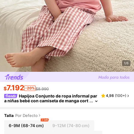
1/6
7.192
$
-20%
$8.990
Hapijoa Conjunto de ropa informal par
4,98
(
100+
)
a niñas bebé con camiseta de manga cort
a con estampado de dibujos animados de
cuello redondo y pantalones a cuadros
Talla
Por Defecto
3 left
6-9M
(68-74 cm)
9-12M
(74-80 cm)