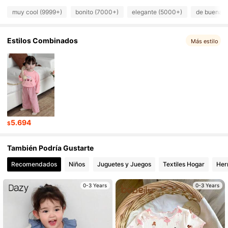
muy cool (9999+)
bonito (7000+)
elegante (5000+)
de buena c
28K Seguidores
4,89
Estilos Combinados
Más estilo
28K Seguidores
4,89
28K Seguidores
4,89
28K Seguidores
4,89
5.694
$
También Podría Gustarte
28K Seguidores
4,89
Recomendados
Niños
Juguetes y Juegos
Textiles Hogar
Her
0-3 Years
0-3 Years