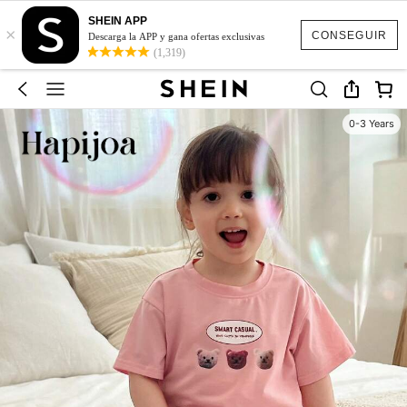
SHEIN APP
×
CONSEGUIR
Descarga la APP y gana ofertas exclusivas
(1,319)
0-3 Years