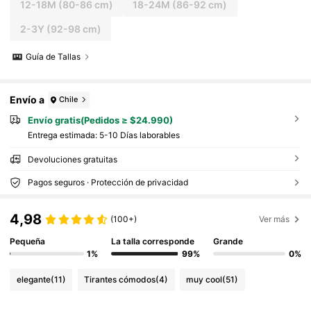
12-18M
(80-86 cm)
18-24M
(86-92 cm)
2-3Y
(92-98 cm)
Guía de Tallas
Envío a
Chile
Envío gratis(Pedidos ≥ $24.990)
Entrega estimada:
5-10 Días laborables
Devoluciones gratuitas
Pagos seguros · Protección de privacidad
4,98
(100+)
Ver más
Pequeña
La talla corresponde
Grande
1%
99%
0%
elegante
(11)
Tirantes cómodos
(4)
muy cool
(51)