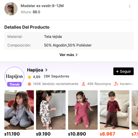
Modelar es vestir:
9-12M
Altura:
88.0
Detalles Del Producto
Material:
Tela tejida
28K Seguidores
4,89
Composición:
50% Algodón,50% Poliéster
Ver más
28K Seguidores
4,89
Hapijoa
Seguir
28K Seguidores
4,89
140K Vendido recientemente
49K Recompra
Incremento
28K Seguidores
4,89
28K Seguidores
4,89
11.190
9.190
10.890
8.967
7
28K Seguidores
4,89
$
$
$
$
$