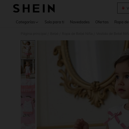
V
Use up 
Categorías
Solo para ti
Novedades
Ofertas
Ropa de
Página principal
Bebé
Ropa de Bebé Niña
Vestido de Bebé Niñ
/
/
/