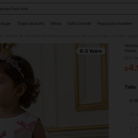
estido Para Niña
and down arrow keys to navigate search Búsqueda reciente and Busca y Encuentr
 mujer
Trajes de baño
Niños
Talla Grande
Ropa para hombre
a
/
Vestid
moda, 
0-3 Years
tela s
SKU: s
como e
4
$
PR
Talla
6-9
12-
2-3