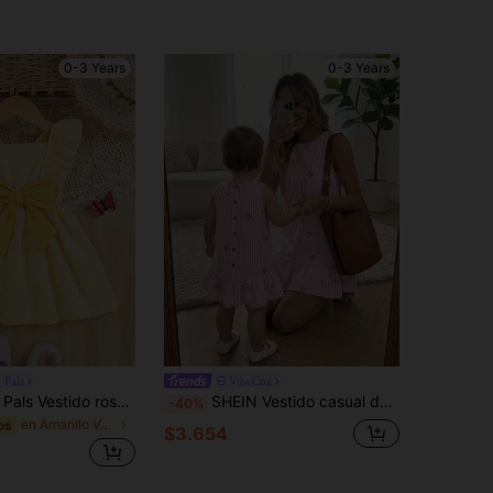
0-3 Years
0-3 Years
 Pals
VibeCoz
SHEIN Playful Pals Vestido rosa con volantes y lazo delantero para bebé niña, vestido de moda casual para bebé niña, primavera/verano
SHEIN Vestido casual de vacaciones con rayas y lazo bordado para niña bebé
-40%
en Amarillo Vestidos De Niñas Bebés
os
$3.654