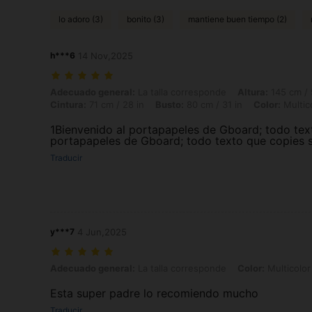
lo adoro (3)
bonito (3)
mantiene buen tiempo (2)
h***6
14 Nov,2025
Adecuado general: La talla corresponde, Altura: 145 cm / 57 in, Peso: 
Adecuado general:
La talla corresponde
Altura:
145 cm / 
Cintura:
71 cm / 28 in
Busto:
80 cm / 31 in
Color:
Multic
1Bienvenido al portapapeles de Gboard; todo tex
portapapeles de Gboard; todo texto que copies s
Traducir
y***7
4 Jun,2025
Adecuado general: La talla corresponde, Color: Multicolor, Talla: 2-
Adecuado general:
La talla corresponde
Color:
Multicolor
Esta super padre lo recomiendo mucho
Traducir