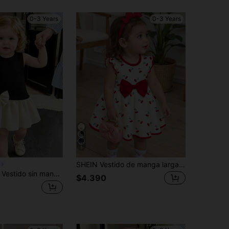
0-3 Years
0-3 Years
5
SHEIN Vestido de manga larga para bebés niñas con bonito estampado de cerezas, lazo dulce y patrón de dibujos animados, de moda para otoño/invierno
Souflis Souflis Vestido sin mangas de cuello alto asimétrico con patchwork negro y beige para niñas bebé, verano, lindo, elegante, cumpleaños, dulce, de moda, para salidas, cómodo
$4.390