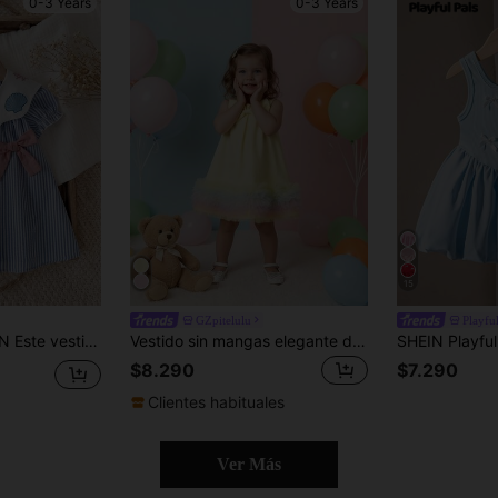
0-3 Years
0-3 Years
15
GZpitelulu
Playful
orno de lazo, es adecuado para fiestas de cumpleaños, fiestas de noche, actuaciones, bodas, bautizos, ceremonias de apertura, uso diario, escuela, salidas y temporadas de primavera/verano.
Vestido sin mangas elegante de tela jacquard para niñas pequeñas en primavera/verano con acento de lazo, falda de tul colorida y multicapa, alegre y lindo para uso diario y fiestas
$8.290
$7.290
Clientes habituales
Ver Más