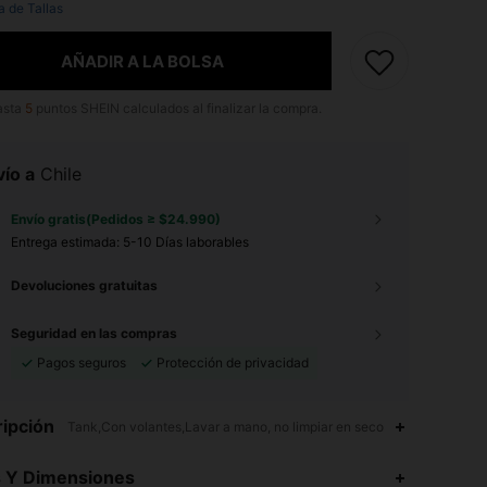
a de Tallas
AÑADIR A LA BOLSA
asta
5
puntos SHEIN calculados al finalizar la compra.
ío a
Chile
Envío gratis(Pedidos ≥ $24.990)
Entrega estimada:
5-10 Días laborables
Devoluciones gratuitas
Seguridad en las compras
Pagos seguros
Protección de privacidad
ipción
Tank,Con volantes,Lavar a mano, no limpiar en seco
4,96
23K
743K
s Y Dimensiones