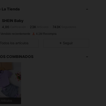
 La Tienda
4,96
23K
743K
SHEIN Baby
4,96
23K
743K
Calificación
Artículos
Seguidores
y***a
pagó
Hace 1 día
 Vendido recientemente
4.1M Recompra
4,96
23K
743K
Todos los artículos
Seguir
4,96
23K
743K
LOS COMBINADOS
4,96
23K
743K
4,96
23K
743K
4,96
23K
743K
 Artículos