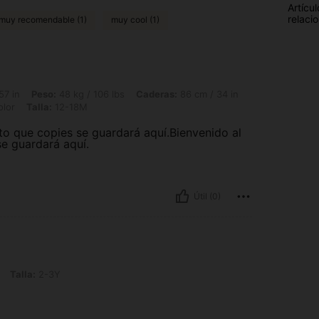
Artícul
relaci
muy recomendable (1)
muy cool (1)
48 kg / 106 lbs, Caderas: 86 cm / 34 in, Cintura: 71 cm / 28 in, Busto: 80 cm / 31 
57 in
Peso:
48 kg / 106 lbs
Caderas:
86 cm / 34 in
olor
Talla:
12-18M
to que copies se guardará aquí.Bienvenido al
e guardará aquí.
Útil (0)
3Y
Talla:
2-3Y