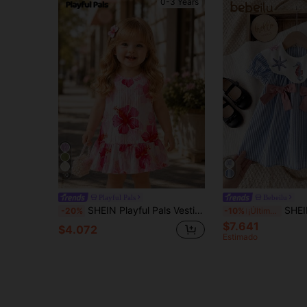
0-3 Years
10
Playful Pals
Bebeilu
SHEIN Playful Pals Vestido de tirantes sin mangas con volantes y estampado floral para bebé niña, vestido de princesa simple, casual, cómodo y versátil para verano, adecuado para salidas o para usar en capas
SHEIN Este vestido de tirantes a rayas sencillo y casual para niña pequeña, con ad
-20%
-10%
¡Últimos 3 días
$7.641
$4.072
Estimado