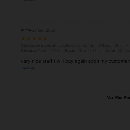
s***a
27 Sep,2025
Adecuado general: La talla corresponde, Altura: 139 cm / 55 in, Peso: 
Adecuado general:
La talla corresponde
Altura:
139 cm / 
Cintura:
71 cm / 28 in
Busto:
78 cm / 31 in
Color:
Multic
very nice staff i will buy again soon my customer
Traducir
Ver Más Re