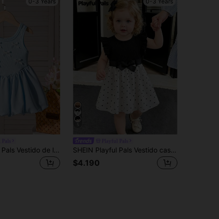
0-3 Years
0-3 Years
5
 Pals
Playful Pals
SHEIN Playful Pals Vestido de línea A de princesa con volantes y decoración de mariposa para niñas bebés en verano, nuevo en color negro
SHEIN Playful Pals Vestido casual diario versátil y lindo con estampado de mariposa y cinturón en la cintura para niñas bebés, adecuado para salidas
$4.190