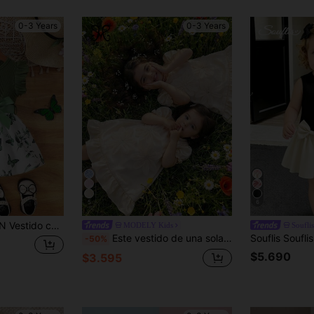
0-3 Years
0-3 Years
5
6
til y lindo para bebé niña con estampado de mariposas que incluye cinturón
MODELY Kids
Souflis
Este vestido de una sola pieza para niña en un suave tono beige presenta un cuello redondo clásico, lindas mangas abullonadas y delicados volantes en los puños y el bajo, acentuados con detalles florales dulces para un aspecto adorable pero sencillo. Diseñado para que tu pequeña brille como una princesa árabe, es perfecto para banquetes, fiestas y otras ocasiones especiales.
-50%
$5.690
$3.595