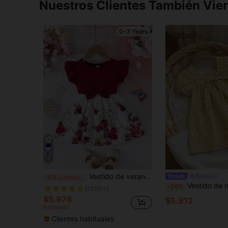
Nuestros Clientes También Vie
0-3 Years
8
Vestido de verano para bebé niña con estampado de retazos, manga corta, casual con lazo, versátil para vacaciones
Bebeilu
-5%
¡Últimos 3 días
Vestido de niña bebé con lazo de cuadros y mangas cortas abullonadas, vestido mini casual de línea A con cuello cuadrado para niñas pequeñas, vestido de verano con lazo de cuadros y mangas abullonadas, ajust
-20%
(1000+)
$5.976
$5.912
Estimado
Clientes habituales