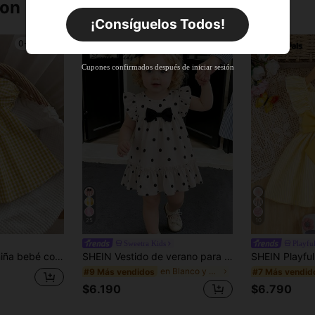
ron
Por tiempo limitado
Pedidos de +$27.936
¡Consíguelos Todos!
Nuevo usuario
0-3 Years
0-3 Years
55
%DE
Cupón de producto
Cupones confirmados después de iniciar sesión
DESCUENTO
Límite de $27.936
Por tiempo limitado
Pedidos de +$37.248
Nuevo usuario
57
%DE
Cupón de producto
DESCUENTO
Límite de $32.592
Por tiempo limitado
Pedidos de +$46.560
25
10
Sweetra Kids
Playful
e holgado casual para niñas pequeñas, ropa de bebé, vestido de niña, vestido casual para niños, ropa de algodón puro para niñas bebé, ropa de bebé - ropa de niña bebé - vestidos de niña bebé, Mon And Me
SHEIN Vestido de verano para niñas bebé con lunares negros & blancos+Decoración de lazo en el pecho+Mangas acampanadas Suave & Lindo
en Blanco y negro Vestidos De Niñas Bebés
#9 Más vendidos
#7 Más vendid
$6.190
$6.790