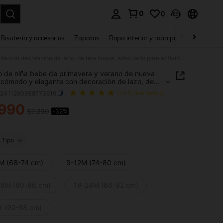
0
0
a. Press Enter to select.
Bisutería y accesorios
Zapatos
Ropa interior y ropa para dormir
Ho
Vestido de niña bebé de primavera y verano de nueva moda, cómodo y elegante con decoración de lazo, de tela suave, adecuado para actividades tanto interiores como exteriores
o de niña bebé de primavera y verano de nueva
cómodo y elegante con decoración de lazo, de
uave, adecuado para actividades tanto interiores
a2411290938773619
(14 Comentarios)
xteriores
.990
$7.290
-32%
ICE AND AVAILABILITY
Tipo
M (68-74 cm)
9-12M (74-80 cm)
18M (80-86 cm)
18-24M (86-92 cm)
Y (92-98 cm)