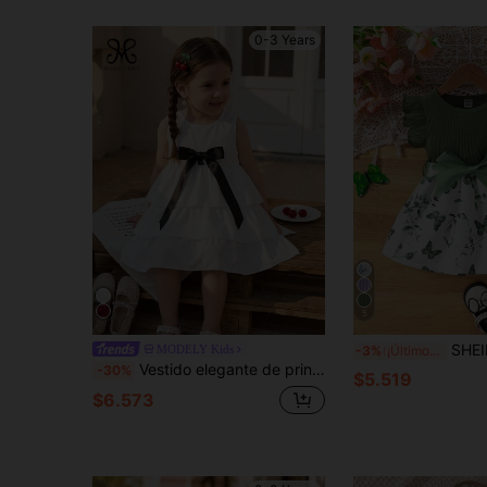
0-3 Years
5
SHEIN Vestido casual diario versá
MODELY Kids
-3%
¡Últimos 3 días
Vestido elegante de princesa para bebé niña con falda blanca de pastel y lazo negro sin mangas
-30%
$5.519
$6.573