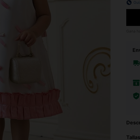
Guí
Gana h
Env
Descr
Talla