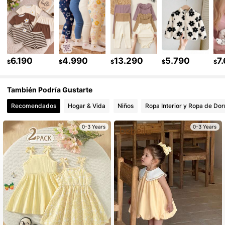
509K Seguidores
4,90
509K Seguidores
4,90
6.190
4.990
13.290
5.790
7
$
$
$
$
$
También Podría Gustarte
509K Seguidores
4,90
Recomendados
Hogar & Vida
Niños
Ropa Interior y Ropa de Dor
509K Seguidores
4,90
0-3 Years
0-3 Years
509K Seguidores
4,90
509K Seguidores
4,90