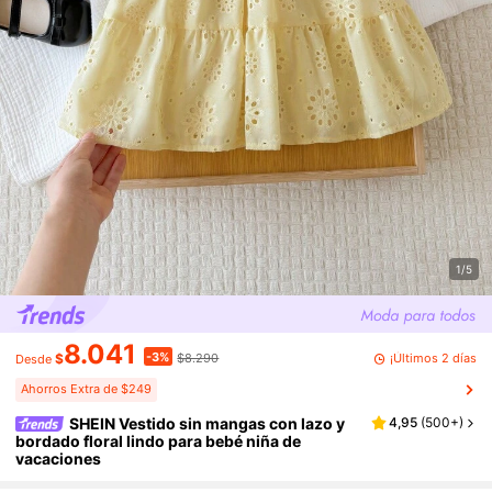
1/5
8.041
-3%
¡Últimos 2 días
$
$8.290
Desde
Ahorros Extra de $249
SHEIN Vestido sin mangas con lazo y
4,95
(
500+
)
bordado floral lindo para bebé niña de
vacaciones