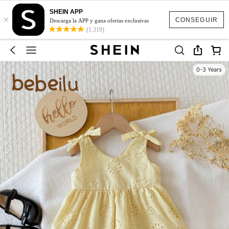
SHEIN APP
×
CONSEGUIR
Descarga la APP y gana ofertas exclusivas
(1,319)
0-3 Years