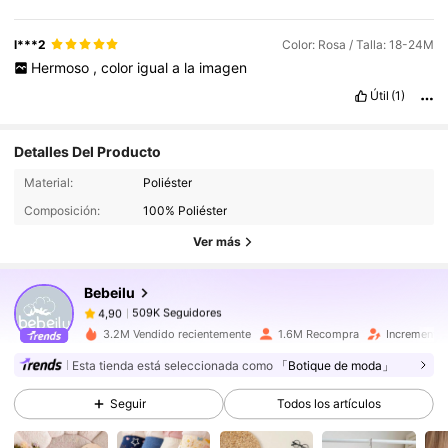
l***2
Color: Rosa / Talla: 18-24M
Hermoso
,
color
igual
a
la
imagen
Útil
(1)
Detalles Del Producto
509K Seguidores
4,90
Material:
Poliéster
Composición:
100% Poliéster
509K Seguidores
4,90
Ver más
Bebeilu
509K Seguidores
4,90
c***0
pagó
Hace 1 día
3.2M Vendido recientemente
1.6M Recompra
Incremento 
509K Seguidores
4,90
Esta tienda está seleccionada como
「Botique de moda」
Seguir
Todos los artículos
509K Seguidores
4,90