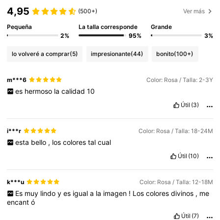
4,95
(500+)
Ver más
Pequeña
La talla corresponde
Grande
2%
95%
3%
lo volveré a comprar
(5)
impresionante
(44)
bonito
(100+)
m***6
Color: Rosa / Talla: 2-3Y
es
hermoso
la
calidad
10
Útil
(3)
i***r
Color: Rosa / Talla: 18-24M
esta
bello
,
los
colores
tal
cual
Útil
(10)
k***u
Color: Rosa / Talla: 12-18M
Es
muy
lindo
y
es
igual
a
la
imagen
!
Los
colores
divinos
,
me
encant
ó
Útil
(7)