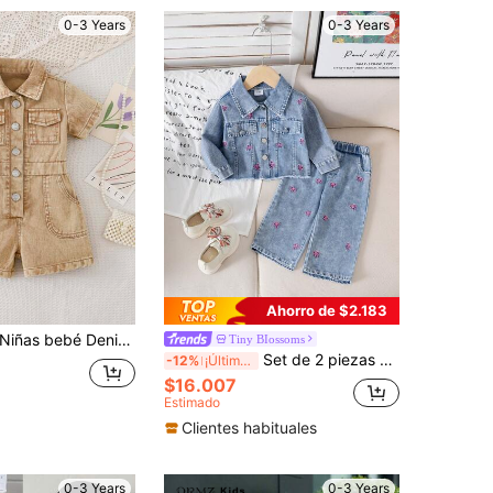
0-3 Years
0-3 Years
Ahorro de $2.183
s bebé Denim Ligero Verano Nuevo Llegada, Color Caqui Lavado, Moda Callejera Adorable y Dulce, Diseño de Vacaciones, Manga Corta con Cuello, Botones Delanteros de una Hilera, Bolsillos en el Pecho, Shorts de Cintura Elástica, Tela de Denim de Algodón Suave y Cómoda, Uso Diario, Fiesta, Escuela, Commute, Colección de Verano 2026
Tiny BIossoms
Set de 2 piezas chaqueta vaquera de manga larga con lazo + pantalones vaqueros para niñas bebé, para otoño y primavera
-12%
¡Últimos 2 días
$16.007
Estimado
Clientes habituales
0-3 Years
0-3 Years