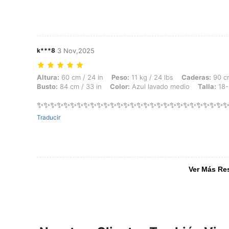
k***8
3 Nov,2025
Altura: 60 cm / 24 in, Peso: 11 kg / 24 lbs, Caderas: 90 cm / 35 in, C
Altura:
60 cm / 24 in
Peso:
11 kg / 24 lbs
Caderas:
90 cm
Busto:
84 cm / 33 in
Color:
Azul lavado medio
Talla:
18
✨✨✨✨✨✨✨✨✨✨✨✨✨✨✨✨✨✨✨✨✨✨✨✨✨✨✨✨
Traducir
Ver Más Re