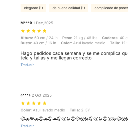
elegante (1)
de buena calidad (1)
complicado de poner 
M***9
1 Dec,2025
Altura: 60 cm / 24 in, Peso: 21 kg / 46 lbs, Caderas: 40 cm / 16 in, C
Altura:
60 cm / 24 in
Peso:
21 kg / 46 lbs
Caderas:
40 cm
Busto:
40 cm / 16 in
Color:
Azul lavado medio
Talla:
12-
Hago pedidos cada semana y se me complica que 
tela y tallas y me llegan correcto
Traducir
c***s
2 Oct,2025
Color: Azul lavado medio, Talla: 2-3Y
Color:
Azul lavado medio
Talla:
2-3Y
🤭🚗💙🚗🤭🚗🤭🚗🤭😵‍💫🤭🤭😵‍💫🤭😵‍💫🤭😵‍💫🤭😵‍
Traducir