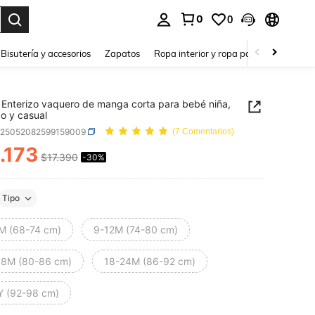
0
0
a. Press Enter to select.
Bisutería y accesorios
Zapatos
Ropa interior y ropa para dormir
Ho
Enterizo vaquero de manga corta para bebé niña,
o y casual
a25052082599159009
(7 Comentarios)
.173
$17.390
-30%
ICE AND AVAILABILITY
Tipo
M (68-74 cm)
9-12M (74-80 cm)
18M (80-86 cm)
18-24M (86-92 cm)
Y (92-98 cm)