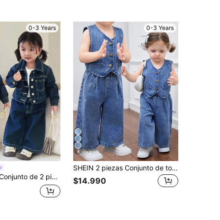
0-3 Years
0-3 Years
4
SHEIN 2 piezas Conjunto de top con tirantes de mezclilla y pantalones de cintura elástica para niñas bebé, conjunto casual de vacaciones bohemio para niñas, conjunto de graduación/fiesta/vacaciones, ropa casual y cómoda para niños en otoño
eta de manga larga con solapa y pantalones holgados de niña bebé en azul marino
$14.990