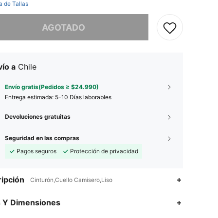
a de Tallas
imos, este producto está agotado.
AGOTADO
ío a
Chile
Envío gratis(Pedidos ≥ $24.990)
Entrega estimada:
5-10 Días laborables
Devoluciones gratuitas
Seguridad en las compras
Pagos seguros
Protección de privacidad
ipción
Cinturón,Cuello Camisero,Liso
4,96
23K
743K
s Y Dimensiones