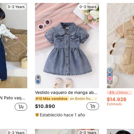
0-3 Years
0-3 Years
5
Vestido vaquero de manga abullonada con botones para niñas, adecuado para uso diario, festivales, fiestas, puede usarse como regalo
Niña
-3%
¡Últimos 2 días
ro azul marino holgado para bebé niña
en Botón frontal Denim para niñas
$14.928
#10 Más vendidos
Estimado
$10.890
Establecido hace 1 año
0-3 Years
0-3 Years