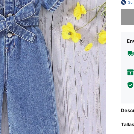
Guí
Lo sent
Env
Descr
Talla