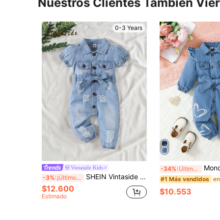
Nuestros Clientes También Vie
0-3 Years
Mono vaquero con estampado de corazón
Vintaside Kids
-34%
Últimas 7 hrs
SHEIN Vintaside Kids Mono De Mezclilla Rasgado Con Cinturón, Con Mangas Abullonadas, Para Niña Pequeña
-3%
¡Últimos 2 días
#1 Más vendidos
$12.600
$10.553
Estimado