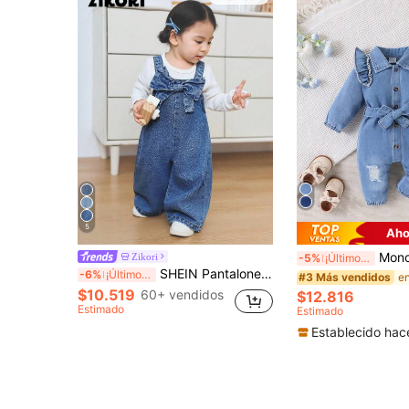
5
Aho
Mono de manga larga con volantes de denim 
Zikori
-5%
¡Últimos 2 días
SHEIN Pantalones de peto holgados de mezclilla azul con decoración de lazo 3D para bebé niña
-6%
¡Últimos 2 días
#3 Más vendidos
$10.519
60+ vendidos
$12.816
Estimado
Estimado
Establecido hac