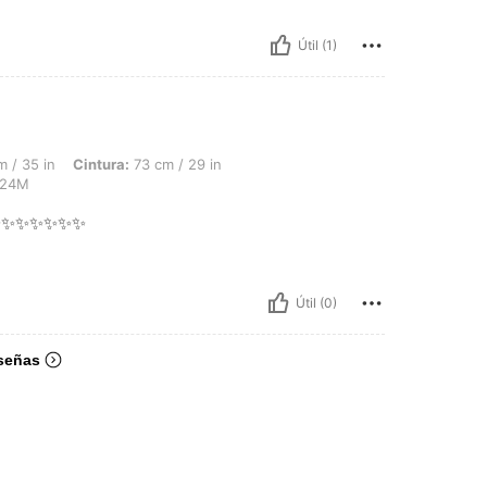
Útil (1)
intura: 73 cm / 29 in, Busto: 84 cm / 33 in, Color: Azul lavado medio, Talla: 18-24
 / 35 in
Cintura:
73 cm / 29 in
-24M
✨✨✨✨✨✨✨
Útil (0)
señas