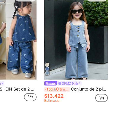
u
DRMZ Kids
HEIN Set de 2 piezas de chaleco de jean azul y pantalones con detalle de moño blanco para niñas bebés
Conjunto de 2 piezas de chaleco de mezclilla y pantalones de corte holgado para niñas bebé
-15%
¡Últimos 2 días
$13.422
Estimado