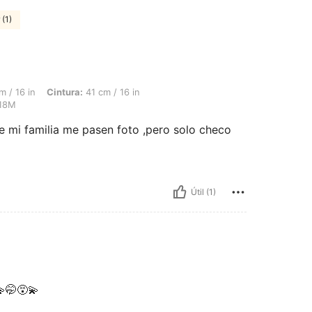
(1)
intura: 41 cm / 16 in, Busto: 40 cm / 16 in, Color: Azul lavado medio, Talla: 12-18M
 / 16 in
Cintura:
41 cm / 16 in
18M
mi familia me pasen foto ,pero solo checo
Útil (1)
🤭😵‍💫