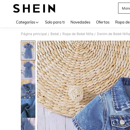
Mono
Use up 
Categorías
Solo para ti
Novedades
Ofertas
Ropa de
Página principal
Bebé
Ropa de Bebé Niña
Denim de Bebé Niña
/
/
/