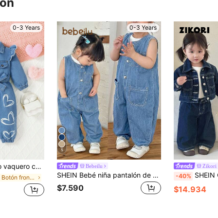
ron
0-3 Years
0-3 Years
5
 de manga corta azul casual y lindo para bebé niña, nueva llegada de otoño/invierno
Bebeilu
Zikori
SHEIN Bebé niña pantalón de mezclilla azul oscuro sin mangas con rayas blancas y pantalón entallado
SHEIN Conjunto de 2 piezas de chaqu
-40%
en Botón frontal Denim para niñas
$7.590
$14.934