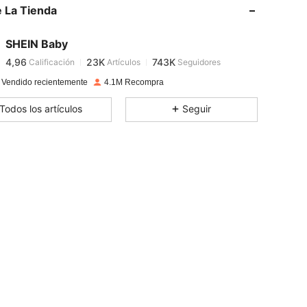
 La Tienda
4,96
23K
743K
SHEIN Baby
4,96
23K
743K
Calificación
Artículos
Seguidores
a***2
pagó
Hace 1 día
 Vendido recientemente
4.1M Recompra
4,96
23K
743K
Todos los artículos
Seguir
4,96
23K
743K
4,96
23K
743K
4,96
23K
743K
4,96
23K
743K
4,96
23K
743K