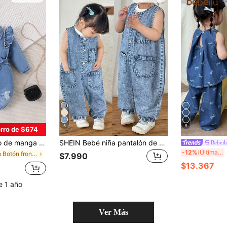
5
5
rro de $674
desgastado para niña bebé, con lazo y botones delanteros, conjunto para exterior de primavera/otoño
SHEIN Bebé niña pantalón de mezclilla azul oscuro sin mangas con rayas blancas y pantalón entallado
Bebeil
S
-12%
Últimas 7 hrs
en Botón frontal Denim para niñas
$7.990
$13.367
e 1 año
Ver Más