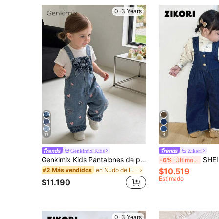
0-3 Years
11
4
Genkimix Kids
Zikori
Genkimix Kids Pantalones de peto vaqueros de estilo vintage y lindo para niñas, temporada media, color denim azul, diseño bordado 3D en forma de corazón rosa, pierna recta holgada, tela suave y cómoda, adecuado para la escuela, el transporte y el uso al aire libre de moda y versátil
SHEIN Peto vaque
-6%
¡Últimos 2 días
en Nudo de lazo Denim para niñas
$10.519
#2 Más vendidos
Estimado
$11.190
0-3 Years