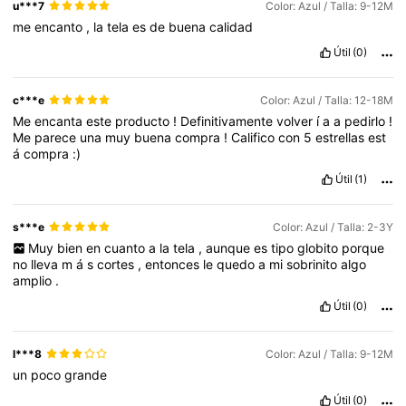
u***7
Color: Azul / Talla: 9-12M
me
encanto
,
la
tela
es
de
buena
calidad
Útil
(0)
c***e
Color: Azul / Talla: 12-18M
Me
encanta
este
producto
!
Definitivamente
volver
í
a
a
pedirlo
!
Me
parece
una
muy
buena
compra
!
Califico
con
5
estrellas
est
á
compra
:)
Útil
(1)
s***e
Color: Azul / Talla: 2-3Y
Muy
bien
en
cuanto
a
la
tela
,
aunque
es
tipo
globito
porque
no
lleva
m
á
s
cortes
,
entonces
le
quedo
a
mi
sobrinito
algo
amplio
.
Útil
(0)
l***8
Color: Azul / Talla: 9-12M
un
poco
grande
Útil
(0)