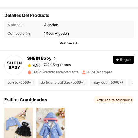
Detalles Del Producto
Material:
Algodón
742K Seguidores
4,96
Composición:
100% Algodón
Ver más
742K Seguidores
4,96
SHEIN Baby
Seguir
742K Seguidores
4,96
l***6
pagó
Hace 1 día
3.8M Vendido recientemente
4.1M Recompra
bonito (9999+)
de buena calidad (9999+)
muy cool (9999+)
com
742K Seguidores
4,96
Estilos Combinados
Artículos relacionados
742K Seguidores
4,96
742K Seguidores
4,96