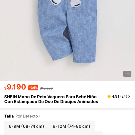
1/5
9.190
-34%
$
$13.990
SHEIN Mono De Peto Vaquero Para Bebé Niño
4,91
(
24
)
Con Estampado De Oso De Dibujos Animados
Talla
Por Defecto
6-9M
(68-74 cm)
9-12M
(74-80 cm)