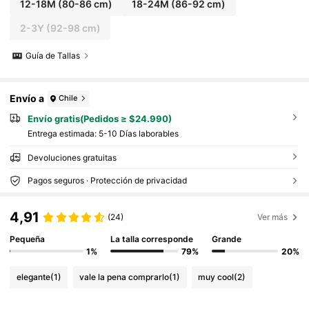
12-18M
(80-86 cm)
18-24M
(86-92 cm)
2-3Y
(92-98 cm)
Guía de Tallas
Envío a
Chile
Envío gratis(Pedidos ≥ $24.990)
Entrega estimada:
5-10 Días laborables
Devoluciones gratuitas
Pagos seguros · Protección de privacidad
4,91
(24)
Ver más
Pequeña
La talla corresponde
Grande
1%
79%
20%
elegante
(1)
vale la pena comprarlo
(1)
muy cool
(2)