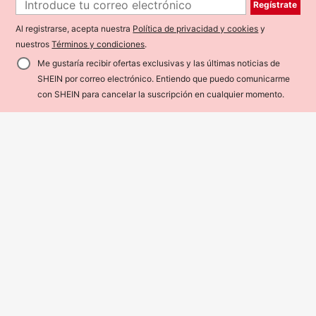
Regístrate
Al registrarse, acepta nuestra
Política de privacidad y cookies
y
nuestros
Términos y condiciones
.
Me gustaría recibir ofertas exclusivas y las últimas noticias de
SHEIN por correo electrónico. Entiendo que puedo comunicarme
¡34% DE DESCUENTO!
AÑADIR A LA BOLSA
con SHEIN para cancelar la suscripción en cualquier momento.
7
Pipplin
SHEIN Pantalones de tirantes a cua
SHEIN Peto de bebé niño casual y li
dros para bebé unisex, casuales y li
ndo con estampado de rayas y oso
#5 Más vendidos
en Blanco y negro Monos para bebés niños
#4 Más vendidos
en Bordado Monos para bebés niños
ndos, ropa de primavera/verano par
de dibujos animados, versátil
8.490
5.990
a niño, ropa de calle
$
$
0-3 Years
0-3 Years