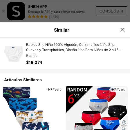
SHEIN APP
×
CONSEGUIR
Descarga la APP y gana ofertas exclusivas
(1,319)
Similar
Babidu Slip Niño 100% Algodón, Calzoncillos Niño Slip
Suaves y Transpirables, Diseño Liso Para Niños de 2 a 16
Años, Ropa Interior Cómoda, Ideal Uso Diario y Deportivos,
Blanco
Calzoncillo Diseño Clásico - Envío GRATIS ✅ Entrega 24/48h
$18.074
a España (península)
Artículos Similares
4-7 Years
4-7 Years