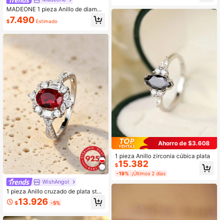
pleaños para Novia Esposa Madre E
mpaque en Caja de Regalo con Cer
MADEONE 1 pieza Anillo de diaman
tificado
te único de plata de ley 925 con cu
7.490
$
Estimado
atro garras en forma de huevo, ade
cuado para uso diario de mujeres, r
egalo perfecto para el cumpleaños
de la novia
Ahorro de $3.608
1 pieza Anillo zirconia cúbica plata
15.382
$
-19%
¡Últimos 2 días
WishAngol
1 pieza Anillo cruzado de plata sterl
ing sólida de lujo con rubí talla óval
13.926
$
-5%
o de 2 quilates, regalo de boda, com
promiso, aniversario y cumpleaños
para mujeres