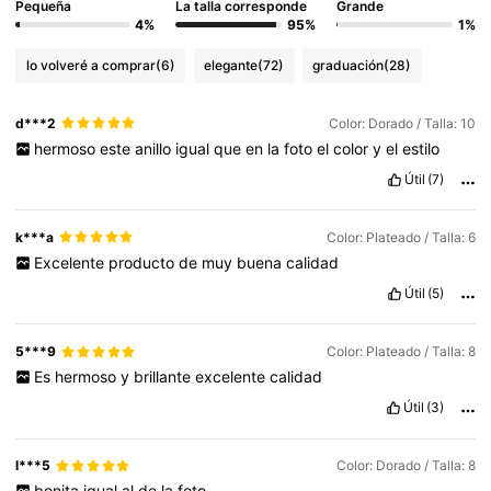
Pequeña
La talla corresponde
Grande
4%
95%
1%
lo volveré a comprar
(6)
elegante
(72)
graduación
(28)
d***2
Color: Dorado / Talla: 10
hermoso
este
anillo
igual
que
en
la
foto
el
color
y
el
estilo
Útil
(7)
k***a
Color: Plateado / Talla: 6
Excelente
producto
de
muy
buena
calidad
Útil
(5)
5***9
Color: Plateado / Talla: 8
Es
hermoso
y
brillante
excelente
calidad
Útil
(3)
l***5
Color: Dorado / Talla: 8
bonita
igual
al
de
la
foto