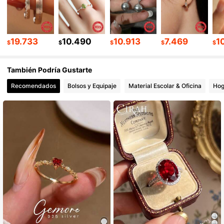
83K Seguidores
4,91
83K Seguidores
4,91
19.733
10.490
10.913
7.469
1
$
$
$
$
$
También Podría Gustarte
83K Seguidores
4,91
Recomendados
Bolsos y Equipaje
Material Escolar & Oficina
Hog
83K Seguidores
4,91
83K Seguidores
4,91
83K Seguidores
4,91