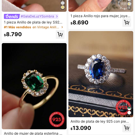
5
1 pieza Anillo rojo para mujer, joyerí
#GalaDeLuzYSombra
a exquisita, regalo de aniversario y
8.690
1 pieza Anillo de plata de ley S925
$
cumpleaños
con gema en forma de corazón, cas
#1 Más vendidos
en Vintage Anillo Fino Único
ual y lindo, adecuado para uso diari
8.790
o, fiestas, regalo del Día de San Val
$
entín
Anillo de plata de ley 925 con piedr
a verde grabada, zafiro azul y circo
13.090
$
nita cúbica ovalada
Anillo de mujer de plata esterlina 92