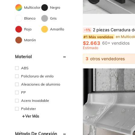
Multicolor
Negro
Blanco
Gris
Rojo
Amarillo
2 piezas Cerradura de puerta deslizante metálica ajustable con llaves - Cerradura de vertical para puertas para mascotas, sin nec
-1%
#1 Más vendidos
Marrón
$2.663
60+ vendidos
Estimado
Material
3
otros vendedores
ABS
Policloruro de vinilo
Aleaciones de aluminio
PP
Acero Inoxidable
Poliéster
Ver Más
Método De Conexión