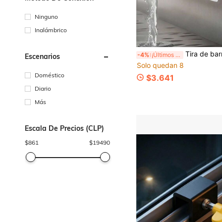
Ninguno
Inalámbrico
Tira de barrera de agua para alféizar de ventana, burlete para ventana y puerta, tira de se
-4%
¡Últimos 3 días
Escenarios
Solo quedan 8
Doméstico
$3.641
Diario
Más
Escala De Precios (CLP)
$
861
$
19490