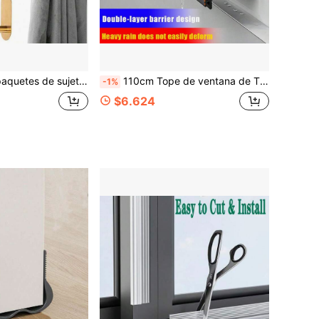
inas, ganchos para cortinas, soportes para cordón de cortinas sin taladro
110cm Tope de ventana de TPE, solución universal a prueba de lluvia, tira de sellado de ventana, barrera de agua efectiva para paneles de ventana, prevención de infiltración de agua de lluvia, tira de sellado de espacio de ventana
-1%
$6.624