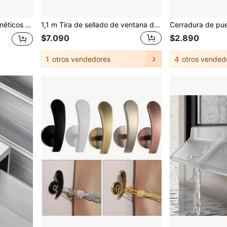
baño, dormitorio, decoración de sala de estar, uso de cortinas de ducha en el hogar, decoración de dormitorio
1,1 m Tira de sellado de ventana de TPE, Tablero de desvío de agua a prueba de agua para balcón, Tira de sellado de ventana para el hogar
$7.090
$2.890
1
otros vendedores
4
otros vended