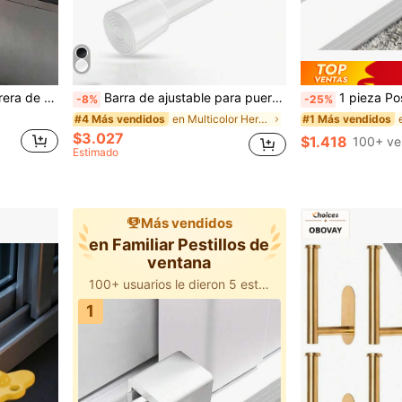
llado a prueba de lluvia, tope de agua para ranura de ventana
Barra de ajustable para puerta corrediza, barra de ajustable de metal para ventana y puerta de vidrio con barra de bloqueo deslizante de y puntas de goma - Construcción de metal con mejorada, adecuada para la mayoría de las puertas, cerraduras del hogar, cerraduras de puertas
1 pieza Posicionador de bloqueo de ventana Límite de ventana corrediza Cerradura de aleación de 
-8%
-25%
en Multicolor Herrajes para ventanas
#4 Más vendidos
#1 Más vendidos
$3.027
$1.418
100+ ve
Estimado
Más vendidos
en Familiar Pestillos de
ventana
100+ usuarios le dieron 5 estrellas
1