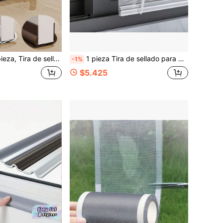
ta a prueba de sonido, Tira protectora contra el viento y la lluvia, Relleno de brecha autoadhesivo a prueba de insectos y aislante de sonido (Cinta adhesiva de doble cara adherida a la parte posterior del manual de instrucciones)
1 pieza Tira de sellado para ventana corredera de TPE autoadhesiva, burlete para ventana a prueba de viento, aislante de sonido, impermeable y a prueba de insectos - Fácil de instalar
-1%
$5.425