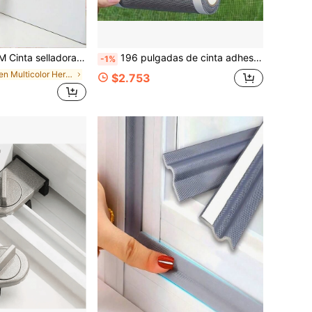
zas, aislamiento acústico, a prueba de polvo e impermeable, control de plagas, tira selladora para mejoras del hogar, reducción de ruido en invierno
196 pulgadas de cinta adhesiva para reparar ventanas y puertas, adecuada para reparar agujeros en mosquiteras, fácil de aplicar, no impermeable - para reparar agujeros y desgarros
-1%
en Multicolor Herrajes para ventanas
$2.753