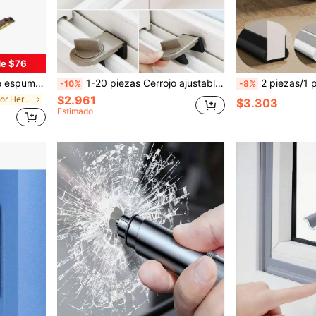
de $76
ra a prueba de viento para puertas
1-20 piezas Cerrojo ajustable para ventana corrediza, Pestillo de antirrobo para puertas y ventanas, Tope a prueba de niños para ventanas, Tope de aleación resistente para ventanas horizontales/verticales
2 piezas/1 pieza, Tira de sellado flexible de PVC para la parte inferior de la puerta 2025, Tira de sellado a prueba de viento para la parte inferior de la puerta, Jun
-10%
-8%
$2.961
en Multicolor Herrajes para ventanas
$3.303
Estimado