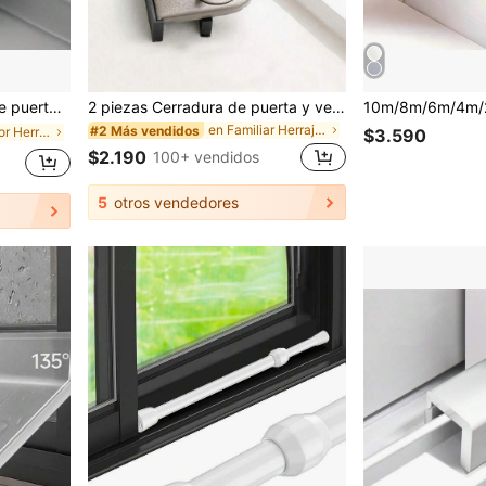
esidad de montaje, sin necesidad de batería
2 piezas Cerradura de puerta y ventana corrediza de aleación de aluminio, cerradura de de aleación de aluminio de alta resistencia, cuña antirrobo ajustable para puerta y ventana corrediza, dispositivo antirrobo reforzado, limitador de para el hogar, tapón antirrobo ajustable para puerta y ventana corrediza, clip de fijación de puerta corrediza, cerradura de puerta corrediza, con funciones antiaprisionamiento, antirrobo y antivuelco, adecuado para la del hogar, 1 pieza
en Familiar Herrajes para ventanas
#2 Más vendidos
en Multicolor Herrajes para ventanas
$3.590
$2.190
100+ vendidos
5
otros vendedores