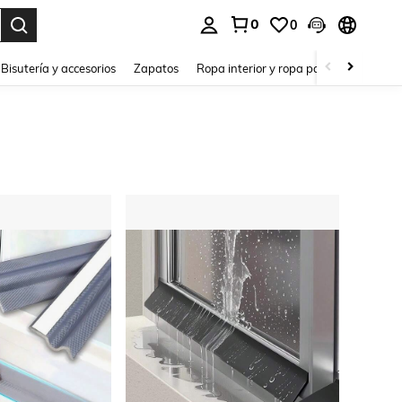
0
0
a. Press Enter to select.
Bisutería y accesorios
Zapatos
Ropa interior y ropa para dormir
Ho