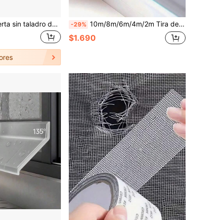
Cerradura de puerta sin taladro de empujar-tirar, Cerradura de ventana corrediza para niños, Limitador antirrobo de alta elevación, Cerradura de seguridad antirrobo
10m/8m/6m/4m/2m Tira de sellado autoadhesiva - Sellador de plástico para puertas y ventanas para aislamiento contra el viento, el polvo, el calor y el ruido - Fácil instalación (Gris)
-29%
$1.690
ores