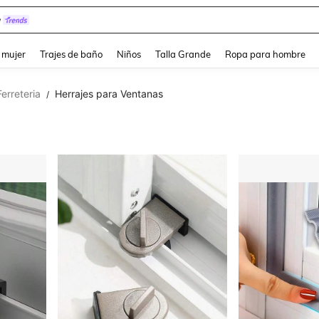
y
and down arrow keys to navigate search Búsqueda reciente and Busca y Encuentr
 mujer
Trajes de baño
Niños
Talla Grande
Ropa para hombre
Ferreteria
Herrajes para Ventanas
/