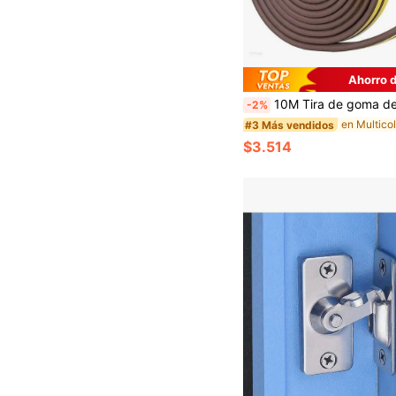
Ahorro 
10M Tira de goma de espuma autoadhesiva de aislamiento acústico para ventanas, tira sellado
-2%
#3 Más vendidos
$3.514