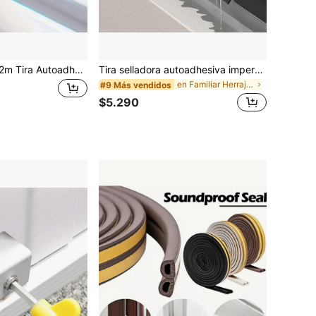
10m/8m/6m/4m/2m Tira Autoadhesiva de Sellado - Sellador de Puertas y Ventanas de Plástico para Aislamiento del Viento, Polvo, Calor y Ruido - Fácil Instalación (Gris)
Tira selladora autoadhesiva impermeable para el borde de ventanas del hogar, deflector de agua para balcón, tablero de protección contra el agua
en Familiar Herrajes para ventanas
#9 Más vendidos
$5.290