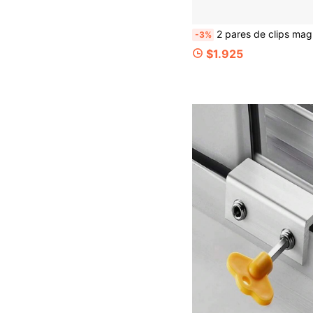
2 pares de clips magnéticos para cortinas, clips magnéticos con peso para cortinas con chinchetas, sujetadores magnéticos para cortinas, mantienen las cortinas o cortinas de ducha firmemente contra la pared, evitan que el viento sople, la filtración de luz, adecuados para dormitorio, accesorios de 
-3%
$1.925