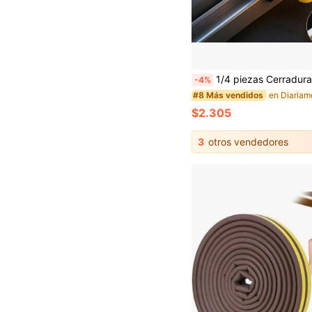
1/4 piezas Cerradura deslizante ajustable para ventana, material de aleación de aluminio, con llave, limitador de posición de ventana, ap
-4%
#8 Más vendidos
$2.305
3
otros vendedores