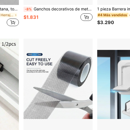
Cerrojo ajustable para ventana, tope de para niños y mascotas, cerradura antirrobo sin perforación para ventana corrediza, accesorios de ferretería
Ganchos decorativos de metal para cortinas, ganchos de sujeción de cortinas montados en la pared con tornillos, decoración del hogar en dorado/plateado/negro, adecuados para el hogar, habitación, sala de estar, baño, dormitorio, decoración de bodas, regalo del Día de la Madre
-8%
en Familiar Herrajes para ventanas
#4 Más vendidos
$1.831
$3.290