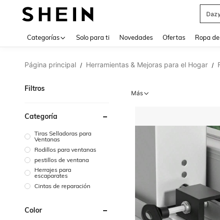
Daz
Use up 
Categorías
Solo para ti
Novedades
Ofertas
Ropa de
Página principal
Herramientas & Mejoras para el Hogar
/
/
Filtros
Más
Categoría
Tiras Selladoras para
Ventanas
Rodillos para ventanas
pestillos de ventana
Herrajes para
escaparates
Cintas de reparación
Color