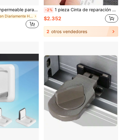
1 pieza Barrera impermeable para ventana corrediza sin taladro - Sistema de drenaje de ventana para exteriores de alta resistencia, deflector impermeable para ventana corrediza con diseño de reflujo, fácil de instalar, con respaldo adhesivo, tablero de drenaje de agua de lluvia negro, adecuado para ventanas corredizas, balcones y puertas de ducha - a prueba de fugas y de residuos, se ajusta a ventanas de vidrio simple/doble
1 pieza Cinta de reparación de mosquitera de 118.11 pulgadas, parche autoadhesivo para rasgaduras de pantallas y cortinas de dormitorio, parche de malla impermeable para pantallas de ventanas y puertas, cinta de reparación de mosquitera, fácil de cortar a medida
-2%
en Diariamente Herrajes para ventanas
$2.352
2
otros vendedores