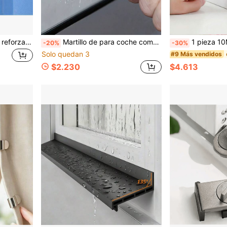
Cierre de acero inoxidable reforzado, cerradura de puerta de madera, universal para dormitorio, baño, puerta corrediza, candado
Martillo de para coche compacto y ligero, rompevidrios portátil para vehículo, martillo de rescate y escape de emergencia multifunción para coche, martillo rompevidrios, adecuado para situaciones de emergencia
1 pieza 10M Cinta selladora de espuma de plástico autoadhesiva para ventanas y puertas corredi
-20%
-30%
Solo quedan 3
#9 Más vendidos
$2.230
$4.613