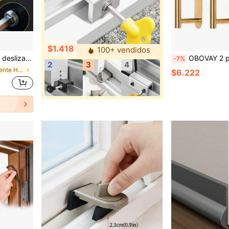
$1.418
100+ vendidos
to para puertas y ventanas deslizantes horizontales
OBOVAY 2 paquetes de sujetadores adhesivos para cort
-7%
2
3
4
en Diariamente Herrajes para ventanas
$6.222