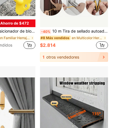
Ahorro de $472
aluminio Protección infantil Cerradura antirrobo para puertas y ventanas (Como puede ver en la imagen, nuestro producto incluye una llave o dos llaves)
10 m Tira de sellado autoadhesiva a prueba de viento para puertas y ventanas, aislamiento acústico, cinta de goma impermeable y a prueba de colisiones, ideal para hoteles, restaurantes, oficinas, regalos
-40%
en Familiar Herrajes para ventanas
en Multicolor Herrajes para ventanas
#8 Más vendidos
$2.814
ndidos
1
otros vendedores