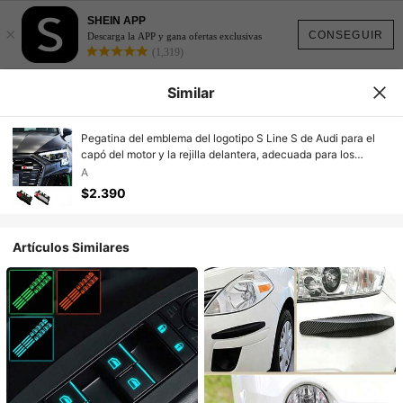
SHEIN APP
×
CONSEGUIR
Descarga la APP y gana ofertas exclusivas
(1,319)
Similar
Pegatina del emblema del logotipo S Line S de Audi para el
capó del motor y la rejilla delantera, adecuada para los
modelos A4 B6 B8, S1, S2, S3, S4, S5, S6, A1, A3, A6 C5, A5,
A
A8
$2.390
Artículos Similares