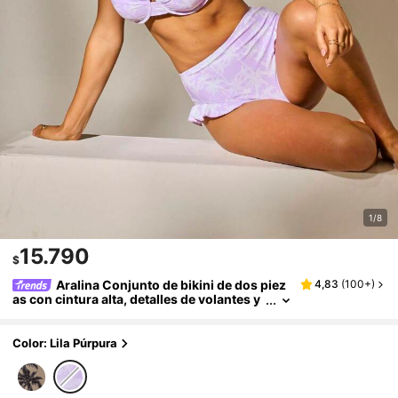
1/8
15.790
$
Aralina Conjunto de bikini de dos piez
4,83
(
100+
)
as con cintura alta, detalles de volantes y
estampado tropical para vacaciones de v
erano en la playa, incluye bolsa de natación
Color: Lila Púrpura