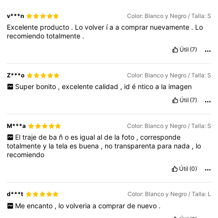
v***n
Color: Blanco y Negro / Talla: S
Excelente
producto
.
Lo
volver
í
a
a
comprar
nuevamente
.
Lo
recomiendo
totalmente
.
Útil
(7)
Z***o
Color: Blanco y Negro / Talla: S
Super
bonito
,
excelente
calidad
,
id
é
ntico
a
la
imagen
Útil
(7)
M***a
Color: Blanco y Negro / Talla: S
El
traje
de
ba
ñ
o
es
igual
al
de
la
foto
,
corresponde
totalmente
y
la
tela
es
buena
,
no
transparenta
para
nada
,
lo
recomiendo
Útil
(0)
d***t
Color: Blanco y Negro / Talla: L
Me
encanto
,
lo
volveria
a
comprar
de
nuevo
.