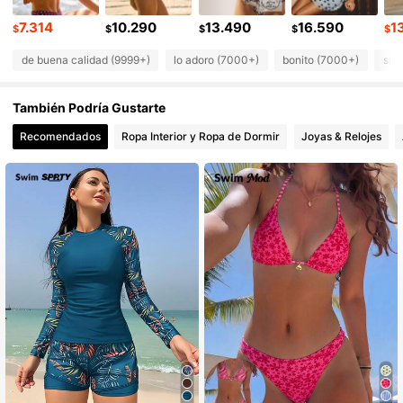
677K Seguidores
4,82
7.314
10.290
13.490
16.590
1
$
$
$
$
$
de buena calidad (9999+)
lo adoro (7000+)
bonito (7000+)
sua
677K Seguidores
4,82
También Podría Gustarte
677K Seguidores
4,82
Recomendados
Ropa Interior y Ropa de Dormir
Joyas & Relojes
677K Seguidores
4,82
677K Seguidores
4,82
677K Seguidores
4,82