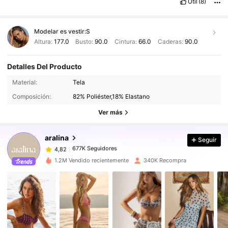
Útil
(8)
Modelar es vestir:
S
Altura:
177.0
Busto:
90.0
Cintura:
66.0
Caderas:
90.0
Detalles Del Producto
677K Seguidores
4,82
Material:
Tela
Composición:
82% Poliéster,18% Elastano
677K Seguidores
4,82
Ver más
aralina
Seguir
677K Seguidores
4,82
p***7
pagó
Hace 1 día
1.2M Vendido recientemente
340K Recompra
677K Seguidores
4,82
677K Seguidores
4,82