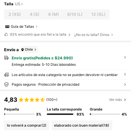
Talla
US
2
(XS)
4
(S)
6
(M)
8/10
(L)
12
(XL)
Guía de Tallas
93%
encontró que era fiel a la talla
¿No es tu talla? Dinos
Envío a
Chile
Envío gratis(Pedidos ≥ $24.990)
Entrega estimada:
5-10 Días laborables
Los artículos de esta categoría no se pueden devolver ni cambiar
Pagos seguros · Protección de privacidad
4,83
(100+)
Ver más
Pequeña
La talla corresponde
Grande
3%
93%
4%
lo volveré a comprar
(2)
elaborado con buen material
(18)