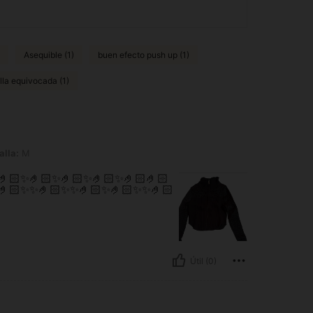
Asequible (1)
buen efecto push up (1)
lla equivocada (1)
alla:
M
🏻✨🤌🏻✨🤌🏻✨🤌🏻✨🤌🏻🤌🏻
✨🤌🏻✨✨🤌🏻✨✨🤌🏻✨🤌🏻✨✨🤌🏻
Útil (0)