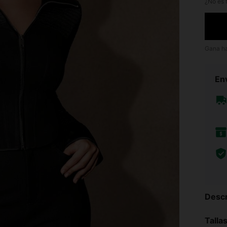
¿No es t
Gana h
Env
Descr
Talla