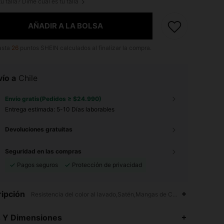
u talla? Dime cuál es tu talla
AÑADIR A LA BOLSA
asta
26
puntos SHEIN calculados al finalizar la compra.
ío a
Chile
Envío gratis(Pedidos ≥ $24.990)
Entrega estimada:
5-10 Días laborables
Devoluciones gratuitas
Seguridad en las compras
Pagos seguros
Protección de privacidad
ipción
Resistencia del color al lavado,Satén,Mangas de Campana
4,89
12K
4M
s Y Dimensiones