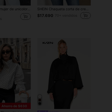
Chaqueta de mujer de unicolor con textura de lana, botones delanteros y bolsillos, para uso diario y festivo, negro, otoño
SHEIN Chaqueta corta de cremallera estilo moto, chaqueta casual de mujer de otoño tardío con cremallera, hombros caídos, solapa y ajuste regular, color negro liso para uso diario casual
$17.690
70+ vendidos
s
Ahorro de $630