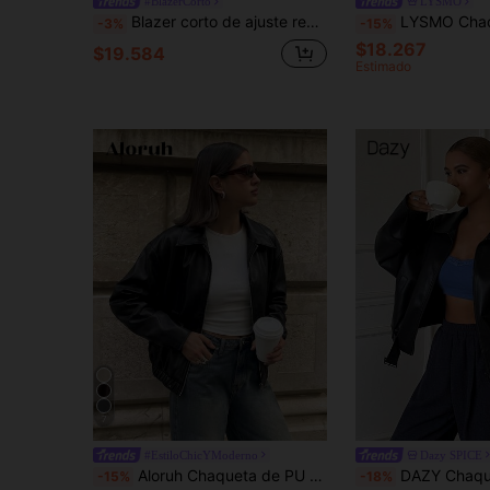
#BlazerCorto
LYSMO
Blazer corto de ajuste regular para mujer, chaqueta de traje de negocios de manga corta, adecuada para la temporada de graduación primavera/verano, color negro
LYSMO Chaqueta de mujer con estilo callejero de moda
-3%
-15%
$18.267
$19.584
Estimado
7
#EstiloChicYModerno
Dazy SPICE
Aloruh Chaqueta de PU Roja Ancla de Moda & Versátil para Viajes en Otoño/Invierno
DAZY Chaqueta de vuelo de cuero PU negro para mujer, manga larga, cuello vuelto, bo
-15%
-18%