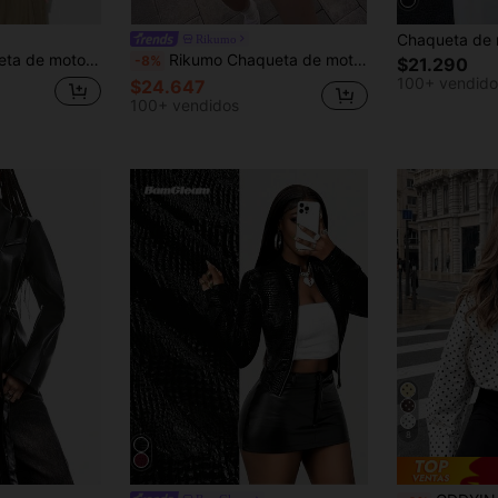
Rikumo
emallera asimétrica para ropa de abrigo de otoño e invierno
Rikumo Chaqueta de moto corta y audaz - Ante sintético vintage, estilo minimalista de motociclista con bolsillos con cremallera, perfecta para capas de ropa de calle en invierno
-8%
$21.290
100+ vendido
$24.647
100+ vendidos
8