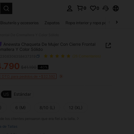
0
0
a. Press Enter to select.
Bisutería y accesorios
Zapatos
Ropa interior y ropa para dormir
Ho
ontal De Cremallera Y Color Sólido
Anewsta Chaqueta De Mujer Con Cierre Frontal
mallera Y Color Sólido
z2308306358437319
(26 Comentarios)
4.790
$41.190
-40%
ICE AND AVAILABILITY
 DTO. para pedidos de +$32.592
US
Estándar
)
6 (M)
8/10 (L)
12 (XL)
de los clientes pensaron que era fiel a la talla.
a de Tallas