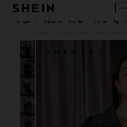
Anew
Use up 
Categorías
Solo para ti
Novedades
Ofertas
Ropa de
Página principal
Ropa de Mujer
Ropa de Mujer
Ropa de Exterio
/
/
/