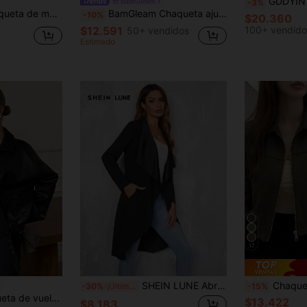
GDDYIN Chaqueta casual de mujer con cordó
BamGleam
-3%
, de piel de PU con envolver y atar, para otoño
BamGleam Chaqueta ajustada con cremallera y cuello alto de textura de piel sintética burdeos
-10%
$20.360
$12.591
100+ vendido
50+ vendidos
Estimado
17
SHEIN LUNE Abrigo negro con cuello de cascada, bolsillos en diagonal y blazer, abrigo trench negro para mujer, abrigo negro largo, informal
Chaqueta de mujer con solapa, unicolo
-30%
¡Últimos 3 días
-15%
lsillos grandes, cinturón en la cintura, estilo casual holgado para la calle
$13.422
$8.183