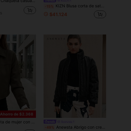
n, cremallera, lunares y cuello alto, blanca, estilo vintage, nueva para primavera
KIZN
KIZN Blusa corta de satén con cuello alto de bufanda y mangas abullonadas voluminosas para fiesta y noche
-15%
s
$41.124
Ahorro de $2.368
r, de ante sintético con cremallera, estilo casual universitario aeropuerto otoño
Anewsta
Anewsta Abrigo con cremallera de piel de poliuretano acolchado
-49%