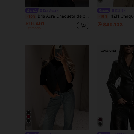
Bris Aura
KIZN
Bris Aura Chaqueta de cuero sintético ajustada con cremallera de unicolor y elegante para otoño/invierno
KIZN Chaqueta de motorista de ante de oliva con cinturón y cr
-10%
-18%
$16.461
$49.133
Estimado
5