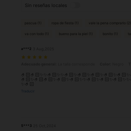
Sin reseñas locales
pascua (1)
ropa de fiesta (1)
vale la pena comprarlo (2)
va con todo (1)
bueno para la piel (1)
bonito (1)
ta
a***2
3 Aug,2025
Adecuado general: La talla corresponde, Color: Negro, Talla: M
Adecuado general:
La talla corresponde
Color:
Negro
T
🤌🏻🤌🏻✨✨🤌🏻✨✨🤌🏻✨🤌🏻✨🤌🏻✨🤌🏻✨🤌🏻✨
🤌🏻✨🤌🏻🤌🏻✨🤌🏻✨🤌🏻✨✨🤌🏻✨🤌🏻✨🤌🏻✨
✨🤌🏻
Traducir
5***3
25 Oct,2024