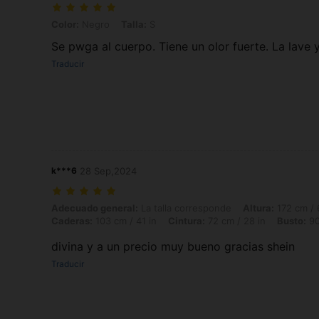
Color: Negro, Talla: S
Color:
Negro
Talla:
S
Se pwga al cuerpo. Tiene un olor fuerte. La lave y
Traducir
k***6
28 Sep,2024
Adecuado general: La talla corresponde, Altura: 172 cm / 68 in, Peso:
Adecuado general:
La talla corresponde
Altura:
172 cm / 
Caderas:
103 cm / 41 in
Cintura:
72 cm / 28 in
Busto:
90
divina y a un precio muy bueno gracias shein
Traducir