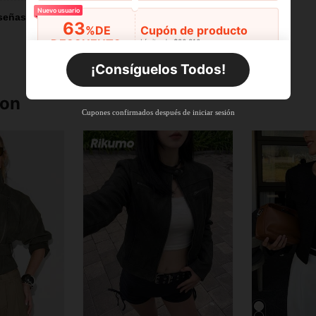
Nuevo usuario
señas
63
%DE
Cupón de producto
DESCUENTO
Límite de $36.316
Por tiempo limitado
Pedidos de +$27.936
¡Consíguelos Todos!
Nuevo usuario
ron
63
%DE
Cupón de producto
Cupones confirmados después de iniciar sesión
DESCUENTO
Límite de $36.316
Por tiempo limitado
Pedidos de +$37.248
Nuevo usuario
50
%DE
Cupón de producto
DESCUENTO
Límite de $49.353
Por tiempo limitado
Pedidos de +$55.871