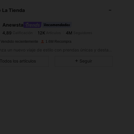
 La Tienda
4,89
12K
4M
Anewsta
4,89
12K
4M
Calificación
Artículos
Seguidores
d***r
pagó
Hace 1 día
 Vendido recientemente
1.6M Recompra
4,89
12K
4M
Comienza un nuevo viaje de estilo con prendas únicas y destacadas que generan nueva inspiración.
Todos los artículos
Seguir
4,89
12K
4M
4,89
12K
4M
4,89
12K
4M
4,89
12K
4M