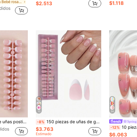
en Bebé rosa Uñas postizas a presión
$1.118
$2.513
didos
10
34
 contrastante y patrones divertidos, suministros de uñas
150 piezas de uñas de gel francesas - Uñas postizas de color natural con forma de almendra francesa, puntas de uñas cuadradas cortas, uñas falsas de gel suave, suministros de extensión de uñas acrílicas
Spring
-8%
10 piezas de uñas postizas de estilo dulce hechas a mano, set de arte de uñas de polygel, esmalte 
-12%
$3.763
idos
Estimado
$6.063