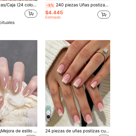
tas de unicolor brillante, juego de uñas postizas acrílicas. Incluye 4 piezas de pegamento de gelatina y 2 limas de uñas. Uñas
240 piezas Uñas postizas cortas de color rosa, blanco francés, almendra mediana, punta cuadrada, brillante, para rostro (rojo, negro, azul claro, azul, blanco, uñas de prensa con forma de almendra, uñas acrílicas para niñas jóvenes, kit de uñas de almendra transparente como idea de regalo. Uñas de prensa con forma de almendra, uñas acrílicas para niñas jóvenes, kit de uñas de almendra transparente como idea de regalo, uñas de almendra, uñas de pato, uñas de ataúd, uñas de verano, uñas con puntas francesas, suministros de uñas)
-5%
$4.445
Estimado
bituales
14
ejora de estilo instantánea! Juego de 24 pegatinas de uñas cortas ovaladas nude con efecto cristal ojo de gato, material acrílico, incluye 1 pieza de pegamento de gelatina y 1 lima de uñas
24 piezas de uñas postizas cuadradas cortas de cobertura completa con degradado de rosa a blanco, estilo francés minimalista clásico, adecuadas para fiestas, citas y uso diario de vuelta a la escuela