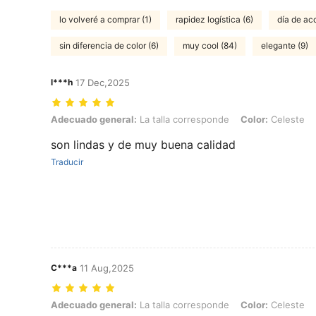
lo volveré a comprar (1)
rapidez logística (6)
día de ac
sin diferencia de color (6)
muy cool (84)
elegante (9)
l***h
17 Dec,2025
Adecuado general: La talla corresponde, Color: Celeste, Forma de 
Adecuado general:
La talla corresponde
Color:
Celeste
son lindas y de muy buena calidad
Traducir
C***a
11 Aug,2025
Adecuado general: La talla corresponde, Color: Celeste, Forma de 
Adecuado general:
La talla corresponde
Color:
Celeste