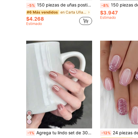
150 piezas de uñas postizas cuadradas cortas de ojo de gato de acrílico, set de 5 diseños elegantes de ojo de gato, adecuado para mujeres y niñas, uso en salón de uñas para decoración de uñas
150 piezas de puntas de uñas postizas cuadradas cortas de color marrón/rosa, con 15 opciones de tamaño, uñas postizas f
-5%
-8%
$3.947
en Carta Uñas postizas a presión
#6 Más vendidos
Estimado
$4.268
Estimado
Agrega tu lindo set de 30 piezas de uñas postizas en forma de ataúd cortas de color verde menta, verde claro, ojo de gato y color blanco sólido simple, adecuado para que las chicas lo usen en el trabajo diario y en citas. Incluye 1 pegamento de gelatina y 1 lima de uñas. Suministros de uñas
24 piezas de uñas postizas en forma de ataúd de tamaño mediano con un acabado súper brillante, con un patrón degradado de brillo rosa ombr
-1%
-12%