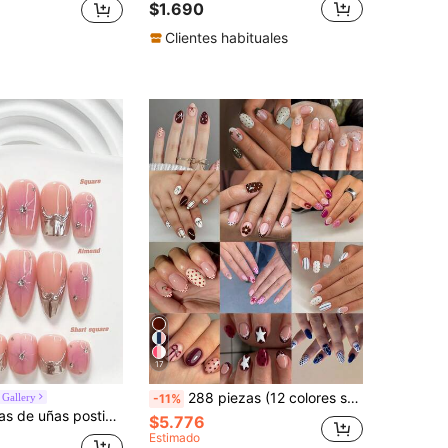
$1.690
Clientes habituales
17
288 piezas (12 colores surtidos) Pegatinas de uñas cortas ovaladas con estampado de leopardo, lunares, rayas y patrón de estrellas, pegatinas de uñas acrílicas francesas para pegar
 Gallery
-11%
de uñas rosa con línea de strass, estilo degradado de espejo fresco, incluye herramientas para uñas, 3 tamaños disponibles, forma cuadrada/cuadrada corta/almendrada, adecuado para fiestas, baile, uso diario
$5.776
Estimado