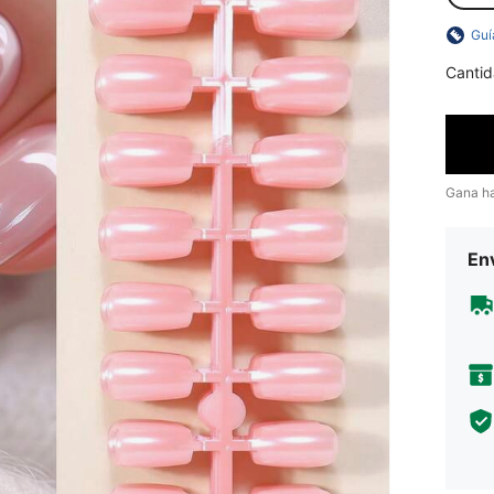
Guí
Cantid
Gana h
Env