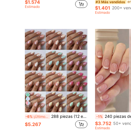
$1.574
#3 Más vendidos
Estimado
$1.401
200+ ven
Estimado
12
288 piezas (12 estilos mixtos) Uñas postizas cortas ovaladas Y2K con diseño degradado metálico brillante mágico, set de uñas acrílicas falsas de ajuste perfecto, manicura de verano, fáciles de usar, adecuadas para el uso diario de mujeres y niñas y fiestas de música electrónica
240 piezas de uñas postizas cortas y cuadradas con diseños de color
-6%
¡Últimos 3 días
-1%
$3.752
50+ vend
$5.267
Estimado