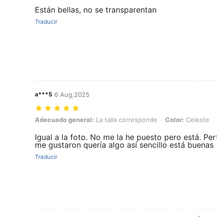
Están bellas, no se transparentan
Traducir
a***5
6 Aug,2025
Adecuado general: La talla corresponde, Color: Celeste, Forma de 
Adecuado general:
La talla corresponde
Color:
Celeste
Igual a la foto. No me la he puesto pero está. Per
me gustaron quería algo así sencillo está buenas
Traducir