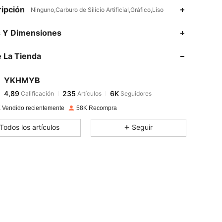
ipción
Ninguno,Carburo de Silicio Artificial,Gráfico,Liso
4,89
235
6K
s Y Dimensiones
 La Tienda
4,89
235
6K
YKHMYB
4,89
235
6K
Calificación
Artículos
Seguidores
m***6
pagó
Hace 1 día
 Vendido recientemente
58K Recompra
4,89
235
6K
Todos los artículos
Seguir
4,89
235
6K
4,89
235
6K
4,89
235
6K