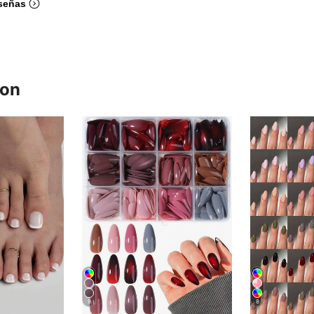
señas
ron
9
8