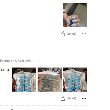
Útil (0)
Uñas: Almendra
Forma de Uñas:
Almendra
fecta
Útil (0)