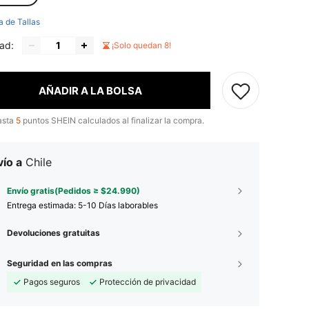
a de Tallas
ad:
¡Solo quedan 8!
AÑADIR A LA BOLSA
asta
5
puntos SHEIN calculados al finalizar la compra.
ío a
Chile
Envío gratis(Pedidos ≥ $24.990)
Entrega estimada:
5-10 Días laborables
Devoluciones gratuitas
Seguridad en las compras
Pagos seguros
Protección de privacidad