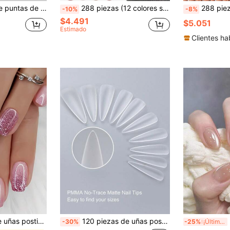
rancesas cortas mate, adecuadas para decorar las uñas de los pies de mujeres y niñas, suministros para uñas
288 piezas (12 colores surtidos) Pegatinas de uñas acrílicas marrones con forma de almendra brillante, ajuste perfecto
288 piezas/Caja (24 colores surtidos) Puntas de uñas ovaladas cor
-10%
-8%
$4.491
$5.051
Estimado
Clientes ha
e, pegatinas de arte de uñas minimalistas, uñas artificiales adecuadas para vacaciones, fiestas, reuniones, citas y uso diario
120 piezas de uñas postizas transparentes con forma de almendra para añadir un ambiente romántico, adecuadas para uso en el hogar o salón de uñas, suministros de uñas, uñas postizas acrílicas.
¡M
-30%
-25%
¡Últimos 3 días