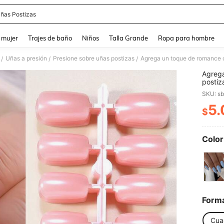
ñas Postizas
and down arrow keys to navigate search Búsqueda reciente and Busca y Encuentr
 mujer
Trajes de baño
Niños
Talla Grande
Ropa para hombre
Uñas a presión
Presione sobre uñas postizas
/
/
/
Agrega
postiz
brilla
SKU: s
Uñas p
verano 
5.
$
PR
Color
Form
Cua