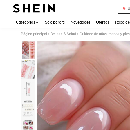
U
Use up 
Categorías
Solo para ti
Novedades
Ofertas
Ropa de
Página principal
Belleza & Salud
Cuidado de uñas, manos y pies
/
/