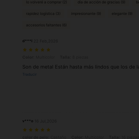
lo volveré a comprar (2)
día de acción de gracias (9)
b
rapidez logística (3)
impresionante (9)
elegante (9)
accesorios faltantes (6)
d***l
22 Feb,2026
Color: Multicolor, Talla: 8 piezas
Color:
Multicolor
Talla:
8 piezas
Son de metal Están hasta más lindos que los de 
Traducir
v***o
16 Jul,2026
color de pelo: Castaño, Color: Multicolor, Talla: 16 piezas - Multicolo
color de pelo:
Castaño
Color:
Multicolor
Talla:
16 piezas