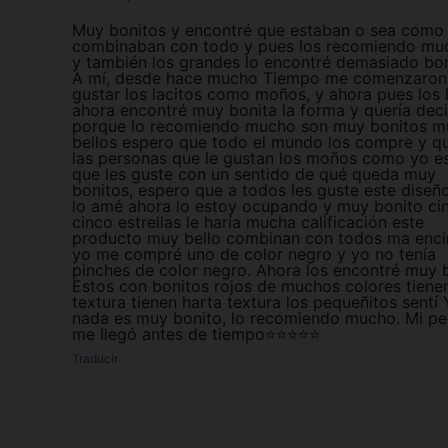
Muy bonitos y encontré que estaban o sea como
combinaban con todo y pues los recomiendo mu
y también los grandes lo encontré demasiado bon
A mí, desde hace mucho Tiempo me comenzaron
gustar los lacitos como moños, y ahora pues los 
ahora encontré muy bonita la forma y quería deci
porque lo recomiendo mucho son muy bonitos m
bellos espero que todo el mundo los compre y q
las personas que le gustan los moños como yo e
que les guste con un sentido de qué queda muy
bonitos, espero que a todos les guste este diseñ
lo amé ahora lo estoy ocupando y muy bonito ci
cinco estrellas le haría mucha calificación este
producto muy bello combinan con todos ma enc
yo me compré uno de color negro y yo no tenía
pinches de color negro. Ahora los encontré muy b
Estos con bonitos rojos de muchos colores tiene
textura tienen harta textura los pequeñitos sentí 
nada es muy bonito, lo recomiendo mucho. Mi p
me llegó antes de tiempo⭐️⭐️⭐️⭐️⭐
Traducir