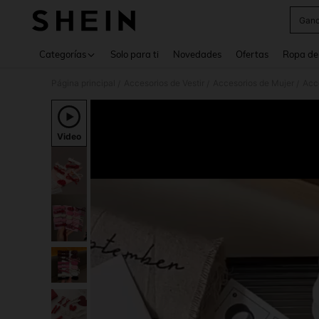
Ganc
Use up 
Categorías
Solo para ti
Novedades
Ofertas
Ropa de
Página principal
Accesorios de Vestir
Accesorios de Mujer
Acce
/
/
/
Video