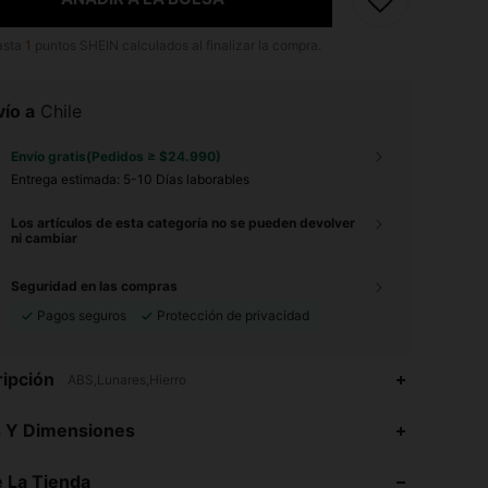
asta
1
puntos SHEIN calculados al finalizar la compra.
ío a
Chile
Envío gratis(Pedidos ≥ $24.990)
Entrega estimada:
5-10 Días laborables
Los artículos de esta categoría no se pueden devolver
ni cambiar
Seguridad en las compras
Pagos seguros
Protección de privacidad
ipción
ABS,Lunares,Hierro
4,80
127
182
s Y Dimensiones
 La Tienda
4,80
127
182