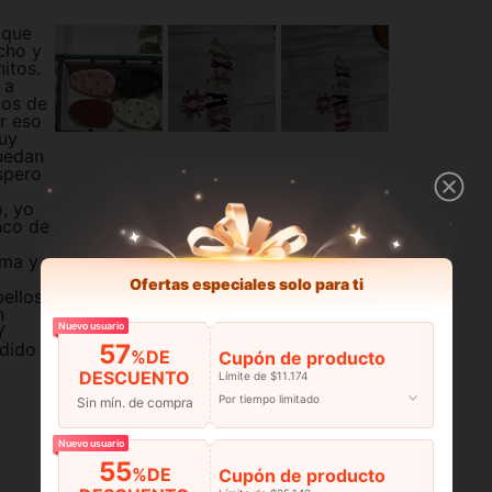
 que
cho y
itos.
 a
los de
r eso
uy
uedan
spero
o, yo
nco de
ima y
Ofertas especiales solo para ti
ellos.
n
Nuevo usuario
Y
57
edido
%DE
Cupón de producto
DESCUENTO
Límite de $11.174
Por tiempo limitado
Sin mín. de compra
Nuevo usuario
Útil (0)
55
%DE
Cupón de producto