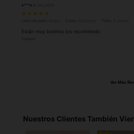
s***a
8 Jun,2026
color de pelo: Negro, Color: Multicolor, Talla: 8 piezas
color de pelo:
Negro
Color:
Multicolor
Talla:
8 piezas
Están muy bonitos los recomiendo
Traducir
Ver Más Re
Nuestros Clientes También Vie