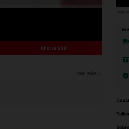
Gana h
Env
Ahorra $38
Ver más
Descr
Talla
Sobre