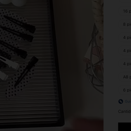
16 p
8 pi
4 pi
4 pi
4 pi
A8 p
6 p
Guí
Cantid