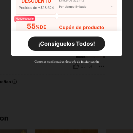
DESCUENTO
Límite de $25.142
Por tiempo limitado
Pedidos de +$18.624
Nuevo usuario
55
%DE
Cupón de producto
DESCUENTO
Límite de $29.798
Por tiempo limitado
Pedidos de +$27.936
¡Consíguelos Todos!
Nuevo usuario
55
%DE
Cupón de producto
Cupones confirmados después de iniciar sesión
DESCUENTO
Límite de $27.936
Útil (0)
Por tiempo limitado
Pedidos de +$37.248
señas
Nuevo usuario
57
%DE
Cupón de producto
DESCUENTO
Límite de $32.592
Por tiempo limitado
Pedidos de +$46.560
ron