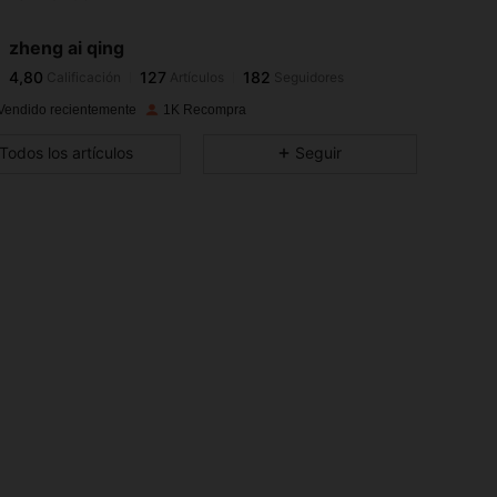
zheng ai qing
4,80
127
182
Calificación
Artículos
Seguidores
d***s
pagó
Hace 1 día
Vendido recientemente
1K Recompra
4,80
127
182
Todos los artículos
Seguir
4,80
127
182
4,80
127
182
4,80
127
182
4,80
127
182
4,80
127
182