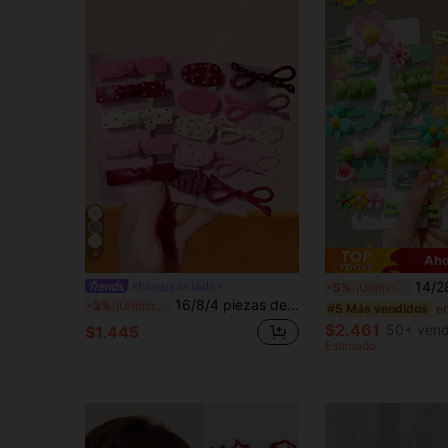
6
Aho
14/28 piezas Pinzas para el cabello estilo dulce y fresco de niña, diseño de dibujos animados lindos,
#Energía de ídolo
-5%
¡Últimos 3 días
16/8/4 piezas de pinzas para el cabello de resina con lunares franceses, múltiples estilos, accesorios para el cabello dulces y lindos - Adecuados para niñas y mujeres, esencial diario
-3%
¡Últimos 3 días
#5 Más vendidos
$2.461
50+ vend
$1.445
Estimado