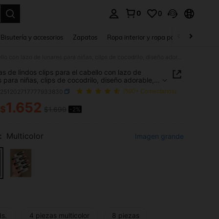
0
0
a. Press Enter to select.
Bisutería y accesorios
Zapatos
Ropa interior y ropa para dormir
Ho
8 piezas de lindos clips para el cabello con lazo de lunares para niñas, clips de cocodrilo, diseño adorable, adecuados para flequillo frontal o lateral, perfectos para uso diario, combinar con atuendos y salidas
as de lindos clips para el cabello con lazo de
s para niñas, clips de cocodrilo, diseño adorable,
dos para flequillo frontal o lateral, perfectos para
c251202717777933830
(500+ Comentarios)
ario, combinar con atuendos y salidas
1.652
$
$1.690
-2%
ICE AND AVAILABILITY
:
Multicolor
Imagen grande
ds.
4 piezas multicolor
8 piezas