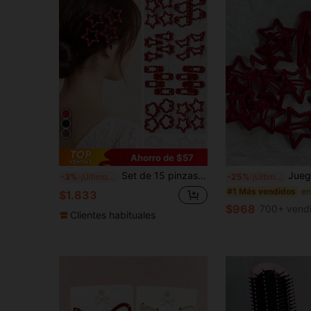
Ahorro de $57
Set de 15 pinzas para el cabello con diseños de estrella roja, mariposa, flor, nube y puntos, de tamaño pequeño para flequillo/cabello lateral, para uso diario de niñas/adolescentes
Juego de 10 piezas de pinzas para el cabello con estrella roja & lágrima
-3%
¡Últimos 3 días
-25%
¡Últimos 2 días
#1 Más vendidos
$1.833
$968
700+ vend
Clientes habituales