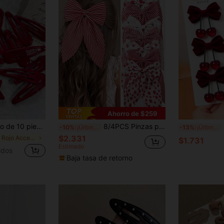
Ahorro de $259
, pinzas de metal brillante con estética Y2K, lindos pasadores rojos para flequillo para niñas, accesorios para el cabello para uso diario, escuela y Año Nuevo
8/4PCS Pinzas para el cabello con estampado colorido y patrón de cola de golondrina para niñas, accesorios para el cabello, pinzas superiores, pinzas para la parte trasera de la cabeza, pinzas laterales, pinzas de cocodrilo para el cabello, accesorios para el cabello de tela suave, accesorios para el peinado de niñas, adecuados para la temporada de regreso a la escuela, regalos y uso diario
4/2 
-10%
¡Últimos 3 días
-13%
¡Últimos 3 días
$2.331
en Rojo Accesorios para el cabello de las mujeres
$1.731
Estimado
idos
Baja tasa de retorno