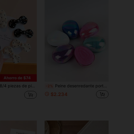
Ahorro de $74
4 piezas de pinzas para el cabello con lazo de lunares vintage, duraderas y no dañinas, accesorios de moda minimalistas para el cabello - Adecuados para niñas y mujeres, uso diario en la escuela y deportes
Peine desenredante portátil compacto con forma de huevo y diseño de cielo estrellado, peine TT con dientes largos y cortos, peine de masaje antiestático
-2%
$2.234