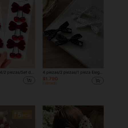
piezas/Set de pinzas para el cabello con lazo de terciopelo color borgoña y cereza, textura de terciopelo con acentos de cereza, contraste de rojo profundo y claro, estilo fresco y dulce para niñas, accesorios de cabello lindos - Adecuado para niñas y adolescentes, perfecto para uso diario, escuela, vacaciones, desplazamientos, fotografía y talla grande
4 piezas/2 piezas/1 pieza Elegantes pinzas para el cabello con lazo de lunares negros & blancos, pinzas para el cabello de niñas dulces y elegantes, pinzas para el flequillo, pinzas para el cabello de princesa, adecuadas para uso diario
$1.790
Estimado