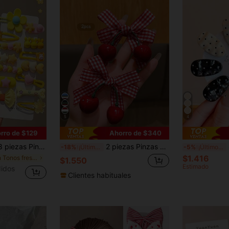
5
4
rro de $129
Ahorro de $340
 adecuado para niñas. Diseño multiestilo de flor/conejo/estrella/corazón/lazo, accesorios para el cabello sin daños, pinzas para el flequillo, pinzas laterales, pinzas para cabellos rebeldes, accesorios versátiles para uso diario
2 piezas Pinzas para el cabello con moño de cereza lindas, accesorios para el cabello de estilo dulce adecuados para uso diario, decoración asequible para el cabello
8/
-18%
¡Últimos 3 días
-5%
¡Últimos 3 días
$1.416
en Tonos frescos Accesorios
$1.550
Estimado
idos
Clientes habituales