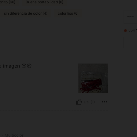
onito (66)
Buena portabilidad (6)
sin diferencia de color (4)
color liso (6)
35K 
la imagen 😍😍
Útil (1)
r
 - Multicolor